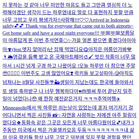
지 못하는 것 같아 너무 미안한 마음도 들고 그만큼 열심히 더 노
력해야겠단 생각이 드는 하루였네요 말로 다 표현하지 못할 만큼
너무 고맙고 우리 평생가자!!사랑해!!!🤍🤍
Arrived in Indonesia
safely💕💕 Thank you for everyone that came out to both airports~
Get home safe and have a good night everyone!!! 🫶🏼🫶🏼
보름달
이 아름답게 뜬 이번 추석연휴🌕✨
가을 얼른 왔으면 좋겠다아아아
아🍄(feat.엣지 앞머리)
난 잡채 먹었다요😋
아직은 여름인가봐💙
🌂🌦️
영감을 듬뿍 받고 온 국제아트페어🎨🖌️ 멋진 작품이 너무 많
아서 1시간 넘게 구경 하고 나왔어요 !
오늘 하루만 더 참으면 주말
🥹❤️‍🔥❤️‍🔥 이번주도 고생 많았어요❣️ 락키들 보고싶따아-🥲
아직도
넘쳐나는 8월달 사진들🌴🏜️
생일이 지났는데도 한국에 돌아와서
또 생일 축하받구 나 너무 행복하다아♥️🎂
벌써 투어 끝난지 일주
일이 넘었다니🥹 왜 한참 예전같은거지 ㅋㅋㅋ추억여행✈️
Minneapolis에서 딱 하루만 쉬는날이 있었는데 혼자 여기저기 걸
어다니면서 찍은 사진들 📸✨자연을 사랑하는 저에겐 아주 힐링이
였다요🍀동화속 같은 그곳은 모든게 너무 아름다웠어요💕
내가 3
주동안 미국에서 찍은 거울셀카모음 두둥ㅋㅋㅋㅋㅋㅋㅋㅋ
내 삶
의 이유 락키들 항상 너무 고맙고 덕분에 잊지 못할 경험을 했던