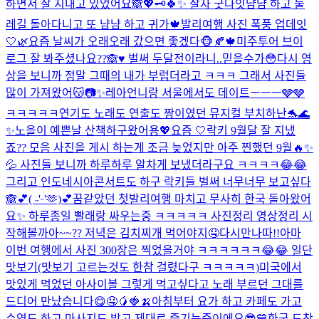
하면서 잘 지내고 있었어요🙈💖🗝️
🍀✨ 잘자 굿나잇
냠냠 하고 둘
레길 돌아다니고 또 냠냠 하고 귀가🍁
발리여행 사진 폭풍 업데잇
🤍🌿
요즘 날씨가 오래오래 갔으면 좋겠다🐵🍂🍁
미주투어 브이
로그 잘 봐주셨나요??🙈♥️ 벌써 두달전이라니..믿을수가😳다시 영
상을 보니까 정말 그때의 내가 부럽더라고 ㅋㅋㅋ 그래서 사진들
많이 가져왔어😽📷✨
레아언니랑 서울에서도 데이트ㅡㅡㅡ🩶🩶
ㅋㅋㅋㅋㅋ
연기도 노래도 연출도 짱이였던 뮤지컬 부치하난🐬🌊
✨
노을이 예쁜날 산책하구왔어용💖
요즘 🤍
락키 9월달 잘 지냈
죠?? 모음 사진을 게시 하는게 조금 늦었지만 아주 찐했던 9월🔥✨
💦 사진들 보니까 하루하루 알차게 보냈더라구요 ㅋㅋㅋㅋ😂😂
그리고 인도네시아콘서트도 하구 락키들 벌써 너무너무 보고싶다
🙈💕
( ˶'ᵕ'🫶)💕
꿈같았던 첫발리여행 마치고 무사히 한국 돌아왔어
요✨ 하루종일 빨래랑 싸우는중 ㅋㅋㅋㅋㅋ 사진정리 영상정리 시
작해볼까아~~?? 저녁은 김치찌개 먹어야지🤤
다시만나따!!
아마
이번 여행에서 사진 300장은 찍었을거야 ㅋㅋㅋㅋㅋㅋ😂😂 일단
맛보기(맛보기 고르는것도 한참 걸렸다구 ㅋㅋㅋㅋㅋ)
미국에서
맛있게 먹었던 아사이볼 그렇게 먹고싶다고 노래 부르던 그대를
드디어 만났습니다😋🤤🥭🍓🍌
아침부터 요가 하고 카페도 가고
수영도 하고 마사지도 받고 제대로 즐기는중이에요😎💙
한국 도착