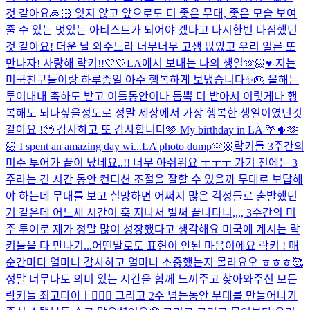
것 같아요🙏🏻 잊지 않고 앞으로도 더 좋은 무대, 좋은 모습 보여
줄 수 있는 멋있는 아티스트가 되어야 겠다고 다시한번 다짐했던
것 같아요! 더운 날 와주느라 너무너무 고생 많았고 우리 얼른 또
만나자! 사랑해 락키!!🤍🤍
LA에서 보내는 나의 생일🫶🏻♥️ 저는
미국친구들이랑 하루종일 아주 행복하게 보냈습니다✨🎂 올해는
투어내내 축하도 받고 이틀동안이나 듬뿍 더 받아서 이렇게나 행
복해도 되나싶을정도로 정말 세상에서 가장 행복한 생일이였던것
같아요 !🥹 감사하고 또 감사합니다🩷 My birthday in LA 🌴🌵🫶
🏻 I spent an amazing day wi...
LA photo dump🫶🏼
락키들 3주간의
미주 투어가 끝이 났네요..!! 너무 아쉬워요 ㅜㅜㅜ 가기 전에는 3
주라는 긴 시간 동안 컨디션 조절을 잘할 수 있을까 무대로 보답해
야 하는데 무대를 보고 실망하면 어쩌지 많은 걱정들로 출발했던
거 같은데 어느새 시간이 훅 지나서 벌써 끝나다니,,,, 3주간의 미
주 투어로 제가 정말 많이 성장했다고 생각해요 미국에 계시는 락
키들을 다 만나기...
어떤말로도 표현이 안된 마음이에요 락키 ! 매
순간마다 얼마나 감사하고 얼마나 소중했는지 몰라요오 ㅎㅎㅎ🥰
정말 너무나도 의미 있는 시간을 함께 느껴주고 찾아와주신 모든
락키들 최고다아ㅏ👍🏻✨ 그리고 2주 넘는동안 무대를 만들어나가