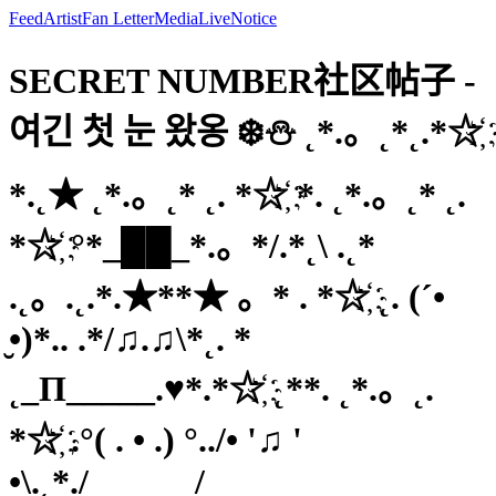
Feed
Artist
Fan Letter
Media
Live
Notice
SECRET NUMBER社区帖子 -
여긴 첫 눈 왔옹 ❄️⛄️ ˛*.。˛*˛.*☆҉
*.˛★ ˛*.。˛* ˛. *☆҉ *. ˛*.。˛* ˛.
*☆҉ °*_██_*.。*/.*˛\ .˛*
.˛。.˛.*.★**★ 。* . *☆҉ ˛. (´•
̮•)*.. .*/♫.♫\*˛. *
˛_Π_____.♥*.*☆҉ ˛**. ˛*.。˛.
*☆҉ .°( . • .) °../• '♫ '
•\.˛*./______/