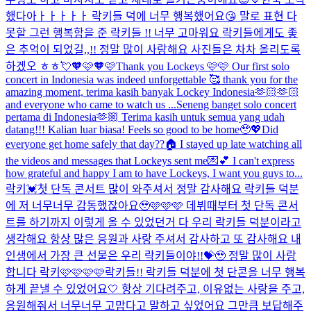
했다아ㅏㅏㅏㅏㅏ 락키들 덕에 너무 행복했어요😘 말로 표현 다
못할 그런 행복함을 준 락키들 !! 너무 고마워요 락키들에게도 좋
은 추억이 되었길,,!! 정말 많이 사랑해요 사진들은 차차 올리도록
하겠오 ㅎㅎ💘
🧡🩷🧡🩷
Thank you Lockeys 🩷🩷 Our first solo
concert in Indonesia was indeed unforgettable 🥰 thank you for the
amazing moment, terima kasih banyak Lockey Indonesia🫶🏻🫶🏻
and everyone who came to watch us ...
Seneng banget solo concert
pertama di Indonesia🫶🏼 Terima kasih untuk semua yang udah
datang!!! Kalian luar biasa! Feels so good to be home🥹💖
Did
everyone get home safely that day??🏠 I stayed up late watching all
the videos and messages that Lockeys sent me💌💕 I can't express
how grateful and happy I am to have Lockeys, I want you guys to...
락키💓첫 단독 콘서트 많이 와주셔서 정말 감사해요 락키들 덕분
에 저 너무너무 감동했잖아요🥹🩷🩷🩷 데뷔때부터 첫 단독 콘서
트를 하기까지 이렇게 올 수 있었던거 다 우리 락키들 덕분이라고
생각해요 항상 많은 응원과 사랑 주셔서 감사하고 또 감사해요 내
인생에서 가장 큰 선물은 우리 락키들이야!!💝🥹 정말 많이 사랑
합니다 락키🩷🩷🩷🩷
락키들!! 락키들 덕분에 첫 단콘을 너무 행복
하게 끝낼 수 있었어요🤍 항상 기다려주고, 이유없는 사랑을 주고,
응원해줘서 너무너무 고맙다고 말하고 싶었어요 그만큼 보답해주