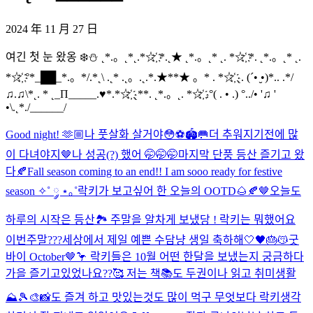
2024 年 11 月 27 日
여긴 첫 눈 왔옹 ❄️⛄️ ˛*.。˛*˛.*☆҉ *.˛★ ˛*.。˛* ˛. *☆҉ *. ˛*.。˛* ˛.
*☆҉ °*_██_*.。*/.*˛\ .˛* .˛。.˛.*.★**★ 。* . *☆҉ ˛. (´• ̮•)*.. .*/
♫.♫\*˛. * ˛_Π_____.♥*.*☆҉ ˛**. ˛*.。˛. *☆҉ .°( . • .) °../• '♫ '
•\.˛*./______/
Good night! 🫶🏼
나 풋살화 살거야😳⚽️🏟️🥅
더 추워지기전에 많
이 다녀야지🤎
나 성공(?) 했어 🤭🤭🤭
마지막 단풍 등산 즐기고 왔
다🍂
Fall season coming to an end!! I am sooo ready for festive
season ✧˚ ༘ ⋆｡˚
락키가 보고싶어 한 오늘의 OOTD🌰🍂🤎
오늘도
하루의 시작은 등산🏞️ 주말을 알차게 보냈당 ! 락키는 뭐했어요
이번주말???
세상에서 제일 예쁜 수담냥 생일 축하해🤍🖤🎂😽
굿
바이 October🤎🦩 락키들은 10월 어떤 한달을 보냈는지 궁금하다
가을 즐기고있었나요??🥰 저는 책📚도 두권이나 읽고 취미생활
⛰️🎾🎨📸도 즐겨 하고 맛있는것도 많이 먹구 무엇보다 락키생각