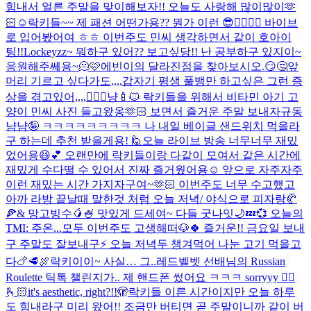
힘내서 얼른 주말을 맞이해보자!! 오늘도 사랑해 많이많이🫶
🏻☺️
락키들~~ 제 패션 어떤가용?? 뭔가 이런 😎✌🏻🎸🖤 바이브
로 입어봤어여 ㅎㅎ 이번주도 민씨 생각하면서 같이 호아이
팅!!
Lockeyzz~ 뭐하구 있어?? 보고싶당!! 난 공부하구 있지이~
응원해주쎄용~🫠🩷
에빈이의 달라진점을 찾아보시오.😏🤔
앞
머리 기르고 싶다가도,,,,갑자기 평생 풀뱅만 하고싶은 그런 증
상을 겪고있어,,,,💇🏻‍♀️
냥🍼🐱 락키들을 위해서 비타민 아기 고
양이 민씨 사진 들고왔옹🫶🏻 보면서 즐거운 주말 보내자규동
냠냠🤪 ㅋㅋㅋㅋㅋㅋㅋㅋㅋ 나 내일 베이글 샌드위치 먹을라
구 하는데 추천 받을게용! 🙋
오늘 라이브 방송 너무너무 재밌
었어용😆💕 오랜만에 락키들이랑 다같이 모여서 같은 시간에
재밌게 수다떨 수 있어서 진짜 즐거웠어용☺️ 앞으로 자주자주
이런 재밌는 시간 가지자구여~🫶🏻 이번주도 너무 수고했고
아까 라방 끝날때 말한것 처럼 오늘 저녁/ 야식으로 피자랑🥐
🍕& 망고빙수🥭🍧 맛있게 드세여~ 다들 굿나잇🌙💤💞 오늘의
TMI: 주온...
모두 이번주도 고생해떠🐶🍀 즐거운!! 금요일 보내
구 주말도 잘보내구⚡️ 오늘 저녁두 챙겨먹어 나눈 고기 먹을고
다🍗🥩🍖
락키이이~ 사실… 그..레드벨벳 선배님의 Russian
Roulette 틱톡 챌린지가.. 제 핸드폰 썼어요 ㅋㅋㅋ sorryyy 🙂‍↕️
🫰🏻it's aesthetic, right?!!🫣
락키들 이른 시간이지만 오늘 하루
도 힘내라구 미리 왔어!! 조금만 버티면 곧 주말이니까 같이 버