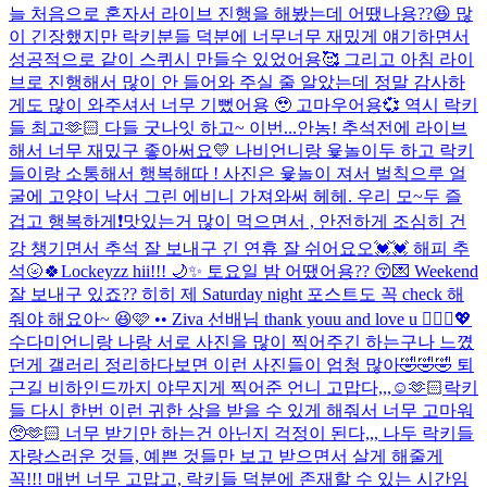
늘 처음으로 혼자서 라이브 진행을 해봤는데 어땠나용??😆 많
이 긴장했지만 락키분들 덕분에 너무너무 재밌게 얘기하면서
성공적으로 같이 스퀴시 만들수 있었어용🥰 그리고 아침 라이
브로 진행해서 많이 안 들어와 주실 줄 알았는데 정말 감사하
게도 많이 와주셔서 너무 기뻤어용 🥹 고마우어용💞 역시 락키
들 최고🫶🏻 다들 굿나잇 하고~ 이번...
안농! 추석전에 라이브
해서 너무 재밌구 좋아써요💛 나비언니랑 윷놀이두 하고 락키
들이랑 소통해서 행복해따 ! 사진은 윷놀이 져서 벌칙으루 얼
굴에 고양이 낙서 그린 에비니 가져와써 헤헤. 우리 모~두 즐
겁고 행복하게❗️맛있는거 많이 먹으면서 , 안전하게 조심히 건
강 챙기면서 추석 잘 보내구 긴 연휴 잘 쉬어요오💓💓 해피 추
석🌝🍀
Lockeyzz hii!!! 🌙✨ 토요일 밤 어땠어용?? 😚💌 Weekend
잘 보내구 있죠?? 히히 제 Saturday night 포스트도 꼭 check 해
줘야 해요아~ 😆🩷 •• Ziva 선배님 thank youu and love u 🙆🏻‍♀️💖
수다미언니랑 나랑 서로 사진을 많이 찍어주긴 하는구나 느꼈
던게 갤러리 정리하다보면 이런 사진들이 엄청 많아🤣🤣🤣 퇴
근길 비하인드까지 야무지게 찍어준 언니 고맙다,,,☺️🫶🏻
락키
들 다시 한번 이런 귀한 상을 받을 수 있게 해줘서 너무 고마워
🥺🫶🏻 너무 받기만 하는건 아닌지 걱정이 된다,,, 나두 락키들
자랑스러운 것들, 예쁜 것들만 보고 받으면서 살게 해줄게
꼭!!! 매번 너무 고맙고, 락키들 덕분에 존재할 수 있는 시간임