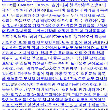
속~ 🫶🏻 Until then, I’ll do m...
흐앙 데뷔 첫 음방활동 끄읕!! 이
제 막 데뷔해서 긴장한 상태로 무대에 올랐는데 락키들이 응원
도 너무 열심히해주고 많은 사랑을 줘서 무대 뒤에서도 웃고,
설레는 마음으로 뮤뱅 막방까지 잘 마무리 할 수 있었어🥹 항
상 감사한 마음을 가지고 살아가지만 요즘은 락키들을 보면서
더 많은 감사함을 느끼는거같애. 어떻게 하면 이 고마움을 더
전할수있을까?! 히히 다...
락키🥹❤️🔥담이 왔다요🫶🏻 활동을
시작한지 얼마 되지 않은것같은데, 벌써 이렇게 끝이 났네요🥲
다시한번 락키와 만날 수 있어서 너무너무 행복했어요 늘 같은
자리에서 기다려주고, 함께 웃고 울어주며 모든 순간을 함께
해줘서 고마워요 앞으로도 더 좋은 모습, 더 성장한 모습으로
보답할 수 있도록 최선을 다하는 수담이 될게요💖 진심으로 감
사하고, 사랑...
락키분들🥺..😭💞 지이인짜루 너무 감사하고 또
감사합니다! 오늘 이렇게 저의 인생 첫 활동이 락키분들 덕분
에 행복하고 무사히 마무리되었습니다! 진심으로 너무 감사해
여🙇🏻‍♀️🩷 아직 많이 부족하지만 앞으로 더욱더 성장하고 언니
들을 보면서 배우고 매번 발전하는 락키들의 인간 비타민C 민
씨가 되겠습니당!🤩 약속드릴게여~🫶🏻 그리고 저희 돈터...
사
랑하는 락키들! 오늘 또 하나의 앨범 활동이 마무리 되었어🥹
서로 오랫동안 알았던 반가운 락키들도 있고 이번에 새로 만나