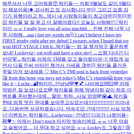
해주셔서 너무 고마워용🥺 락키들~~ 저희 9월달도 같이 9월티
잉 해보아용!🍀 감사하고 또 감사합니다 🫶🏻 그리고 요즘 감
기가 유행이라고 하...
역시 내 사랑둥이들이 최고야🫶🏻🫶🏻🫶
🏻 락키들 말 잘 듣고 더 잘해야겠다!! 오늘도 사랑해!!🤍
락키
이이 ㅠㅠ I really love you all sooo muchhh… 진짜 진짜 너무 너
무 사랑해…aaa i lost my words rn🫠 I can’t believe I have my
FIRST trophy right after my debut! I swearrr..when I heard that we
won HOT STAGE I felt li...
락키들~~ 밥 잘 챙겨먹구 좋은하루
보내! Lockeyzz~ eat well and have a nice day! ㅡ쇼챔 다녀간 디
빈🐶🐻ㅡ
락키들 어제의 TMI들 갖고 돌아왔아여~!! 재밌게 보
면서 다들 민씨 비타민 챙겨서 가세욤 🍋🫶🏻 락키들 즐거운
주말 마저 보내세용 ♡ Min C’s TMI post is back from yesterday
😘 from this hope you guys get today’s Min C’s vitamin🤗 hope you
like it ~ Locke...
🔐락키이..안냥냥🫣💗💕 나비에요👐🏻🫣 어제
막방은 잘 보셨나요오🫣 락키들을 위해 막냉이랑 같이 하트 이
벤트를 준비했는데에... 멸망. 하하...사실 엉엉🫣😭🌊 락키들
한테 엄청 멋진 무대를 보여주고싶었는데!!!!!!!!!!!!!!!!! 미아내
오..다음번엔 성공하겠습니다. 약속🤙🏻 근데!!!!!!!!! 사실 엄청
난 이벤트는 락키들이...
Lockeyzzz~ 안녕!!! 디피가 나왔어용~
🧸💖✨ 어제는 Don’t touch 마지막 방송이에요 ㅠㅠ 너무 아쉽
고 슬펐어요… 더 무대 하고 싶어요 ㅠㅠ Lockey도 그렇죠? 😢
But don’t worry~ I promise we will come back very very soon!!! 약