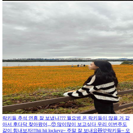
락키들 추석 연휴 잘 보냈나??? 월요병 온 락키들이 많을 거 같
아서 후다닥 찾아왔어,,,🥺 많이많이 보고싶다 우리 이번주도
같이 힘내보자!!!
hii hii lockeyz~ 주말 잘 보내요🧸🩷
락키들~ 오