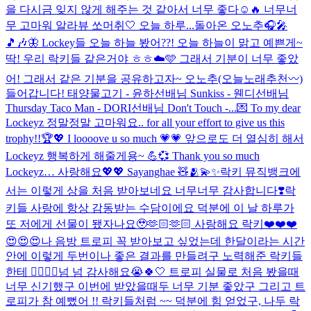
을 다시금 잊지 않게 해주는 것 같아서 너무 좋다☺️🔥 너무너
무 고마워 알라뷰 쏘머취🤍 오늘 하루...
돌아온 오노추🎧🎤
🎵🎶🦋 Lockey들 오늘 하늘 봤어??! 오늘 하늘이 맑고 예쁜게~
딱! 우리 락키들 같은거야 ㅎㅎ☁️🩵 그래서 기분이 너무 좋았
어! 그래서 같은 기분을 공유하고자~ 오노추(오늘노래추천〰️)
들어갑니다! 태양물고기 - 윤하선배님 Sunkiss - 웬디선배님
Thursday Taco Man - DORI선배님 Don't Touch -...
💌 To my dear
Lockeyz 정말정말 고마워요.. for all your effort to give us this
trophy!!🏆💖 I loooove u so much 💗💗 앞으로도 더 열심히 해서
Lockeyz 행복하게 해줄게용~ 💪💞 Thank you so much
Lockeyz… 사랑해요💖💖 Sayanghae 🧸🫂💫✨
락키 뮤직뱅크에
서는 이렇게 상을 처음 받아보네요 너무너무 감사합니다❣️락
키들 사랑에 항상 감동받는 수담이에요 덕분에 이 날 하루가
또 저에게 선물이 됐자나요🥹🫶🏻🫶🏻 사랑해요 락키❤️❤️❤️
😍😍😍
나 음방 트로피 꼭 받아보고 싶었는데 한달이라는 시간
안에 이렇게 두번이나 좋은 결과를 만들려구 노력해준 락키들
한테 🙇‍♀️🙇‍♀️넘 넘 감사해요😭🍀🤍 트로피 실물로 처음 봤을때
너무 신기했구 이번에 받았을때두 너무 기분 좋았구 그리고 트
로피가 참 예뻤어 !! 락키들처럼 ~~ 덕분에 힘 얻었구, 나두 락