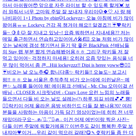
아서 아쉬웠어🥹 앞으로 자주 라이브 할 수 있도록 할게💓 보
러 와줘서 너무 고마워 주말 잘 보내쟈 우리이🐶🍀🤍 사 랑 해
나비파이 1+1 Photo by ebin🐶
Lockeyzz~ 오늘 아침에 비가 많이
왔어용ㅠㅠ Lockeyz 건강 꼭 챙겨야 해요!! 알겠죠?! ☔️💖
락키
들~ 🍋🍼🐱 잘 지내고 있낭~! 요즘 뭐하면서 지내세용?? 저는
매일 출근하면서 연습하고있어여🎶🎤💃🏻 오늘 처럼 비가 많이
오는 날씨에 갬성 챙기면서 듣기 딱 좋은 BlackPink 선배님들
의 Stay 랩 부분 짧게 연습해봤어용ㅎㅎ 그리구 락키들 저 잘
먹고 있어여~ 걱정하지 마세용! 오히려 요즘 맛있는 음식을 너
무 많이 먹어서 좀 큰...
Hiii lockeyzzz!! Dipi is heree yoww😎❤️‍🔥
☔️비오는 날 오노추🎧 합니댜🦋✨ 락키들!! 오늘도~ 보고시
펑!! ㅎㅎ 오늘 서울은 추적추적 비가 오는데에 이런날은~ 예
쁜✨ 노래를 들어야 해! 에이핑크 선배님 - Mr. Chu 오마이걸 선
배님 - CLOSER 시크릿넘버 - Crazy Love 요런 느낌의 노래들
들으면서 다들 비 오는 날도 설레는(?) 하루 되길 바래💕💕 뿅!
🧚‍♀️
락키이 어제 올라온 음방 비하인드 다들 잘 봤나용?0? 여러
분들을 사랑하는 마음이 가득 담긴 영상이었는데 히히 전 너무
재밌더라구요~‎˓˓ฅ₍˄ุ.͡ ̫.˄ุ₎ฅ˒˒ 이건 어제 에빈이랑 찍은 사진~
다들 이번 주말에 뭐할거에용?? 이번주도 같이 행복한 주말 보
내쟈아💗
이거…우리 같이 먹으러 갈래?😋🍡🍨
락키들 좀 만 더