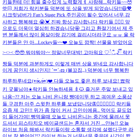
키들한테 더! 힘을 줄수있게 노력할게ㅔ 사랑해...
락키들~~🥹
🫶🏻 저희가 락키분들 덕분에 또 상을 받게 되었습니당!!😆💖
시크릿넘버가 Fan’s Stage Pick 주인공이 될수 있어서 너무 감
사하고 행복해요 😭💓 진짜 항상 감사합니다 락키들 🙇🏻‍♀️ 앞
으로도 더욱더 열심히 하겠습니당🤩 그리고 환절기여서 제 주
변 분들께서 많이 몸살이랑 감기에 걸리시더라구요 ㅠㅠ 울 락
키분들은 안 아...
Lockey들〰️❤️ 오늘도 깜짝! 선물을 받았어요
><>< 🥹🥹 뭐야뭐야〰️ 정말너무대박! 고마워요 ♡ཾֻ. ᩙ.𓈒ꛒྀི 락키
짱들 덕분에 과분하게도 이렇게 매번 상을 받네요 감사합니다
이게 꿈인지 생시인지! ´⚰︎`˵ಣ (볼꼬집,,) 덕분에 너무 행복한
하루하루네요(⌯︎¤̴̶̷̀ᴗ¤̴̶̷́⌯︎)❤️ 다들 오늘도 좋은 하루 보내요! 뾰
락
키 굿몰닝야☀️
락키들 안뇽하세용 🍼🐱 즐거운 주말 보내고 있
나용~?? 저는 오늘 나비 온니랑 빵데이뚜 하고 궈여운 소품샵
들 구경한 아주 스윗한 하루를 보냈답니당🦋👩🏻‍❤️‍💋‍👩🏻 락키들
요즘 제 고민!! 위가 좀 많이 커서 고민이에욤.. 먹어도 끝도없
이 들어가여! 빵먹을때 오늘도 나비온니는 중간에 물려서 못
드셔서 피스타치오 베이글샌드는 혼자서 거진 ...
안뇽!! 오늘
라이브 처음 해봐서 락키들이랑 소통할 생각에 설렜다구🫶 라
이브 잘 봤어어?!? 라이브 하는거 너무너무 좋은데 시간이 짧