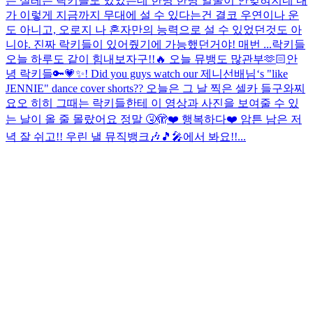
는 설레는 락키들도 있었는데 한명 한명 얼굴이 안잊혀지네 내
가 이렇게 지금까지 무대에 설 수 있다는건 결코 우연이나 운
도 아니고, 오로지 나 혼자만의 능력으로 설 수 있었던것도 아
니야. 진짜 락키들이 있어줬기에 가능했던거야! 매번 ...
락키들
오늘 하루도 같이 힘내보자구!!🔥 오늘 뮤뱅도 많관부🫶🏻
안
녕 락키들🔑💗✨! Did you guys watch our 제니선배님‘s "like
JENNIE" dance cover shorts?? 오늘은 그 날 찍은 셀카 들구와찌
요오 히히 그때는 락키들한테 이 영상과 사진을 보여줄 수 있
는 날이 올 줄 몰랐어요 정말 🤧🫣❤️ 행복하다❤️ 암튼 남은 저
녁 잘 쉬고!! 우린 낼 뮤직뱅크🎶🎵🎤에서 봐요!!...