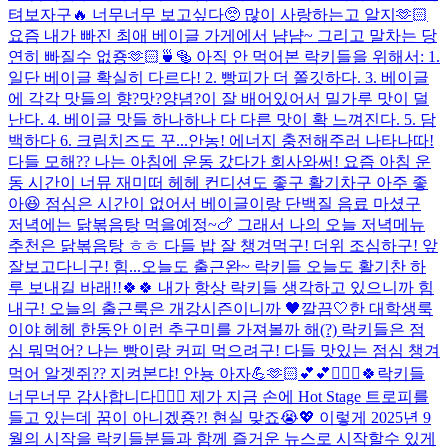
텨보자구🔥 너무너무 보고싶다🥺 많이 사랑하는고 알지🫶🏻
요즘 내가 빠진 최애 베이글 가게에서 냠냠~ 그리고 말차는 당
연히 빠질수 없죵🫶🏻🍵🥯 아직 안 먹어본 락키들을 위해서: 1.
일단 베이글 확실히 다르다! 2. 빵피가 더 쫄깃하다. 3. 베이글
에 각각 맛들의 향?맛?양념?이 잘 배어있어서 밀가루 맛이 덜
난다. 4. 베이글 맛들 하나하나 다 다른 맛이 확 느껴진다. 5. 담
백하다 6. 크림치즈도 꾸...
안농! 에너지 충전해주러 나타나따!
다들 모해?? 나는 아침에 운동 갔다가 회사와써! 요즘 아침 운
동 시간이 너뮤 재미떠 헤헤 컨디션도 좋구 활기차구 아주 좋
아😆 점심은 시간이 없어서 베이글이랑 단백질 음료 마셨구
저녁에는 닭볶음탕 먹을예정~🍗 그래서 나의 오늘 저녁메뉴
추천은 닭볶음탕 ㅎㅎ 다들 밥 잘 챙겨먹구! 더위 조심하구! 앞
잘보고다니구! 힘...
오늘도 출근완~ 락키들 오늘도 활기찬 하
루 보내길 바래!!🍀🍀 내가 항상 락키들 생각하고 있으니까 힘
내구! 오늘의 출근룩은 개강시즌이니까 🖤깔끔🤍한 대학생룩
이야 헤헤 한동안 이런 추구미를 가져볼까 해(?) 락키들은 점
심 뭐먹어? 나는 빵이랑 커피 먹으려구! 다들 맛있는 점심 챙겨
먹어 알겟쥐?? 지켜본댜! 안뇽 아자💪🫶🏻💕💕🏃🏻‍♀️🍀
락키들
너무너무 감사합니다🙇🏻‍♀️ 제가 지금 손에 Hot Stage 트로피를
들고 있는데 꿈이 아니겠죵?! 현실 맞죠😭💖 이렇게 2025년 9
월의 시작을 락키들분들과 함께 즐거운 뉴스로 시작할수 있게