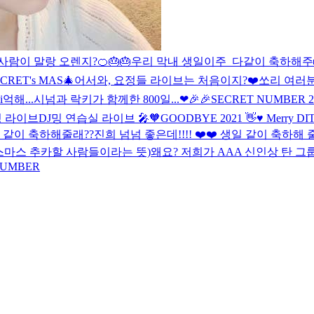
사람이 말랑 오렌지?🍊🎂
🎂우리 막내 생일이주_다같이 축하해주
ECRET's MAS🎄
어서와, 요정들 라이브는 처음이지?❤️
쏘리 여러
i억해...시넘과 락키가 함께한 800일...❤
🎉🎉SECRET NUMBER 2nd
밍 라이브
DJ밍 연습실 라이브 🎤🧡
GOODBYE 2021 👋
♥️ Merry DI
일 같이 축하해줄래??
진희 넘넘 좋은데!!!! ❤️❤️ 생일 같이 축하해 
리스마스 추카할 사람들이라는 뜻)
왜요? 저희가 AAA 신인상 탄 
 NUMBER