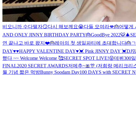
비오니까 수다떨자😏
다시 해보께요😭
다들 모여라💋
🎂어떻게 
AND ONLY JINNY BIRTHDAY PARTY🎂
GoodBye 2022🐯
🎄S
연 끝나고 바로 왔지❤️
🎂레아의 첫 생일파티에 초대합니다🎂
ㄱ
DAY♥️
♥️HAPPY VALENTINE DAY♥️
💓 Pink JINNY DAY 💓
DJ
했다 ~~ Welcome Welcome 🥰
SECRET SPOT LIVE!😝
데뷔300
FINAL
2020 SECRET AWARDS
저메추~🎀🎊 (저희랑 메리크
월 기념 짧은 먹방
Bunny Soodam Day
100 DAYS with SECRET