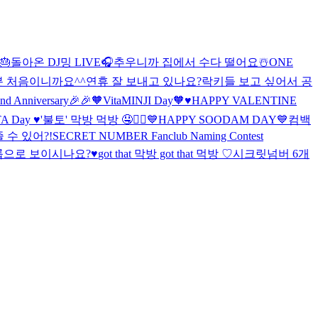
🎂
돌아온 DJ밍 LIVE🎧
추우니까 집에서 수다 떨어요☃️
ONE
분 처음이니까요^^
연휴 잘 보내고 있나요?
락키들 보고 싶어서 공
 Anniversary🎉🎉
🧡VitaMINJI Day🧡
♥️HAPPY VALENTINE
TA Day ♥️
'불토' 막방 먹방 🤤❤️‍🔥
💙HAPPY SOODAM DAY💙
컴백
줄 수 있어?!
SECRET NUMBER Fanclub Naming Contest
그룹으로 보이시나요?♥
got that 막방 got that 먹방 ♡
시크릿넘버 6개