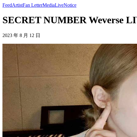
Feed
Artist
Fan Letter
Media
Live
Notice
SECRET NUMBER Weverse L
2023 年 8 月 12 日