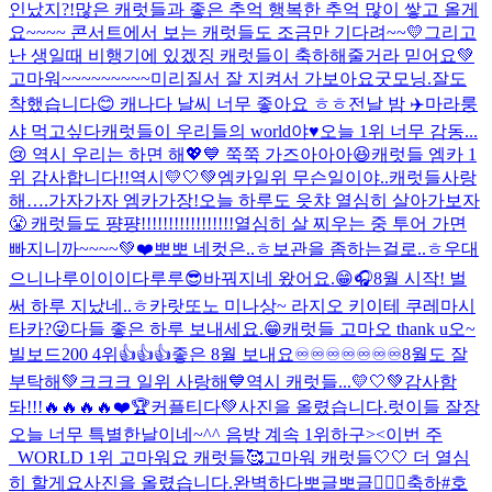
인났지?!
많은 캐럿들과 좋은 추억 행복한 추억 많이 쌓고 올게
요~~~~ 콘서트에서 보는 캐럿들도 조금만 기다려~~💛
그리고
난 생일때 비행기에 있겠징 캐럿들이 축하해줄거라 믿어요💚
고마워~~~~~~~~~미리
질서 잘 지켜서 가보아요
굿모닝.
잘도
착했습니다😊 캐나다 날씨 너무 좋아요 ㅎㅎ
전날 밤 ✈️
마라룽
샤 먹고싶다
캐럿들이 우리들의 world야♥️
오늘 1위 너무 감동...
😢 역시 우리는 하면 해💖💙 쭉쭉 가즈아아아😆
캐럿들 엠카 1
위 감사합니다!!
역시💛🤍💚
엠카일위 무슨일이야..캐럿들사랑
해….
가자가자 엠카가장!
오늘 하루도 읏챠 열심히 살아가보자
😤 캐럿들도 퍙퍙!!!!!!!!!!!!!!!!!
열심히 살 찌우는 중 투어 가면
빠지니까~~~~💚
❤️
뽀뽀 네컷은..ㅎ보관을 좀하는걸로..ㅎ
우대
으니나루이이이다루루😎
바꿔지네 왔어요.😁
🎧
8월 시작! 벌
써 하루 지났네..ㅎ
카랏또노 미나상~ 라지오 키이테 쿠레마시
타카?😜
다들 좋은 하루 보내세요.😁
캐럿들 고마오 thank u
오~
빌보드200 4위👍👍👍
좋은 8월 보내요♾️♾️♾️♾️♾️♾️♾️
8월도 잘
부탁해💚
크크크 일위 사랑해💙
역시 캐럿들...💛🤍💚
감사함
돠!!!🔥🔥🔥🔥❤️🏆
커플티다💚
사진을 올렸습니다.
럿이들 잘장
오늘 너무 특별한날이네~^^ 음방 계속 1위하구><
이번 주
_WORLD 1위 고마워요 캐럿들🥰
고마워 캐럿들🤍🤍 더 열심
히 할게요
사진을 올렸습니다.
완벽하다
뽀글뽀글😶‍🌫️
🐯축하
#호