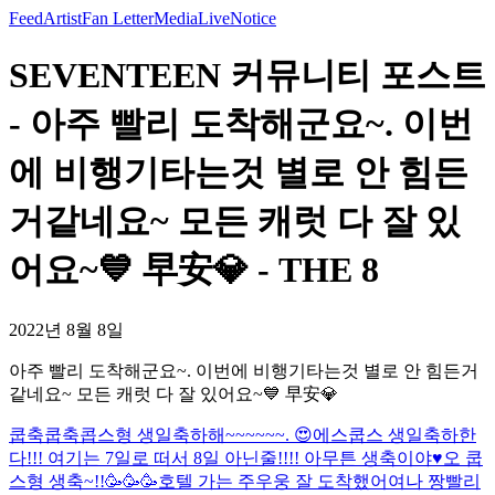
Feed
Artist
Fan Letter
Media
Live
Notice
SEVENTEEN 커뮤니티 포스트
- 아주 빨리 도착해군요~. 이번
에 비행기타는것 별로 안 힘든
거같네요~ 모든 캐럿 다 잘 있
어요~💙 早安💎 - THE 8
2022년 8월 8일
아주 빨리 도착해군요~. 이번에 비행기타는것 별로 안 힘든거
같네요~ 모든 캐럿 다 잘 있어요~💙 早安💎
쿱축쿱축
콥스형 생일축하해~~~~~~. 😍
에스쿱스 생일축하한
다!!! 여기는 7일로 떠서 8일 아닌줄!!!! 아무튼 생축이야♥️
오 쿱
스형 생축~!!🥳🥳🥳
호텔 가는 주우웅 잘 도착했어여
나 짱빨리