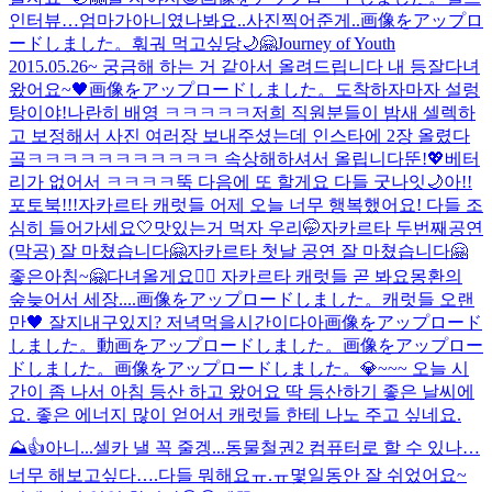
인터뷰…엄마가아니였나봐요..사진찍어준게..
画像をアップロ
ードしました。
훠궈 먹고싶당
🌙🤗
Journey of Youth
2015.05.26~ 궁금해 하는 거 같아서 올려드립니다 내 등
잘다녀
왔어요~🖤
画像をアップロードしました。
도착하자마자 설렁
탕이야!
나란히 배영 ㅋㅋㅋㅋㅋ
저희 직원분들이 밤새 셀렉하
고 보정해서 사진 여러장 보내주셨는데 인스타에 2장 올렸다
곸ㅋㅋㅋㅋㅋㅋㅋㅋㅋㅋㅋ 속상해하셔서 올립니다
뚠!💖
베터
리가 없어서 ㅋㅋㅋㅋ뚝 다음에 또 할게요 다들 굿나잇🌙
아!!
포토북!!!
자카르타 캐럿들 어제 오늘 너무 행복했어요! 다들 조
심히 들어가세요🤍맛있는거 먹자 우리🤭
자카르타 두번째공연
(막공) 잘 마쳤습니다🤗
자카르타 첫날 공연 잘 마쳤습니다🤗
좋은아침~🤗
다녀올게요❤️‍🔥 자카르타 캐럿들 곧 봐요
몽환의
숲
늦어서 세장....
画像をアップロードしました。
캐럿들 오랜
만🖤 잘지내구있지? 저녁먹을시간이다아
画像をアップロード
しました。
動画をアップロードしました。
画像をアップロー
ドしました。
画像をアップロードしました。
💎~~~ 오늘 시
간이 좀 나서 아침 등산 하고 왔어요 딱 등산하기 좋은 날씨에
요. 좋은 에너지 많이 얻어서 캐럿들 한테 나노 주고 싶네요.
⛰️👍
아니...셀카 낼 꼭 줄겡...
동물철권2 컴퓨터로 할 수 있나…
너무 해보고싶다….
다들 뭐해요
ㅠ.ㅠ
몇일동안 잘 쉬었어요~