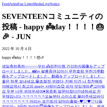
Feed
Artist
Fan Letter
Media
Live
Notice
SEVENTEENコミュニティの
投稿 - happy 👼day！！！！🎂
🎉 - JUN
2022 年 10 月 4 日
happy 👼day！！！！🎂🎉
생일축하축하~~~~~~우리 👼
정한이형 건강하자
画像をアップ
ロードしました。
📸by 팔룡중댄싱머신 무한호랑 무한갸루
動
画をアップロードしました。
動画をアップロードしました。
좋은 하루 보내세요.😁
초절정 귀엽다; 진짜 이건 나 칭찬해줘
야해요
역시 최고의 msg는 사랑이죠😉 피자 맛있게따🍕고마워
요 두분 너무 귀여우세여♥️
뭉중휘 말문터졌다
안녕하세요 전
우재입니다 ㅋㅋㅋㅋㅋㅋ
오늘부터 스미스로 불러주세요
바이
ㅋㅋㅋㅋㅋㅋㅋ 머리는 포인트야 닭머리
출발~🖤🤍🖤🤍
다들
잘자요~🌙🤗
잘 자야지😇
画像をアップロードしました。
엘르