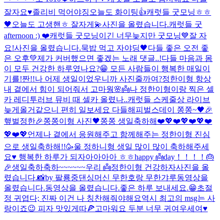
잘자요♥️
졸리비 먹어야징
오늘도 화이팅👍
캐럿들 굿모닝ㅎㅎ
🖤
오늘도 고생핸ㅎ 잘자게💫
사진을 올렸습니다.
캐럿들 굿
afternoon :) ❤️
캐럿들 굿모닝이긴 너무늦지만 굿모닝💙
잘 자
요!
사진을 올렸습니다.
묵밥 먹고 자야딩🖤다들 좋은 오전 좋
은 오후💚
제가 커버했으면 좋겠는 노래 댓글..!
다들 마음과 몸
이 모두 건강한 하루였나요?😁 모든 사람들이 행복한 매일이
기를!
짠!!
나 어제 생일이었우니까 사진줄까여?
정한이형 항상
내 곁에서 힘이 되어줘서 고마웡🌸👼
나 정한이형이랑 찍은 셀
카 레디투러브 뮤비 때 셀카 올렸나..
캐럿들 스케줄상 라이브
늦게올거같으니 편히 일보세요 다들
해피벌스데이 쫑쫑~🖤
🎉
햎벌정한🎉
쫑쫑이형 사진🖤
쫑쫑 생일축하해❤️💖❤️💖❤️💖❤️
💖❤️💖
언제나 곁에서 응원해주고 함께해주는 정한이형 진심
으로 생일축하해!!🥳
울 정하니형 생일 많이 많이 축하해주세
요♥️ 행복한 하루가 되자아아아아 ㅎㅎ
happy 👼day！！！！🎂
🎉
생일축하축하~~~~~~우리 👼
정한이형 건강하자
사진을 올
렸습니다.
📸by 팔룡중댄싱머신 무한호랑 무한갸루
동영상을
올렸습니다.
동영상을 올렸습니다.
좋은 하루 보내세요.😁
초절
정 귀엽다; 진짜 이건 나 칭찬해줘야해요
역시 최고의 msg는 사
랑이죠😉 피자 맛있게따🍕고마워요 두분 너무 귀여우세여♥️