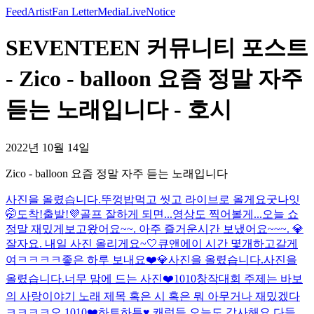
Feed
Artist
Fan Letter
Media
Live
Notice
SEVENTEEN 커뮤니티 포스트
- Zico - balloon 요즘 정말 자주
듣는 노래입니다 - 호시
2022년 10월 14일
Zico - balloon 요즘 정말 자주 듣는 노래입니다
사진을 올렸습니다.
뚜껑
밥먹고 씻고 라이브로 올게요
굿나잇
🤭
도착!
출발!
💜
골프 잘하게 되면...영상도 찍어볼게...
오늘 쇼
정말 재밌게보고왔어요~~. 아주 즐거운시간 보냈어요~~~. 💎
잘자요. 내일 사진 올리게요~🤍
큐앤에이 시간 몇개하고갈게
여ㅋㅋㅋㅋ
좋은 하루 보내요❤️💎
사진을 올렸습니다.
사진을
올렸습니다.
너무 맘에 드는 사진❤️
1010창작대회 주제는 바보
의 사랑이야기 노래 제목 혹은 시 혹은 뭐 아무거나 재밌겠다
ㅋㅋㅋㅋ
오 1010❤️
하트하투♥️ 캐럿들 오늘도 감사해요 다들