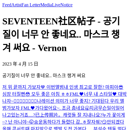
Feed
Artist
Fan Letter
Media
Live
Notice
SEVENTEEN社区帖子 - 공기
질이 너무 안 좋네요.. 마스크 챙
겨 써요 - Vernon
2023 年 4 月 15 日
공기질이 너무 안 좋네요.. 마스크 챙겨 써요
저 위 끝까지 가보자🤎 이번앨범
내 인생 최고로 잘한? 마피아😎
심장 터질뻔😳 모두 좋은 아침 ㅎㅎ
FML🖤너무 내 스타일🖤 대박
나자~❤️‍🔥❤️‍🔥❤️‍🔥❤️‍🔥
나레이션 의미가 너무 좋지? 기대된다 우리 앨
범
가보자 FML🖤
가다왔어요~. 조금 춥네요🥱
지금무슨일이일어
나고있는거죠....?
已上传照片。
캐럿들 잘 지내나요?
누가 꽃이게
~? 난 아니야~🤭🌼
운동하다가 들렸다 감..ㅎ
잘자쒀?😏
안되겠다
올해 콘서트때 마지막으로 백발 도전 가본다......
부석순 텐동 먹다