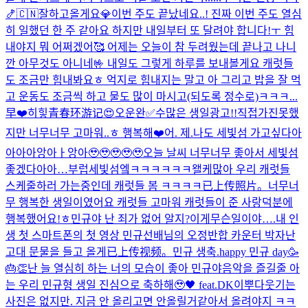
🍤
🇨🇳잘하고올게요💎
이번 주도 끝났네요..! 진짜 이번 주도 열심
히 일했던 한 주 같아요 하지만 내일부터 또 달려야 합니다!ㅜ 힘
내야지 뭐 어쩌겠어🥰 어제는 오늘이 참 두려웠는데 끝나고 나니
깐 아무것도 아니네🤟 내일도 그렇게 하루를 보내볼게요 캐럿들
도 조금만 힘내봐요ㅎ 억지로 힘내지는 말고 아 그리고 밥을 잘 먹
고 운동도 조금씩 하고 물도 많이 마시고(되도록 정수로)ㅋㅋㅋ...
早❤️
히힣
青春环游记😍
오운완✅
수많은 생일광고!!직접가진못했
지만 너무너무 고마워..ㅎ 행복해❤️
어. 제.
나도 세빛섬 가고싶다아
아아아앙아ㅏ앙아🥹🥹🥹🥹🥹
오늘 날씨 너무너무 좋아서 세빛섬
좋겠다아아…부럽
세빛섬엨ㅋㅋㅋㅋㅋㅋ왤케많아 우리 캐럿들
스케줄하러 가는중인데 캐럿들 봄 ㅋㅋㅋㅋ
已上传照片。
너무너
무 행복한 생일이였어요 캐럿들 고마워 캐럿들이 준 사랑덕분에
행복했어요!ㅎ
민규야 난 죄가 없어 알지?
이게무슨일이야….
내 인
생 첫 스마트폰의 첫 영상 민규선배님의 오정반합 카운터 박자
난
고대 문물을 들고 올게
已上传视频。
민규 생축.
happy 민규 day🥳
🎂👏
난 늘 열심히 하는 너의 모습이 좋아 민규야
음악을 즐길줄 아
는 우리 민규형 생일 진심으로 축하해🥹🖤 feat.DK
이뿌다
웃기는
사진은 없지만. 지금 안 올리고면 안올릴거같아서 올려야지 ㅋㅋ