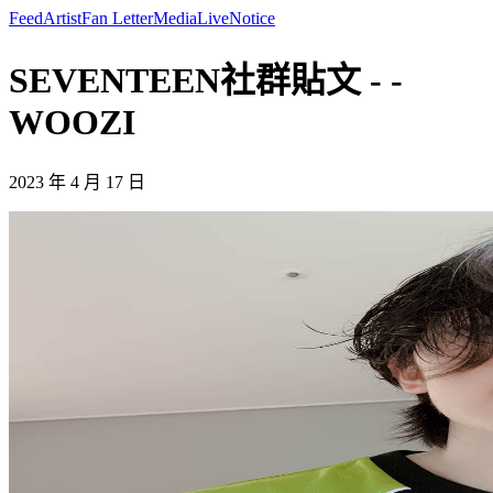
Feed
Artist
Fan Letter
Media
Live
Notice
SEVENTEEN社群貼文 - -
WOOZI
2023 年 4 月 17 日