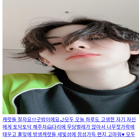
캐럿들 잘자요!!!굿밤이에요🌙
모두 오늘 하루도 고생한 자기 자신
에게 토닥토닥 해주자🤗
다리에 무당벌레가 앉아서 나무젓가락에
태우고 풀잎에 방생
캐럿들 세빛섬에 정성가득 편지 고마워♥️ 모두