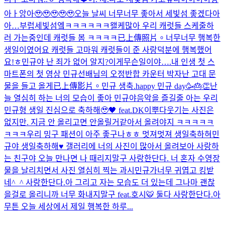
아ㅏ앙아🥹🥹🥹🥹🥹
오늘 날씨 너무너무 좋아서 세빛섬 좋겠다아
아…부럽
세빛섬엨ㅋㅋㅋㅋㅋㅋ왤케많아 우리 캐럿들 스케줄하
러 가는중인데 캐럿들 봄 ㅋㅋㅋㅋ
已上傳照片。
너무너무 행복한
생일이였어요 캐럿들 고마워 캐럿들이 준 사랑덕분에 행복했어
요!ㅎ
민규야 난 죄가 없어 알지?
이게무슨일이야….
내 인생 첫 스
마트폰의 첫 영상 민규선배님의 오정반합 카운터 박자
난 고대 문
물을 들고 올게
已上傳影片。
민규 생축.
happy 민규 day🥳🎂👏
난
늘 열심히 하는 너의 모습이 좋아 민규야
음악을 즐길줄 아는 우리
민규형 생일 진심으로 축하해🥹🖤 feat.DK
이뿌다
웃기는 사진은
없지만. 지금 안 올리고면 안올릴거같아서 올려야지 ㅋㅋㅋㅋㅋ
ㅋㅋㅋ
우리 밍구 패션이 아주 좋구나ㅎㅎ 멋져멋져 생일축하혀
민
규야 생일축하해♥️ 갤러리에 너의 사진이 많아서 올려보아 사랑하
는 친구야 오늘 만나면 나 때리지말구 사랑한단다. 너 혼자 수영장
물을 날리치면서 사진 열심히 찍는 과시민규가너무 귀엽고 킹받
네^_^ 사랑한단다.아 그리고 자는 모습도 더 있는데 그나마 괜찮
을걸로 올리니까 너무 화내지말구 feat.호시🐯 둘다 사랑한단다.아
무튼 오늘 세상에서 제일 행복한 하루...