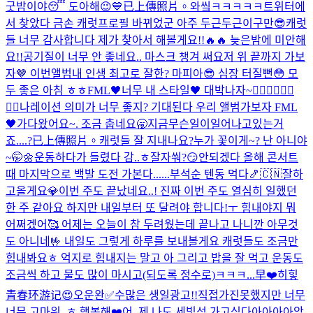
굿밤이야😴 도아해😉
💙
已上傳照片。
와앀ㅋㅋㅋㅋㅋ트위터에
서 찾았다 금손 캐럿
프로필 바뀌었군 아주 두근두근이구만😎
캐럿
들 너무 감사합니다 제가 찾아서 해볼게요!!🔥🔥 늦은밤에 미안해
요!!
공기질이 너무 안 좋네요.. 마스크 챙겨 써요
저 위 끝까지 가보
자🤎 이번앨범
내 인생 최고로 잘한? 마피아😎 심장 터질뻔😳 모
두 좋은 아침 ㅎㅎ
FML🖤너무 내 스타일🖤 대박나자~❤️‍🔥❤️‍🔥❤️‍🔥
❤️‍🔥
나레이션 의미가 너무 좋지? 기대된다 우리 앨범
가보자 FML
🖤
가다왔어요~. 조금 춥네요🥱
지금무슨일이일어나고있는거
죠....?
已上傳照片。
캐럿들 잘 지내나요?
누가 꽃이게~? 난 아니야
~🤭🌼
운동하다가 들렸다 감..ㅎ
잘자쒀?😏
안되겠다 올해 콘서트
때 마지막으로 백발 도전 가본다......
부석순 텐동 먹다🍤
🇨🇳잘하
고올게요💎
이번 주도 끝났네요..! 진짜 이번 주도 열심히 일했던
한 주 같아요 하지만 내일부터 또 달려야 합니다!ㅜ 힘내야지 뭐
어쩌겠어🥰 어제는 오늘이 참 두려웠는데 끝나고 나니깐 아무것
도 아니네🤟 내일도 그렇게 하루를 보내볼게요 캐럿들도 조금만
힘내봐요ㅎ 억지로 힘내지는 말고 아 그리고 밥을 잘 먹고 운동도
조금씩 하고 물도 많이 마시고(되도록 정수로)ㅋㅋㅋ...
早❤️
히힣
青春环游记😍
오운완✅
수많은 생일광고!!직접가진못했지만 너무
너무 고마워..ㅎ 행복해❤️
어. 제.
나도 세빛섬 가고싶다아아아아앙