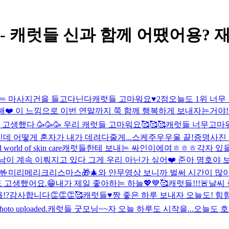
ost - 캐럿들 신과 함께 어땠어용? 
겸이는 마사지건을 들고다닌다
캐럿들 고마워요♥️
2점
오늘도 1위 너무 
❤️ 이 느낌으로 이번 연말까지 쭉 함께 행복하게 보내자는거야!
고생했다 🥳🥳🥳 우리 캐럿들 고마워요🥰🥰🥰
캐럿들 너무고마워요!
인데 어떻게 혼자가 내가 데려다줄게...
스케주우우울 끝!
증명사진
ld of skin care
캐럿들한테 보내는 싸인이에여ㅎㅎㅎ
각자 있
만남이 계속 이뤄지고 있다 그게 우리 아닌가 싶어❤️ 준아 명
🤟
미리메리크리스마스🎁🎄
와 안무영상 보니까 벌써 시간이 많이
 고생했어요.😁
내가 제일 좋아하는 하늘💖💙🥰
캐럿들!!!🚨
날씨 
!?
감사합니다👏👏👏🥰
캐럿들♥️짱 좋은 하루 보내자 오늘도! 힘힘힘!
hoto uploaded.
캐럿들 굿모닝~~
자 오늘 하루도 시작을...
오늘도 호