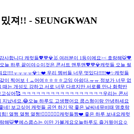
재밌져!! - SEUNGKWAN
감사합니다 캐럿들💖💙💎🥇 여러분이 1등이에요>< 호랑해🐯🧡
오늘 하루 끝이야☺️
이것은 콘서트 맨투맨💖💙💎
캐럿들 오늘 썰
!!!ㅜㅜㅜㅜ💎✨❤️ 우리 멤버들 너무 멋있다!!!!!❤️✨
캐럿들
 같이 찍어보ㅓㅛ어여ㅎㅎㅎㅎ
고잉 아쉽다.ㅠㅠ 정보가 너무 없
을 때는 개성도 강하고 서로 너무 다르지만 서로를 만나 화학반
호야 보고싶어🥰 ㅋㅋㅋㅋㅋㅋㅋㅋㅋㅋㅋㅋㅋㅋㅋㅋㅋ
우리는 콘서
 지났네요.😂
오늘 하루도 고생했어요 쿱스형이랑 안녕하세요
좋네! 보고싶어 캐럿들 공연 하기 딱 좋은 날씨네
뮤비때 명호랑
 열쩡 열쩡 열쩡!✊🏻✊🏻✊🏻
캐럿들짱❤️ 좋은 하루 보내요
캐럿
랑해🐯🧡
에스쿱스는 이만 가볼게요
오늘하루도 즐거웠어요☺️