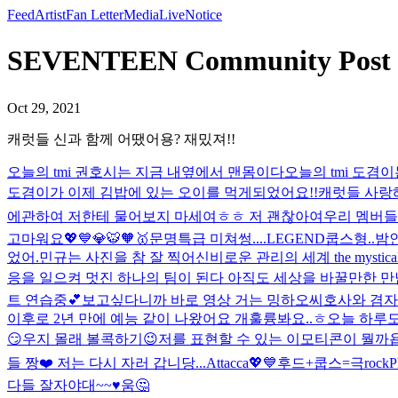
Feed
Artist
Fan Letter
Media
Live
Notice
SEVENTEEN Community P
Oct 29, 2021
캐럿들 신과 함께 어땠어용? 재밌져!!
오늘의 tmi 권호시는 지금 내옆에서 맨몸이다
오늘의 tmi 도
도겸이가 이제 김밥에 있는 오이를 먹게되었어요!!
캐럿들 사랑해
에관하여 저한테 물어보지 마세여ㅎㅎ 저 괜찮아여
우리 멤버들 
고마워요💖💙💎🐯🧡🥇
문명특급 미쳐썽....
LEGEND
쿱스형..밤
었어.
민규는 사진을 참 잘 찍어
신비로운 관리의 세계 the mystical wor
응을 일으켜 멋진 하나의 팀이 된다 아직도 세상을 바꿀만한 
트 연습중💕
보고싶다니까 바로 영상 거는 밍하오씨
호사와 겸자
이후로 2년 만에 예능 같이 나왔어요 개훌륭봐요..ㅎ
오늘 하루도
😏
우지 몰래 볼콕하기😉
저를 표현할 수 있는 이모티콘이 뭘까욥
들 짱❤️ 저는 다시 자러 갑니당...
Attacca💖💙
후드+쿱스=극rock
P
다들 잘자야대~~♥️
움🤔