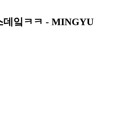
벌스데잌ㅋㅋ - MINGYU