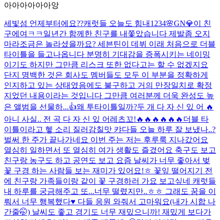
아아아아아아앙
세빛섬 언제부터에요??
캐럿들 오늘도 힘내
1234
🌸GN💎
이 친
구에여ㅋㅋ
일년간 함께한 친구를 내쫓았습니다 제발좀 오지
마라
조금은 놀라셨을까요? 세븐틴이 데뷔 이래 처음으로 더블
타이틀을 들고나옵니다 분명히 기대감을 증폭시키는 네이밍
이기도 하지만 그만큼 리스크 또한 없다고는 할 수 없겠지요
단지 명백한 것은 회사도 멤버들도 모두 이 부분을 정확하게
인지하고 있는 상태였음에도 불구하고 거의 만장일치로 확정
지었던 내용이라는 것입니다 그만큼 여러분께 더욱 완성도 높
은 앨범을 선물하...
👍
왜 투타이틀일까?
두 개 다 자 신 있 어 🔥
아니 사실.. 전 곡 다 자 신 있 어
레츠꼬!🔥🔥🔥🔥🔥🔥
더블 타
이틀이라고 헿 소리 질러
감칠맛 캬
다들 오늘 하루 잘 보냈나..?
벌써 한 주가 끝나가네요 이번 주는 저는 후루룩 지나갔어요
열심히 일하면서 또 열심히 여가 생활도 즐겼어요 축구도 보고
친구랑 농구도 하고 공연도 보고 요즘 날씨가 너무 좋아서 벚
꽃 구경 하는 사람들 보는 재미가 있어요!ㅎ 꽃잎 떨어지기 전
에 친구랑 가족들이랑 같이 꽃 구경하러 가요 보고싶네 캐럿들
내 하루를 궁금해주고 또...
너무 떨렸지만..ㅎㅎ 그래도 꿈을 이
뤄서 너무 행복했다♥️ 다들 응원 와줘서 고마워요(내가 시합 나
간줄🤭) 날씨도 좋고 경기도 너무 재밌으니까! 재밌게 보다가