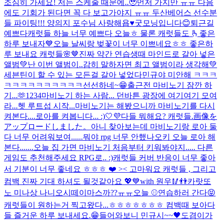
조심히 가세요! 저는 스케줄 때문에..🥹먼저 가지만 ㅠㅠ 다음
에도 기회가 된다면 꼭 다 보고가야지 ㅠㅠ 두산베어스 선수분
들 파이팅!!! 양의지 포수님 사랑해욥♥️
굿모닝입니다😊
퇴근길
예쁘다
캐럿들 하늘 너무 예쁘다 오늘ㅎ 물론 캐럿들도 🫰
좋은
하루 보내자💙
오늘 날씨랑 벚꽃이 너무 이쁘네요ㅎㅎ 좋은하
루 보내요 캐럿들🌸🤎
진짜 약간 연습생때 마인드로 갈아 넣은
앨범💚
난 이번 앨범이..감히 말하자면 최고 앨범이라 생각해💚
세븐틴이 할 수 있는 모든걸 갈아 넣었다
민규야 미안해 ㅋㅋㅋ
ㅋㅋㅋㅋㅋㅋㅋㅋㅋㅋ
선선하네~😁
출근전 마비노기 잠깐 하
기...🫶
1234
마비노기 하는 사람... 던바튼 광장에 여기여기 모여
라...
헷 루트섭 시작...
마비노기는 해봤으니까 마비노기를 다시
켜본다....
로아를 켜봅니다... :)
🤍💜
다들 뭐해요? 캐럿들.
画像を
アップロードしました。
아니 찾아보는데 마비노기랑 로아 둘
다 너무 어려워보여......뭐야 rpg 너무 안했나
오키 오늘 로아 해
본다.......
오늘 집 가면 마비노기 처음부터 키워봐야지..... 다른
게임도 추천해주세요 RPG로.. :)
캐럿들 커버 반응이 너무 좋아
서 기분이 너무 좋네요 ㅎㅎㅎ ❤️ >< 고마워요 캐럿들 , 그리고
컴백 진짜 기대 하셔도 될것같아요 💖💙
with 원우🥢👬
카랏또
노 미나상 나니오시떼이마스까??ㅠㅠ
오늘 ⚾️연습하러 간다😝
캐럿들이 원하는거 찍고왔다...ㅎㅎㅎㅎㅎㅎㅎ 컴백때 보아
다
들 즐거운 하루 보내세요.😁
들어와보니 민규시~~🖤
도겸이가