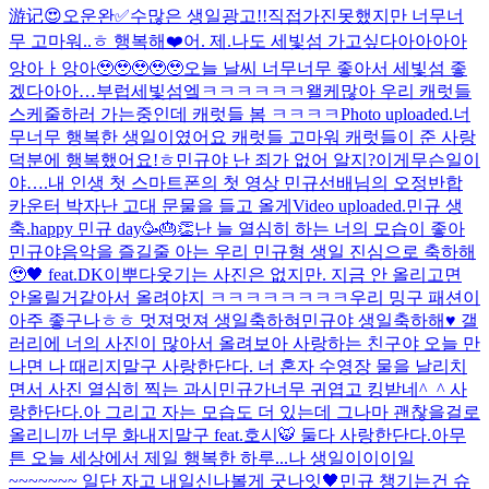
游记😍
오운완✅
수많은 생일광고!!직접가진못했지만 너무너
무 고마워..ㅎ 행복해❤️
어. 제.
나도 세빛섬 가고싶다아아아아
앙아ㅏ앙아🥹🥹🥹🥹🥹
오늘 날씨 너무너무 좋아서 세빛섬 좋
겠다아아…부럽
세빛섬엨ㅋㅋㅋㅋㅋㅋ왤케많아 우리 캐럿들
스케줄하러 가는중인데 캐럿들 봄 ㅋㅋㅋㅋ
Photo uploaded.
너
무너무 행복한 생일이였어요 캐럿들 고마워 캐럿들이 준 사랑
덕분에 행복했어요!ㅎ
민규야 난 죄가 없어 알지?
이게무슨일이
야….
내 인생 첫 스마트폰의 첫 영상 민규선배님의 오정반합
카운터 박자
난 고대 문물을 들고 올게
Video uploaded.
민규 생
축.
happy 민규 day🥳🎂👏
난 늘 열심히 하는 너의 모습이 좋아
민규야
음악을 즐길줄 아는 우리 민규형 생일 진심으로 축하해
🥹🖤 feat.DK
이뿌다
웃기는 사진은 없지만. 지금 안 올리고면
안올릴거같아서 올려야지 ㅋㅋㅋㅋㅋㅋㅋㅋ
우리 밍구 패션이
아주 좋구나ㅎㅎ 멋져멋져 생일축하혀
민규야 생일축하해♥️ 갤
러리에 너의 사진이 많아서 올려보아 사랑하는 친구야 오늘 만
나면 나 때리지말구 사랑한단다. 너 혼자 수영장 물을 날리치
면서 사진 열심히 찍는 과시민규가너무 귀엽고 킹받네^_^ 사
랑한단다.아 그리고 자는 모습도 더 있는데 그나마 괜찮을걸로
올리니까 너무 화내지말구 feat.호시🐯 둘다 사랑한단다.아무
튼 오늘 세상에서 제일 행복한 하루...
나 생일이이이일
~~~~~~~ 일단 자고 내일신나볼게 굿나잇🖤
민규 챙기는건 슈