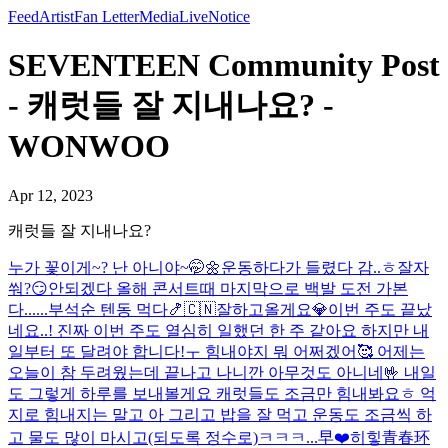
Feed
Artist
Fan Letter
Media
Live
Notice
SEVENTEEN Community Post
- 캐럿들 잘 지내나요? -
WONWOO
Apr 12, 2023
캐럿들 잘 지내나요?
누가 꽃이게~? 난 아니야~🤭🌼
운동하다가 들렸다 감..ㅎ
잘자
쒀?😏
안되겠다 올해 콘서트때 마지막으로 백발 도전 가본
다......
부석순 텐동 먹다🍤
🇨🇳잘하고올게요💎
이번 주도 끝났
네요..! 진짜 이번 주도 열심히 일했던 한 주 같아요 하지만 내
일부터 또 달려야 합니다!ㅜ 힘내야지 뭐 어쩌겠어🥰 어제는
오늘이 참 두려웠는데 끝나고 나니깐 아무것도 아니네🤟 내일
도 그렇게 하루를 보내볼게요 캐럿들도 조금만 힘내봐요ㅎ 억
지로 힘내지는 말고 아 그리고 밥을 잘 먹고 운동도 조금씩 하
고 물도 많이 마시고(되도록 정수로)ㅋㅋㅋ...
早❤️
히힣
青春环