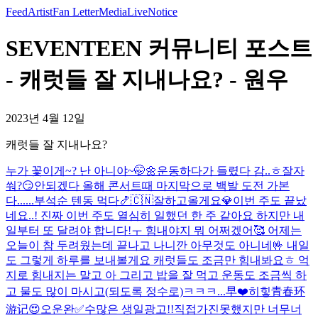
Feed
Artist
Fan Letter
Media
Live
Notice
SEVENTEEN 커뮤니티 포스트
- 캐럿들 잘 지내나요? - 원우
2023년 4월 12일
캐럿들 잘 지내나요?
누가 꽃이게~? 난 아니야~🤭🌼
운동하다가 들렸다 감..ㅎ
잘자
쒀?😏
안되겠다 올해 콘서트때 마지막으로 백발 도전 가본
다......
부석순 텐동 먹다🍤
🇨🇳잘하고올게요💎
이번 주도 끝났
네요..! 진짜 이번 주도 열심히 일했던 한 주 같아요 하지만 내
일부터 또 달려야 합니다!ㅜ 힘내야지 뭐 어쩌겠어🥰 어제는
오늘이 참 두려웠는데 끝나고 나니깐 아무것도 아니네🤟 내일
도 그렇게 하루를 보내볼게요 캐럿들도 조금만 힘내봐요ㅎ 억
지로 힘내지는 말고 아 그리고 밥을 잘 먹고 운동도 조금씩 하
고 물도 많이 마시고(되도록 정수로)ㅋㅋㅋ...
早❤️
히힣
青春环
游记😍
오운완✅
수많은 생일광고!!직접가진못했지만 너무너