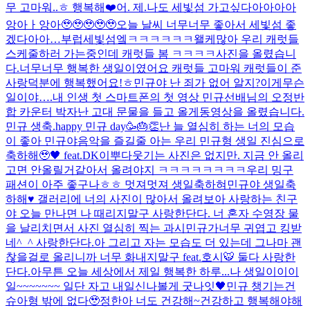
무 고마워..ㅎ 행복해❤️
어. 제.
나도 세빛섬 가고싶다아아아아
앙아ㅏ앙아🥹🥹🥹🥹🥹
오늘 날씨 너무너무 좋아서 세빛섬 좋
겠다아아…부럽
세빛섬엨ㅋㅋㅋㅋㅋㅋ왤케많아 우리 캐럿들
스케줄하러 가는중인데 캐럿들 봄 ㅋㅋㅋㅋ
사진을 올렸습니
다.
너무너무 행복한 생일이였어요 캐럿들 고마워 캐럿들이 준
사랑덕분에 행복했어요!ㅎ
민규야 난 죄가 없어 알지?
이게무슨
일이야….
내 인생 첫 스마트폰의 첫 영상 민규선배님의 오정반
합 카운터 박자
난 고대 문물을 들고 올게
동영상을 올렸습니다.
민규 생축.
happy 민규 day🥳🎂👏
난 늘 열심히 하는 너의 모습
이 좋아 민규야
음악을 즐길줄 아는 우리 민규형 생일 진심으로
축하해🥹🖤 feat.DK
이뿌다
웃기는 사진은 없지만. 지금 안 올리
고면 안올릴거같아서 올려야지 ㅋㅋㅋㅋㅋㅋㅋㅋ
우리 밍구
패션이 아주 좋구나ㅎㅎ 멋져멋져 생일축하혀
민규야 생일축
하해♥️ 갤러리에 너의 사진이 많아서 올려보아 사랑하는 친구
야 오늘 만나면 나 때리지말구 사랑한단다. 너 혼자 수영장 물
을 날리치면서 사진 열심히 찍는 과시민규가너무 귀엽고 킹받
네^_^ 사랑한단다.아 그리고 자는 모습도 더 있는데 그나마 괜
찮을걸로 올리니까 너무 화내지말구 feat.호시🐯 둘다 사랑한
단다.아무튼 오늘 세상에서 제일 행복한 하루...
나 생일이이이
일~~~~~~~ 일단 자고 내일신나볼게 굿나잇🖤
민규 챙기는건
슈아형 밖에 없다🥹
정한아 너도 건강해~
건강하고 행복해야해