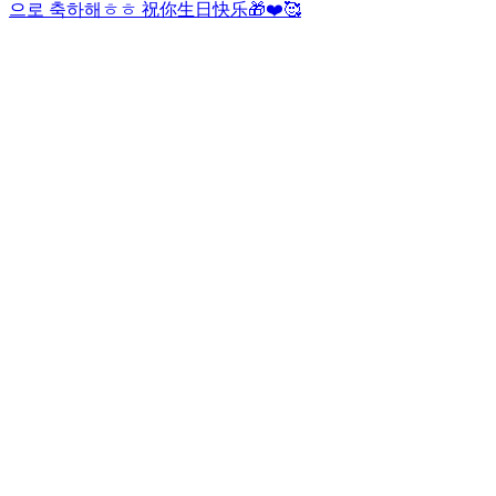
으로 축하해ㅎㅎ 祝你生日快乐🎁❤️🥰