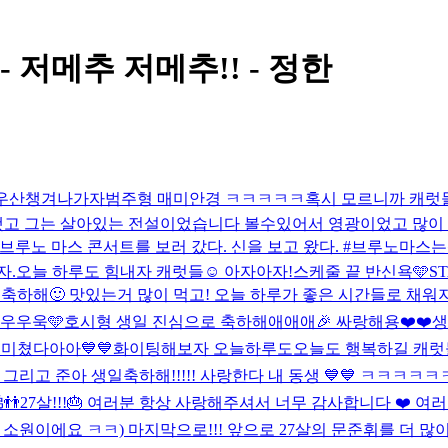
- 저메추 저메추!! - 정한
ㅎ우산챙겨나가자
범주형 매미안경 ㅋㅋㅋㅋㅋ
혹시 모르니까 캐럿들
단했고 그는 살아있는 전설이었습니다 볼수있어서 영광이었고 많
브루노 마스 콘서트를 보러 갔다. 신을 보고 왔다. #브루노마
자.
오늘 하루도 힘내자 캐럿들☺️ 아자아자!
스케줄 끝 반신욕🩵
ST
 축하해🙂 맛있는거 많이 먹고! 오늘 하루가 좋은 시간들로 채워
우우욱🩵
호시형 생일 진심으로 축하해애애애🎉 싸랑해용❤️❤️
생
 미쳤다아아💙💙화이팅해보자 오늘하루도
오늘도 행복하길 캐럿들
 그리고 준아 생일축하해!!!!! 사랑한다 내 동생 💙💙 ㅋㅋㅋㅋㅋ
👬
27살!!!🎂 여러분 항상 사랑해주셔서 너무 감사합니다 ❤️ 
소원이에요 ㅋㅋ) 마지막으로!!! 앞으로 27살의 문준휘를 더 많이