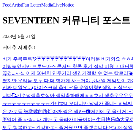
Feed
Artist
Fan Letter
Media
Live
Notice
SEVENTEEN 커뮤니티 포스트 
2023년 6월 21일
저메추 저메추!!
비가 주륵주륵🩵
☔️☔️☔️☔️☔️☔️☔️☔️☔️☔️☔️
여러분 비가와요 ㅎ
이팅
늦었지만 브루노마스 콘서트 첫콘 후기 정말 미쳤고 대
끊경...
사실 어제 50년치 안주거리 생김
거절할 수 없는 칼로리💣
쳤지만 우리들 모두 다 더 힘차게 사는거야 🎶
내일 게임보이 가
진짜 더워요…(아이스크림 🥝맛 ~)
울 순영이형♥️ 생일 진심으로
니다🥰
건수녕생축
호싱아 생일축하해에ㅎㅎ
호시 생추우우우우
ㅠㅠㅠㅠㅠㅠㅠㅠㅠㅠ
간만🩵
비오더니만 날씨가 좋네~ ㅎ
날씨
은 가로등 被救赎的路灯
아까 찍은 셀카~📷
저번에 못 올린거 ><
☔️
업어 줄 사람...나 계단 못 올라가
지금이야~ 生日快乐🎂大兄弟
모두 행복하고~ 건강하고~ 즐거웠으면 좋겠습니다 (👈 저 생일 