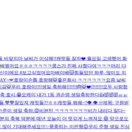
 비맞지마 날씨가 이상해!!
캐럿들 잘자❤️ 월요일 고생했어 화
이 배웠어요ㅎㅎㅎ
ㅋㅋㅋㅋ쿱스가 진짜 사줬다여ㅋㅋㅋ
머리 다
스는신이에요 #보고싶었어요마베이베
🐱
힘들었던 하루, 많이도 지
AY~🪽
호랑이손톱 호랑해🐯
좋은회사 ㅋㅋㅋㅋㅋㅋ
요즘 날씨
지길🐯
우리 호랑이!!!!생일 축하해!!!!!!!🎂🐯❤️!!!!!!!!
모두 사랑합
축 호시.😁
오케이 내가 1등 권순영 생일축하한다👍🤣🤣🤣
ㅠㅠ
 💙💙
잘있져 캐럿들??ㅎㅎ
캐럿들 뭐해~?
👁️ 👁️ ♾️
제목: 구원받
ㅋ
준이 생일 축하.😍
비븐틴 ㅋㅋㅋㅋㅋㅋㅋ
비가 내리다 말다~
여러분의 축복 덕분에 매년 오늘이 더 뜻깊게 느껴져요 😄 앞으로도
 많이 기대해주세요!!!✨
뭉중히는 이런형😌
우리 준형 생일 진심