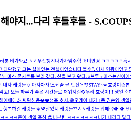
야지...다리 후들후들 - S.COUP
러분 비가와요 ㅎㅎ우산챙겨나가자
범주형 매미안경 ㅋㅋㅋㅋㅋ
혹시
쳤고 대단했고 그는 살아있는 전설이었습니다 볼수있어서 영광이었고
루노 마스 콘서트를 보러 갔다. 신을 보고 왔다. #브루노마스는신이
힘내자 캐럿들☺️ 아자아자!
스케줄 끝 반신욕🩵
STAY~🪽
호랑이손톱 
 먹고! 오늘 하루가 좋은 시간들로 채워지길🐯
우리 호랑이!!!!생일 축하해!!!
해애애애🎉 싸랑해용❤️❤️
생축 호시.😁
오케이 내가 1등 권순영 생일축
 행복하길 캐럿들 💙💙
잘있져 캐럿들??ㅎㅎ
캐럿들 뭐해~?
👁️ 👁️ ♾️
ㅋㅋㅋㅋㅋㅋ
준이 생일 축하.😍
비븐틴 ㅋㅋㅋㅋㅋㅋㅋ
비가 내리다 말다