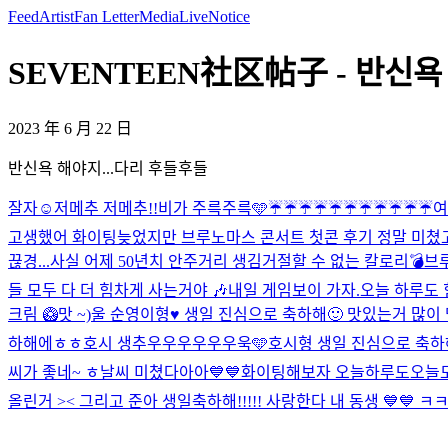
Feed
Artist
Fan Letter
Media
Live
Notice
SEVENTEEN社区帖子 - 반신욕 해
2023 年 6 月 22 日
반신욕 해야지...다리 후들후들
잘자☺️
저메추 저메추!!
비가 주륵주륵🩵
☔️☔️☔️☔️☔️☔️☔️☔️☔️☔️☔️
여
고생했어 화이팅
늦었지만 브루노마스 콘서트 첫콘 후기 정말 미
끊경...
사실 어제 50년치 안주거리 생김
거절할 수 없는 칼로리💣
브
들 모두 다 더 힘차게 사는거야 🎶
내일 게임보이 가자.
오늘 하루도 
크림 🥝맛 ~)
울 순영이형♥️ 생일 진심으로 축하해🙂 맛있는거 많이
하해에ㅎㅎ
호시 생추우우우우우우욱🩵
호시형 생일 진심으로 축하
씨가 좋네~ ㅎ
날씨 미쳤다아아💙💙화이팅해보자 오늘하루도
오늘도
올린거 >< 그리고 준아 생일축하해!!!!! 사랑한다 내 동생 💙💙 