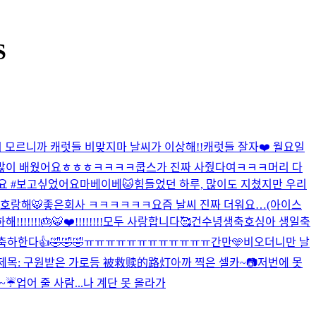
S
 모르니까 캐럿들 비맞지마 날씨가 이상해!!
캐럿들 잘자❤️ 월요일
 많이 배웠어요ㅎㅎㅎ
ㅋㅋㅋㅋ쿱스가 진짜 사줬다여ㅋㅋㅋ
머리 다
에요 #보고싶었어요마베이베
🐱
힘들었던 하루, 많이도 지쳤지만 우리
호랑해🐯
좋은회사 ㅋㅋㅋㅋㅋㅋ
요즘 날씨 진짜 더워요…(아이스
!!!!🎂🐯❤️!!!!!!!!
모두 사랑합니다🥰
건수녕생축
호싱아 생일축
하한다👍🤣🤣🤣
ㅠㅠㅠㅠㅠㅠㅠㅠㅠㅠㅠㅠ
간만🩵
비오더니만 날
제목: 구원받은 가로등 被救赎的路灯
아까 찍은 셀카~📷
저번에 못
~☔️
업어 줄 사람...나 계단 못 올라가