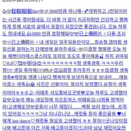
🥳🩷3️⃣0️⃣0️⃣0️⃣day🩵🎉
3000만큼 하니해~💕
데뷔하고 3천일이라
는 시간을 겪어왔네요. 더 바랄 거 없이 지금처럼만 건강하고 행복
하게 함께 서로의 삶에서 응원이 되었으면 좋겠습니다. 오늘 하루
도 힘내세요.👍
3000 만큼 호랑해🐯🩷🩵
已上傳照片。
다들 조심
🩵
♾️
已上傳照片。
내 생일은 일주일동안이닷....
최승철.
쿱따뚭 생
일선물 원하는거 단체방에 올려주세요~🫶🏻
쿱형 햎벌맨 오늘 하
늘 예쁘더라
에스쿱스따또 또따또 또도또 좋아해용🍒 히히 귀여워
🤍8.8🤍🥰🫶😻😘😍
ㅋㅋㅋㅋㅋㅋㅋㅋ형 생축생축 ㅋㅋㅋ
우리
형!!!! 생일 축하해!!!!!🎂🎉👏😆
쿱형 추카추카 ㅎㅎㅎ😍
쿱형 생축
생축♥️
캐럿들 땡큥 나보다 행복하게 보냉
카톡으로 보내라......얘들
아
쿱스 생축👍😁 사진은 선물이야. 열심히 보정했다.
승철이 생축
이야아ㅎㅎ
수고~
저메추 샤오롱바오
굿밤🤎
오늘 하루도 고생했어
요🩵
오늘의 메뉴 냉모밀에 치즈돈까스 어때유🤔 너희들 밥먹어
라!
고생해또잉🩵
운동이 너무 재밌다........
벽화 보러 왔는데...트럭
이 있어섴ㅋㅋㅋㅋ그냥 지나갑니닷...
캐럿들 잘자 좋은꿈꿔 🖤
너
에게 last dance🤍
캐럿들 월요일 고생했어 ㅎㅎ 잘자!!!굿나잇
미쳤
나봐 배고픈데 이건 가짜 배고픔이겠지?
드라마 남남 재밌어요🥹