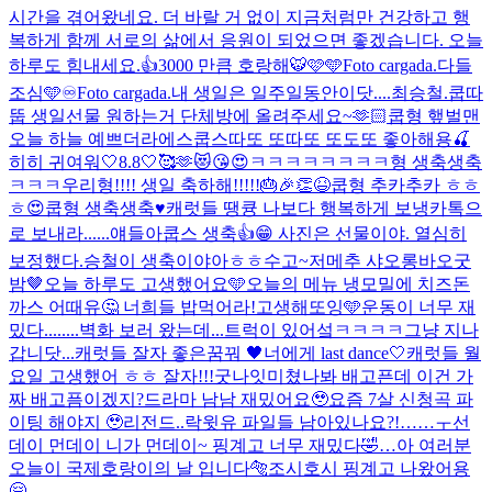
시간을 겪어왔네요. 더 바랄 거 없이 지금처럼만 건강하고 행
복하게 함께 서로의 삶에서 응원이 되었으면 좋겠습니다. 오늘
하루도 힘내세요.👍
3000 만큼 호랑해🐯🩷🩵
Foto cargada.
다들
조심🩵
♾️
Foto cargada.
내 생일은 일주일동안이닷....
최승철.
쿱따
뚭 생일선물 원하는거 단체방에 올려주세요~🫶🏻
쿱형 햎벌맨
오늘 하늘 예쁘더라
에스쿱스따또 또따또 또도또 좋아해용🍒
히히 귀여워
🤍8.8🤍🥰🫶😻😘😍
ㅋㅋㅋㅋㅋㅋㅋㅋ형 생축생축
ㅋㅋㅋ
우리형!!!! 생일 축하해!!!!!🎂🎉👏😆
쿱형 추카추카 ㅎㅎ
ㅎ😍
쿱형 생축생축♥️
캐럿들 땡큥 나보다 행복하게 보냉
카톡으
로 보내라......얘들아
쿱스 생축👍😁 사진은 선물이야. 열심히
보정했다.
승철이 생축이야아ㅎㅎ
수고~
저메추 샤오롱바오
굿
밤🤎
오늘 하루도 고생했어요🩵
오늘의 메뉴 냉모밀에 치즈돈
까스 어때유🤔 너희들 밥먹어라!
고생해또잉🩵
운동이 너무 재
밌다........
벽화 보러 왔는데...트럭이 있어섴ㅋㅋㅋㅋ그냥 지나
갑니닷...
캐럿들 잘자 좋은꿈꿔 🖤
너에게 last dance🤍
캐럿들 월
요일 고생했어 ㅎㅎ 잘자!!!굿나잇
미쳤나봐 배고픈데 이건 가
짜 배고픔이겠지?
드라마 남남 재밌어요🥹
요즘 7살 신청곡 파
이팅 해야지 🥹
리전드..락윗유 파일들 남아있나요?!……ㅜ
선
데이 먼데이 니가 먼데이~ 핑계고 너무 재밌다🤣
…
아 여러분
오늘이 국제호랑이의 날 입니다🐅
조시호시 핑계고 나왔어용
🤗