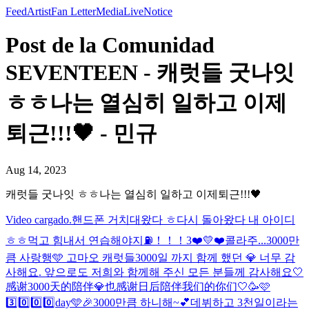
Feed
Artist
Fan Letter
Media
Live
Notice
Post de la Comunidad
SEVENTEEN - 캐럿들 굿나잇
ㅎㅎ나는 열심히 일하고 이제
퇴근!!!🖤 - 민규
Aug 14, 2023
캐럿들 굿나잇 ㅎㅎ나는 열심히 일하고 이제퇴근!!!🖤
Video cargado.
핸드폰 거치대왔다 ㅎ
다시 돌아왔다 내 아이디
ㅎㅎ
먹고 힘내서 연습해야지⛽️！！！
3❤️💛❤️
콜라주...
3000만
큼 사랑행🩵 고마오 캐럿들
3000일 까지 함께 했던 💎 너무 감
사해요. 앞으로도 저희와 함께해 주신 모든 분들께 감사해요🤍
感谢3000天的陪伴💎也感谢日后陪伴我们的你们🤍
🥳🩷
3️⃣0️⃣0️⃣0️⃣day🩵🎉
3000만큼 하니해~💕
데뷔하고 3천일이라는