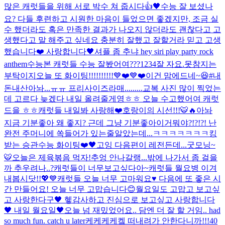
많은 캐럿들을 위해 서로 박수 쳐 줍시다👍🖤
수능 잘 보셨나
요? 다들 후련하고 시원한 마음이 들었으면 좋겠지만, 조금 실
수 했더라도 혹은 만족한 결과가 나오지 않더라도 괜찮다고 고
생했다고 말 해주고 싶네요 충분히 잘했고 잘할거라 믿고 고생
했습니다❤️ 사랑합니다🖤
셔플 좀 추냐 hey siri play party rock
anthem
수능본 캐럿들 수능 잘봤어여???
1234
잘 자요.
못참지는
부탁이지
오늘 또 화이팅!!!!!!!!!!💙❤️💙❤️
이건 맘에드네~😆#내
돈내산
아놔...ㅠㅠ 프리사이즈라매.........
교복 사진 많이 찍었는
데 고르다 늦겠다 내일 올려줄게영ㅎㅎ 오늘 수고했어여 캐럿
드을 ㅎㅎ
캐럿들 내일봐 사랑해❤️
호랑이의 시선!!!🐯🔥
아놔
지금 기분좋아 왜 좋지? 근데 그냥 기분좋아
이거뭐야?!?!?! 난
완전 주머니에 쏙들어가 있는줄알았는데...ㅋㅋㅋㅋㅋㅋㅋ
킹
받는 승관
수능 화이팅❤️🖤
고잉 다음편이 레전든데...
굿모닝~
🐯
오늘은 제육볶음 먹자!
추엉 안나갈랭...
밖에 나가서 좀 걸을
까 추우려나..?
캐럿들이 너무보고싶다아~
캐럿들 월요병 이겨
내봅시닷!!💖💙
캐럿들 오늘 너무 고마워요♥️ 다음에 또 좋은 시
간 만들어요! 오늘 너무 고맙습니다😊
월요일도 고맙고 보고싶
고 사랑한다구🖤 헿
감사하고 진심으로 보고싶고 사랑합니다
🖤 내일 월요일🖤
오늘 넘 재밌었어요.. 담엔 더 잘 할 거임.. had
so much fun. catch u later
케케케케켘 떠내려가 안한다니까!!!
40