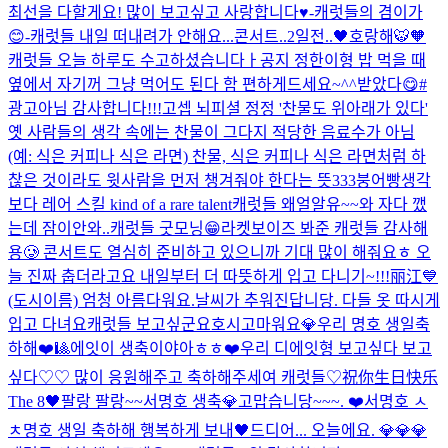
최선을 다할게요! 많이 보고싶고 사랑합니다♥️-캐럿들의 겸이가
😊-
캐럿들 내일 떠내려가 안해요...
콘서트..2일전..🖤
호랑해🐯🧡
캐럿들 오늘 하루도 수고하셨습니다ㅏ
공지 정한이형 밥 먹을 때
옆에서 자기꺼 그냥 먹어도 된다 함 편하게드세요~^^
받았다😋#
광고아님 감사합니다!!!
고셉 뇌피셜 정정 '찬물도 위아래가 있다'
옛 사람들의 생각 속에는 찬물이 그다지 적당한 음료수가 아님
(예: 식은 커피나 식은 라면) 찬물, 식은 커피나 식은 라면처럼 하
찮은 것이라도 윗사람을 먼저 챙겨줘야 한다는 뜻
333
붕어빵
생각
보다 레어 스킬 kind of a rare talent
캐럿들 왜얼알유~~
와 자다 깼
는데 잠이안와..
캐럿들 굿모닝😁
라켓보이즈 봐준 캐럿들 감사해
용🥲 콘서트도 열심히 준비하고 있으니까 기대 많이 해줘요ㅎ 오
늘 진짜 춥더라고요 내일부터 더 따뜻하게 입고 다니기~!!!
丽江💙
(도시이름) 엄청 아름다워요.
날씨가 추워진답니당. 다들 옷 따시게
입고 다녀요
캐럿들 보고싶군요
호시
고마워요💎
우리 명호 생일축
하해❤️🎱
에잇이 생축이야아ㅎㅎ❤️
우리 디에잇형 보고싶다 보고
싶다♡♡ 많이 응원해주고 축하해주세여 캐럿들♡
祝你生日快乐
The 8🖤
팔랑 팔랑~~
서명호 생축
💎고맙습니당~~~. ❤️
서명호 ㅅ
ㅊ
명호 생일 축하해 행복하게 보내🖤
드디어... 오늘에요. 💎💎💎