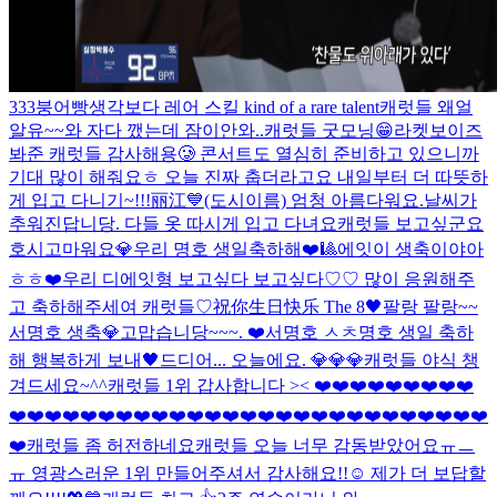
333
붕어빵
생각보다 레어 스킬 kind of a rare talent
캐럿들 왜얼
알유~~
와 자다 깼는데 잠이안와..
캐럿들 굿모닝😁
라켓보이즈
봐준 캐럿들 감사해용🥲 콘서트도 열심히 준비하고 있으니까
기대 많이 해줘요ㅎ 오늘 진짜 춥더라고요 내일부터 더 따뜻하
게 입고 다니기~!!!
丽江💙(도시이름) 엄청 아름다워요.
날씨가
추워진답니당. 다들 옷 따시게 입고 다녀요
캐럿들 보고싶군요
호시
고마워요💎
우리 명호 생일축하해❤️🎱
에잇이 생축이야아
ㅎㅎ❤️
우리 디에잇형 보고싶다 보고싶다♡♡ 많이 응원해주
고 축하해주세여 캐럿들♡
祝你生日快乐 The 8🖤
팔랑 팔랑~~
서명호 생축
💎고맙습니당~~~. ❤️
서명호 ㅅㅊ
명호 생일 축하
해 행복하게 보내🖤
드디어... 오늘에요. 💎💎💎
캐럿들 야식 챙
겨드세요~^^
캐럿들 1위 갑사합니다 >< ❤️❤️❤️❤️❤️❤️❤️❤️❤️
❤️❤️❤️❤️❤️❤️❤️❤️❤️❤️❤️❤️❤️❤️❤️❤️❤️❤️❤️❤️❤️❤️❤️❤️❤️❤️❤️
❤️
캐럿들 좀 허전하네요
캐럿들 오늘 너무 감동받았어요ㅠㅡ
ㅠ 영광스러운 1위 만들어주셔서 감사해요!!☺️ 제가 더 보답할