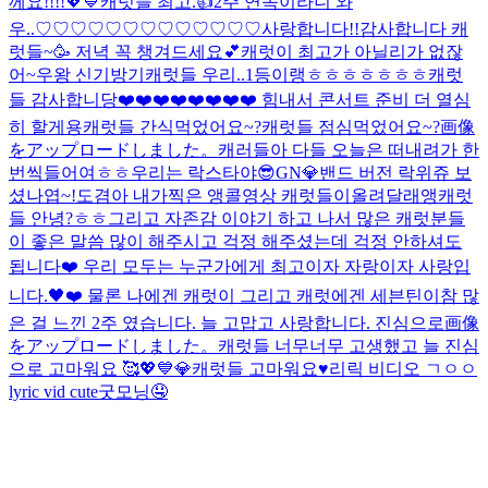
께요!!!!💖💙
캐럿들 최고.👍
2주 연속이라니 와
우..♡♡♡♡♡♡♡♡♡♡♡♡♡사랑합니다!!
감사합니다 캐
럿들~🥳 저녁 꼭 챙겨드세요💕
캐럿이 최고가 아닐리가 없잖
어~
우왕 신기방기
캐럿들 우리..1등이랭ㅎㅎㅎㅎㅎㅎㅎ
캐럿
들 감사합니당❤️❤️❤️❤️❤️❤️❤️❤️ 힘내서 콘서트 준비 더 열심
히 할게용
캐럿들 간식먹었어요~?
캐럿들 점심먹었어요~?
画像
をアップロードしました。
캐러들아 다들 오늘은 떠내려가 한
번씩들어여ㅎㅎ
우리는 락스타야😎
GN💎
밴드 버전 락위쥬 보
셨나엽~!
도겸아 내가찍은 앵콜영상 캐럿들이올려달래앵
캐럿
들 안녕?ㅎㅎ
그리고 자존감 이야기 하고 나서 많은 캐럿분들
이 좋은 말씀 많이 해주시고 걱정 해주셨는데 걱정 안하셔도
됩니다❤️ 우리 모두는 누군가에게 최고이자 자랑이자 사랑입
니다.🖤❤️ 물론 나에겐 캐럿이 그리고 캐럿에겐 세븐틴이
참 많
은 걸 느낀 2주 였습니다. 늘 고맙고 사랑합니다. 진심으로
画像
をアップロードしました。
캐럿들 너무너무 고생했고 늘 진심
으로 고마워요 🥰💖💙💎
캐럿들 고마워요♥️
리릭 비디오 ㄱㅇㅇ
lyric vid cute
굿모닝🤤