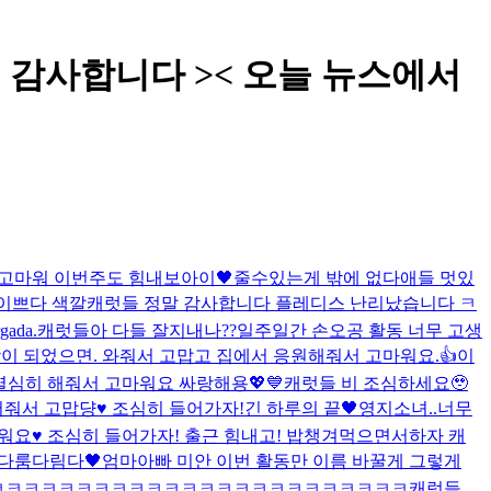
1위 너무 감사합니다 >< 오늘 뉴스에서
 고마워 이번주도 힘내보아이🖤
줄수있는게 밖에 없다
애들 멋있
와 이쁘다 색깔
캐럿들 정말 감사합니다 플레디스 난리났습니다 ㅋ
rgada.
캐럿들아 다들 잘지내나??
일주일간 손오공 활동 너무 고생
이 되었으면. 와줘서 고맙고 집에서 응원해줘서 고마워요.👍
이
열심히 해줘서 고마워요 싸랑해용💖💙
캐럿들 비 조심하세요🥹
어줘서 고맙댱♥️ 조심히 들어가자!
긴 하루의 끝🖤
영지소녀..너무
워요♥️ 조심히 들어가자! 출근 힘내고! 밥챙겨먹으면서하자 캐
다룸다림다🖤
엄마아빠 미안 이번 활동만 이름 바꿀게 그렇게
ㅋㅋㅋㅋㅋㅋㅋㅋㅋㅋㅋㅋㅋㅋㅋㅋㅋㅋㅋㅋㅋㅋㅋㅋㅋㅋㅋㅋ
캐럿들