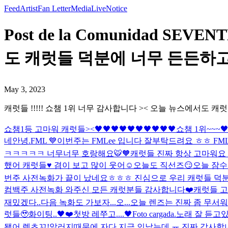
Feed
Artist
Fan Letter
Media
Live
Notice
Post de la Comunidad S
도 캐럿들 덕분에 너무 든든하고 뿌
May 3, 2023
캐럿들 !!!!! 쇼챔 1위 너무 감사합니다 >< 오늘 뉴스에서도 캐
쇼챔1등 고마워 캐럿들><🖤🖤🖤🖤🖤🖤🖤🖤🖤🖤
쇼챔 1위~~~
네
안녕.
FML 💙
이번주는 FMLee 입니다 잘부탁드려요 ㅎㅎ FMLee 
ㅋㅋㅋㅋㅋ 너무너무 호랑해요🐯🧡
캐럿들 진짜 항상 고마워요 
했어 캐럿들♥️ 겸이 보고 많이 웃어☺️
오늘도 직선즈😏
오늘 잠수
번주 사전녹화가 끝이 났네요ㅎㅎㅎ 진심으로 우리 캐럿들 덕분에
컴백주 사전녹화 와주신 모든 캐럿분들 감사합니다❤️
캐럿들 고
재밌겠다..
다음 녹화도 가보자...
오...오늘 렌즈는 진짜 좀 무서
럿들🥹
화이팅..🖤❤️
첫방 레쭈고....🖤
Foto cargada.
노래 잘 듣고
됐어 렛츠꼬!
알러지때문에 자다 지금 인났는데 ㅠ 진짜 감사합