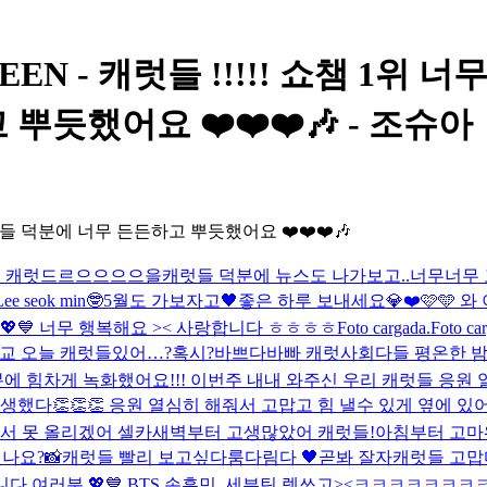
EVENTEEN - 캐럿들 !!!!! 쇼챔 
듯했어요 ❤️❤️❤️🎶 - 조슈아
럿들 덕분에 너무 든든하고 뿌듯했어요 ❤️❤️❤️🎶
🖤 캐럿드르으으으으을
캐럿들 덕분에 뉴스도 나가보고..너무너무
seok min🤓
5월도 가보자고🖤
좋은 하루 보내세요💎❤️
🩷🩵 
💖💙 너무 행복해요 >< 사랑합니다 ㅎㅎㅎㅎ
Foto cargada.
Foto ca
교 오늘 캐럿들있어…?혹시?
바쁘다바빠 캐럿사회
다들 평온한 밤
 힘차게 녹화했어요!!! 이번주 내내 와주신 우리 캐럿들 응원 
생했다👏👏👏 응원 열심히 해줘서 고맙고 힘 낼수 있게 옆에 있
워서 못 올리겠어 셀카
새벽부터 고생많았어 캐럿들!
아침부터 고마
있나요?
📸
캐럿들 빨리 보고싶다룸다림다 🖤곧봐 잘자
캐럿들 고맙
니다 여러분 💖💙 BTS,손흥민, 세븐틴 렛쓰고><ㅋㅋㅋ