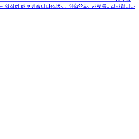
도 열심히 해보겠습니다!
실차...1위👍💛
와.. 캐럿들.. 감사합니다