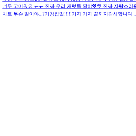
너무 고미워요 ㅠㅠ 진짜 우리 캐럿들 짱!!!💖💙 진짜 자랑스
차트 무슨 일이야...?
기강잡앜!!!!!가자 가자 끝까지
감사합니다.....