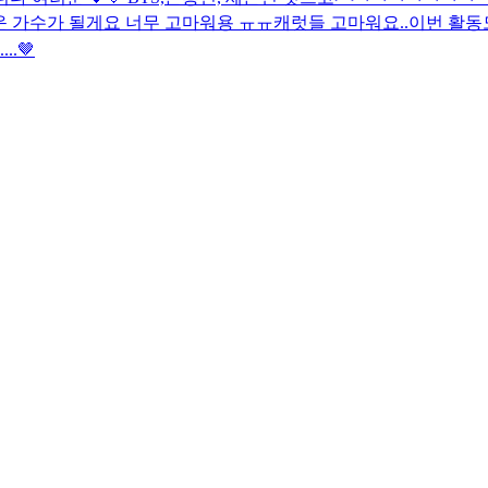
러운 가수가 될게요 너무 고마워용 ㅠㅠ
캐럿들 고마워요..이번 활동
..🤎