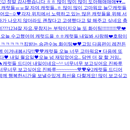
 정말 감사했습니다 ㅎㅎ 많이 많이 많이 도아해애애애♥️♥...
 캐럿들ㅠㅠ
잘 자여 캐럿들..ㅎ 많이 많이 고마워요 늘🤍
캐럿들
어요~☺️
🖤
각자 위치에서 노력하고 있는 많은 캐럿들을 위해 서
결과가 나오지 않더라도 괜찮다고 고생했다고 말 해주고 싶네요 충
???
1234
잘 자요.
못참지는 부탁이지
오늘 또 화이팅!!!!!!!!!!💙❤️
 오늘 수고했어여 캐럿드을 ㅎㅎ
캐럿들 내일봐 사랑해❤️
호랑이
ㅋㅋㅋㅋㅋㅋㅋ
킹받는 승관
수능 화이팅❤️🖤
고잉 다음편이 레전든
 이겨내봅시닷!!💖💙
캐럿들 오늘 너무 고마워요♥️ 다음에 또
🖤 내일 월요일🖤
오늘 넘 재밌었어요.. 담엔 더 잘 할 거임..

캐럿들 드디어 내일이네요~^^ 너무너무 보고싶어요 진짜루
무너무 보고싶어요 진짜루~~~~~~~~💙💖💎2
캐럿들 드디어
 함께 행복한시간을 보낼수있게 최선을 다할게요! 많이 보고싶고