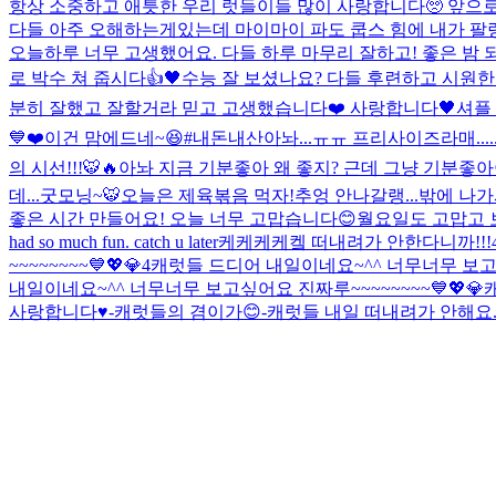
항상 소중하고 애틋한 우리 럿들이들 많이 사랑합니다🥺 앞으로 
다들 아주 오해하는게있는데 마이마이 파도 쿱스 힘에 내가
오늘하루 너무 고생했어요. 다들 하루 마무리 잘하고! 좋은 밤 되
로 박수 쳐 줍시다👍🖤
수능 잘 보셨나요? 다들 후련하고 시원한
분히 잘했고 잘할거라 믿고 고생했습니다❤️ 사랑합니다🖤
셔플 좀
💙❤️
이건 맘에드네~😆#내돈내산
아놔...ㅠㅠ 프리사이즈라매.......
의 시선!!!🐯🔥
아놔 지금 기분좋아 왜 좋지? 근데 그냥 기분좋아
데...
굿모닝~🐯
오늘은 제육볶음 먹자!
추엉 안나갈랭...
밖에 나가
좋은 시간 만들어요! 오늘 너무 고맙습니다😊
월요일도 고맙고 
had so much fun. catch u later
케케케케켘 떠내려가 안한다니까!!!
~~~~~~~~💙💖💎4
캐럿들 드디어 내일이네요~^^ 너무너무 보고싶어
내일이네요~^^ 너무너무 보고싶어요 진짜루~~~~~~~~💙💖💎
사랑합니다♥️-캐럿들의 겸이가😊-
캐럿들 내일 떠내려가 안해요..