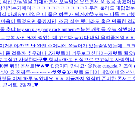
직접 만날일을 기대하면서 오늘밤은 웃으면서 푹 잤음 좋겠어요🙂
 팔랑거리는거에여ㅋㅋㅋㅋㅋㅋㅋㅋㅋㅋㅋ
아무리 불러도 대답없눈
길 바래요♥️ 내일은 더 좋은 하루가 될거야😊
오늘도 다들 수고했
 마음이 들었으면 좋겠지만, 조금 실수 했더라도 혹은 만족한 
 추냐 hey siri play party rock anthem
수능본 캐럿들 수능 잘봤어여
..
교복 사진 많이 찍었는데 고르다 늦겠다 내일 올려줄게영ㅎㅎ
이거뭐야?!?!?! 난 완전 주머니에 쏙들어가 있는줄알았는데...
서 좀 걸을까 추우려나..?
캐럿들이 너무보고싶다아~
캐럿들 월요병
보고싶고 사랑한다구🖤 헿
감사하고 진심으로 보고싶고 사랑합니다
40분 뒤!!! 콘서트!❤🔥🖤💪
좀이따 만나요~😌
Foto cargada.
가즈아
요 진짜루~~~~~~~~💙💖💎3
캐럿들 드디어 내일이네요~^^ 너
캐럿들 이제 하루 남았네요 ㅎㅎ 지금까지 열심히 준비한 콘서트
.
콘서트..2일전..🖤