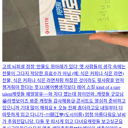
고셉 뇌피셜 정정 '찬물도 위아래가 있다' 옛 사람들의 생각 속에는
찬물이 그다지 적당한 음료수가 아님 (예: 식은 커피나 식은 라면)
찬물, 식은 커피나 식은 라면처럼 하찮은 것이라도 윗사람을 먼저
챙겨줘야 한다는 뜻
333
붕어빵
생각보다 레어 스킬 kind of a rare
talent
캐럿들 왜얼알유~~
와 자다 깼는데 잠이안와..
캐럿들 굿모닝
😁
라켓보이즈 봐준 캐럿들 감사해용🥲 콘서트도 열심히 준비하고
있으니까 기대 많이 해줘요ㅎ 오늘 진짜 춥더라고요 내일부터 더
따뜻하게 입고 다니기~!!!
丽江💙(도시이름) 엄청 아름다워요.
날씨
가 추워진답니당. 다들 옷 따시게 입고 다녀요
캐럿들 보고싶군요