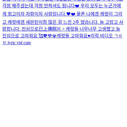
걱정 해주셨는데 걱정 안하셔도 됩니다❤️ 우리 모두는 누군가에
게 최고이자 자랑이자 사랑입니다.🖤❤️ 물론 나에겐 캐럿이 그리
고 캐럿에겐 세븐틴이
참 많은 걸 느낀 2주 였습니다. 늘 고맙고 사
랑합니다. 진심으로
已上傳照片。
캐럿들 너무너무 고생했고 늘
진심으로 고마워요 🥰💖💙💎
캐럿들 고마워요♥️
리릭 비디오 ㄱㅇ
ㅇ lyric vid cute