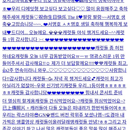
호시
고마워요💎
우리 명호 생일축하해❤️🎱
에잇이 생축이야아ㅎ
ㅎ❤️
우리 디에잇형 보고싶다 보고싶다♡♡ 많이 응원해주고 축하
해주세여 캐럿들♡
祝你生日快乐 The 8🖤
팔랑 팔랑~~
서명호 생
축
💎고맙습니당~~~. ❤️
서명호 ㅅㅊ
명호 생일 축하해 행복하게 보
내🖤
드디어... 오늘에요. 💎💎💎
캐럿들 야식 챙겨드세요~^^
캐럿
들 1위 갑사합니다 >< ❤️❤️❤️❤️❤️❤️❤️❤️❤️❤️❤️❤️❤️❤️❤️❤️❤️
❤️❤️❤️❤️❤️❤️❤️❤️❤️❤️❤️❤️❤️❤️❤️❤️❤️❤️❤️❤️
캐럿들 좀 허전
하네요
캐럿들 오늘 너무 감동받았어요ㅠㅡㅠ 영광스러운 1위 만
들어주셔서 감사해요!!☺️ 제가 더 보답할께요!!!!💖💙
캐럿들 최고.
👍
2주 연속이라니 와우..♡♡♡♡♡♡♡♡♡♡♡♡♡사랑합니
다!!
감사합니다 캐럿들~🥳 저녁 꼭 챙겨드세요💕
캐럿이 최고가
아닐리가 없잖어~
우왕 신기방기
캐럿들 우리..1등이랭ㅎㅎㅎㅎㅎ
ㅎㅎ
캐럿들 감사합니당❤️❤️❤️❤️❤️❤️❤️❤️ 힘내서 콘서트 준비
더 열심히 할게용
캐럿들 간식먹었어요~?
캐럿들 점심먹었어요~?
已上傳照片。
캐러들아 다들 오늘은 떠내려가 한번씩들어여ㅎㅎ
우리는 락스타야😎
GN💎
밴드 버전 락위쥬 보셨나엽~!
도겸아 내
가찍은 앵콜영상 캐럿들이올려달래앵
캐럿들 안녕?ㅎㅎ
그리고 자
존감 이야기 하고 나서 많은 캐럿분들이 좋은 말씀 많이 해주시고