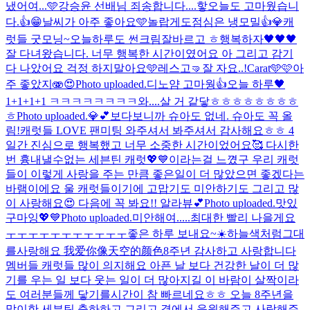
냈어여...🩵
강승윤 선배님 죄송합니다....핳
오늘도 고마웠습니
다.👍😁
날씨가 아주 좋아요🩵
놀랍게도
점심은 냉모밀👍💎
캐
럿들 굿모닝~오늘하루도 썬크림잘바르고 ㅎ행복하자🖤🖤🖤
잘 다녀왔습니다. 너무 행복한 시간이였어요 아 그리고 감기
다 나았어요 걱정 하지말아요🩵
레스고🤜
잘 자요..!
Carat🩵🩷
아
주 좋았지🫨
😍
Photo uploaded.
디노얌 고마웡👍
오늘 하루🖤
1+1+1+1 ㅋㅋㅋㅋㅋㅋㅋㅋ
와....살 거 같닿ㅎㅎㅎㅎㅎㅎㅎㅎ
ㅎ
Photo uploaded.
💎💕
보다보니까 슈아도 없네. 슈아도 꼭 올
림!
캐럿들 LOVE 팬미팅 와주셔서 봐주셔서 감사해요ㅎㅎ 4
일간 진심으로 행복했고 너무 소중한 시간이었어요🥰 다시한
번 흉내낼수없는 세븐틴 캐럿💖💙이라는걸 느꼈구 우리 캐럿
들이 이렇게 사랑을 주는 만큼 좋은일이 더 많았으면 좋겠다는
바램이에요 울 캐럿들이기에 고맙기도 미안하기도 그리고 많
이 사랑해요😍 다음에 꼭 봐요!! 알라뷰💕
Photo uploaded.
맛있
구마잉💖💙
Photo uploaded.
미안해여.....최대한 빨리 나을게요
ㅜㅜㅜㅜㅜㅜㅜㅜㅜㅜㅜ
좋은 하루 보내요~☀️
하늘색처럼그대
를사랑해요 我爱你像天空的颜色
8주년 감사하고 사랑합니다
멤버들 캐럿들 많이 의지해요 아픈 날 보다 건강한 날이 더 많
기를 우는 일 보다 웃는 일이 더 많아지길 이 바람이 살짝이라
도 여러분들께 닿기를
시간이 참 빠르네요ㅎㅎ 오늘 8주년을
맞이한 세븐틴 축하하고 그리고 곁에서 응원해주고 사랑해주