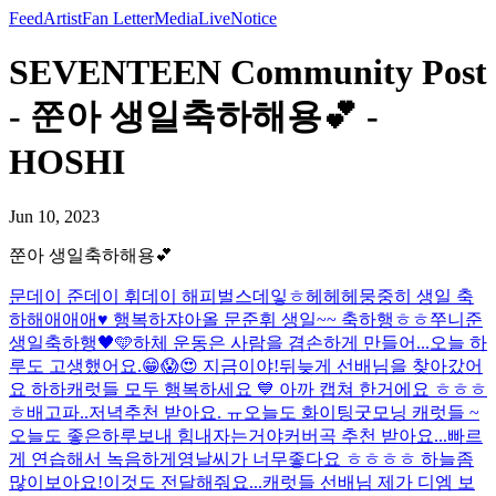
Feed
Artist
Fan Letter
Media
Live
Notice
SEVENTEEN Community Post
- 쭌아 생일축하해용💕 -
HOSHI
Jun 10, 2023
쭌아 생일축하해용💕
문데이 준데이 휘데이 해피벌스데잏ㅎ헤헤헤
뭉중히 생일 축
하해애애애♥️ 행복하쟈아
올 문준휘 생일~~ 축하행ㅎㅎ
쭈니준
생일축하행🖤🩵
하체 운동은 사람을 겸손하게 만들어...
오늘 하
루도 고생했어요.😁
😱😍 지금이야!
뒤늦게 선배님을 찾아갔어
요 하하
캐럿들 모두 행복하세요 💙 아까 캡쳐 한거에요 ㅎㅎㅎ
ㅎ
배고파..저녁추천 받아요. ㅠ
오늘도 화이팅
굿모닝 캐럿들 ~
오늘도 좋은하루보내 힘내자는거야
커버곡 추천 받아요...빠르
게 연습해서 녹음하게영
날씨가 너무좋다요 ㅎㅎㅎㅎ 하늘좀
많이보아요!
이것도 전달해줘요...캐럿들 선배님 제가 디엠 보