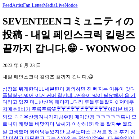
Feed
Artist
Fan Letter
Media
Live
Notice
SEVENTEENコミュニティの
投稿 - 내일 페인스크릭 킬링즈
끝까지 갑니다.😁 - WONWOO
2023 年 6 月 23 日
내일 페인스크릭 킬링즈 끝까지 갑니다.😁
심장을 뛰게한다❤️‍🔥
세븐틴이 회의하면 진 빠지는 이유
아 맞다
폴블랑코-믿어 이거 커버 할건데...연습이 많이 필요해서 음 기
다리고 있진 마...
반신욕 해야지...다리 후들후들
잘자☺️
저메추
저메추!!
비가 주륵주륵🩵
☔️☔️☔️☔️☔️☔️☔️☔️☔️☔️☔️
여러분 비가
와요 ㅎㅎ우산챙겨나가자
범주형 매미안경 ㅋㅋㅋㅋㅋ
혹시 모
르니까 캐럿들 비맞지마 날씨가 이상해!!
캐럿들 잘자❤️ 월요
일 고생했어 화이팅
늦었지만 브루노마스 콘서트 첫콘 후기 정
말 미쳤고 대단했고 그는 살아있는 전설이었습니다 볼수있어