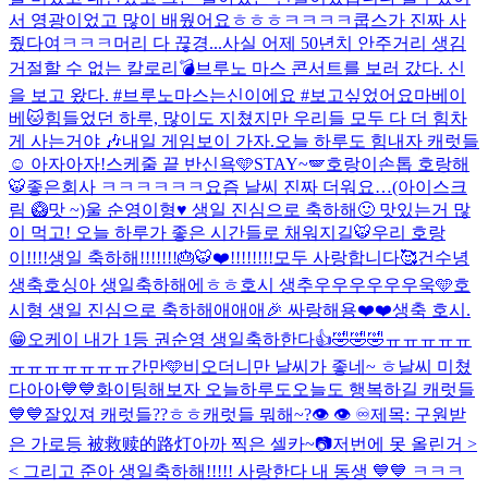
서 영광이었고 많이 배웠어요ㅎㅎㅎ
ㅋㅋㅋㅋ쿱스가 진짜 사
줬다여ㅋㅋㅋ
머리 다 끊경...
사실 어제 50년치 안주거리 생김
거절할 수 없는 칼로리💣
브루노 마스 콘서트를 보러 갔다. 신
을 보고 왔다. #브루노마스는신이에요 #보고싶었어요마베이
베
🐱
힘들었던 하루, 많이도 지쳤지만 우리들 모두 다 더 힘차
게 사는거야 🎶
내일 게임보이 가자.
오늘 하루도 힘내자 캐럿들
☺️ 아자아자!
스케줄 끝 반신욕🩵
STAY~🪽
호랑이손톱 호랑해
🐯
좋은회사 ㅋㅋㅋㅋㅋㅋ
요즘 날씨 진짜 더워요…(아이스크
림 🥝맛 ~)
울 순영이형♥️ 생일 진심으로 축하해🙂 맛있는거 많
이 먹고! 오늘 하루가 좋은 시간들로 채워지길🐯
우리 호랑
이!!!!생일 축하해!!!!!!!🎂🐯❤️!!!!!!!!
모두 사랑합니다🥰
건수녕
생축
호싱아 생일축하해에ㅎㅎ
호시 생추우우우우우우욱🩵
호
시형 생일 진심으로 축하해애애애🎉 싸랑해용❤️❤️
생축 호시.
😁
오케이 내가 1등 권순영 생일축하한다👍🤣🤣🤣
ㅠㅠㅠㅠㅠ
ㅠㅠㅠㅠㅠㅠㅠ
간만🩵
비오더니만 날씨가 좋네~ ㅎ
날씨 미쳤
다아아💙💙화이팅해보자 오늘하루도
오늘도 행복하길 캐럿들
💙💙
잘있져 캐럿들??ㅎㅎ
캐럿들 뭐해~?
👁️ 👁️ ♾️
제목: 구원받
은 가로등 被救赎的路灯
아까 찍은 셀카~📷
저번에 못 올린거 >
< 그리고 준아 생일축하해!!!!! 사랑한다 내 동생 💙💙 ㅋㅋㅋ