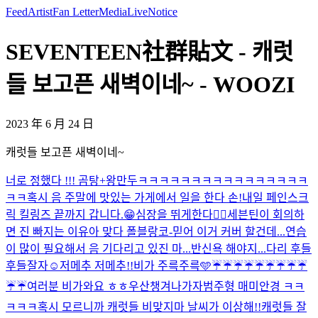
Feed
Artist
Fan Letter
Media
Live
Notice
SEVENTEEN社群貼文 - 캐럿
들 보고픈 새벽이네~ - WOOZI
2023 年 6 月 24 日
캐럿들 보고픈 새벽이네~
너로 정했다 !!! 곰탕+왕만두
ㅋㅋㅋㅋㅋㅋㅋㅋㅋㅋㅋㅋㅋㅋㅋㅋ
ㅋㅋ
혹시 음 주말에 맛있는 가게에서 일을 한다 손!
내일 페인스크
릭 킬링즈 끝까지 갑니다.😁
심장을 뛰게한다❤️‍🔥
세븐틴이 회의하
면 진 빠지는 이유
아 맞다 폴블랑코-믿어 이거 커버 할건데...연습
이 많이 필요해서 음 기다리고 있진 마...
반신욕 해야지...다리 후들
후들
잘자☺️
저메추 저메추!!
비가 주륵주륵🩵
☔️☔️☔️☔️☔️☔️☔️☔️☔️
☔️☔️
여러분 비가와요 ㅎㅎ우산챙겨나가자
범주형 매미안경 ㅋㅋ
ㅋㅋㅋ
혹시 모르니까 캐럿들 비맞지마 날씨가 이상해!!
캐럿들 잘