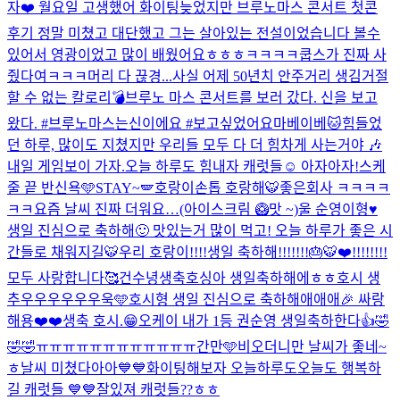
자❤️ 월요일 고생했어 화이팅
늦었지만 브루노마스 콘서트 첫콘
후기 정말 미쳤고 대단했고 그는 살아있는 전설이었습니다 볼수
있어서 영광이었고 많이 배웠어요ㅎㅎㅎ
ㅋㅋㅋㅋ쿱스가 진짜 사
줬다여ㅋㅋㅋ
머리 다 끊경...
사실 어제 50년치 안주거리 생김
거절
할 수 없는 칼로리💣
브루노 마스 콘서트를 보러 갔다. 신을 보고
왔다. #브루노마스는신이에요 #보고싶었어요마베이베
🐱
힘들었
던 하루, 많이도 지쳤지만 우리들 모두 다 더 힘차게 사는거야 🎶
내일 게임보이 가자.
오늘 하루도 힘내자 캐럿들☺️ 아자아자!
스케
줄 끝 반신욕🩵
STAY~🪽
호랑이손톱 호랑해🐯
좋은회사 ㅋㅋㅋㅋ
ㅋㅋ
요즘 날씨 진짜 더워요…(아이스크림 🥝맛 ~)
울 순영이형♥️
생일 진심으로 축하해🙂 맛있는거 많이 먹고! 오늘 하루가 좋은 시
간들로 채워지길🐯
우리 호랑이!!!!생일 축하해!!!!!!!🎂🐯❤️!!!!!!!!
모두 사랑합니다🥰
건수녕생축
호싱아 생일축하해에ㅎㅎ
호시 생
추우우우우우우욱🩵
호시형 생일 진심으로 축하해애애애🎉 싸랑
해용❤️❤️
생축 호시.😁
오케이 내가 1등 권순영 생일축하한다👍🤣
🤣🤣
ㅠㅠㅠㅠㅠㅠㅠㅠㅠㅠㅠㅠ
간만🩵
비오더니만 날씨가 좋네~
ㅎ
날씨 미쳤다아아💙💙화이팅해보자 오늘하루도
오늘도 행복하
길 캐럿들 💙💙
잘있져 캐럿들??ㅎㅎ