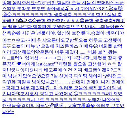
방에 올려주세요~🫶🏻
쿱형 햎벌맨 오늘 하늘 예쁘더라
에스쿱
스따또 또따또 또도또 좋아해용🍒 히히 귀여워
🤍8.8🤍🥰🫶😻
😘😍
ㅋㅋㅋㅋㅋㅋㅋㅋ형 생축생축 ㅋㅋㅋ
우리형!!!! 생일 축
하해!!!!!🎂🎉👏😆
쿱형 추카추카 ㅎㅎㅎ😍
쿱형 생축생축♥️
캐럿
들 땡큥 나보다 행복하게 보냉
카톡으로 보내라......얘들아
쿱스
생축👍😁 사진은 선물이야. 열심히 보정했다.
승철이 생축이야
아ㅎㅎ
수고~
저메추 샤오롱바오
굿밤🤎
오늘 하루도 고생했어
요🩵
오늘의 메뉴 냉모밀에 치즈돈까스 어때유🤔 너희들 밥먹
어라!
고생해또잉🩵
운동이 너무 재밌다........
벽화 보러 왔는
데...트럭이 있어섴ㅋㅋㅋㅋ그냥 지나갑니닷...
캐럿들 잘자 좋
은꿈꿔 🖤
너에게 last dance🤍
캐럿들 월요일 고생했어 ㅎㅎ 잘
자!!!굿나잇
미쳤나봐 배고픈데 이건 가짜 배고픔이겠지?
드라
마 남남 재밌어요🥹
요즘 7살 신청곡 파이팅 해야지 🥹
리전드..
락윗유 파일들 남아있나요?!……ㅜ
선데이 먼데이 니가 먼데이
~ 핑계고 너무 재밌다🤣
…
아 여러분 오늘이 국제호랑이의 날
입니다🐅
조시호시 핑계고 나왔어용 🤗
ㅋㅋㅋㅋㅋㅋ4화 재밌
넹 ㅋㅋㅋㅋㅋ
시브로 ㅋㅋㅋㅋㅋㅋㅋㅋㅋ 노래가 나왔어요
캐럿들😂
겸이의 하루🤍
🫣哎呀，大家在看嘛💎 여러분 보고있
나요~