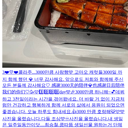
3❤️💛❤️
콜라주...
3000만큼 사랑행🩵 고마오 캐럿들
3000일 까
지 함께 했던 💎 너무 감사해요. 앞으로도 저희와 함께해 주신
모든 분들께 감사해요🤍 感谢3000天的陪伴💎也感谢日后陪伴
我们的你们🤍
🥳🩷3️⃣0️⃣0️⃣0️⃣day🩵🎉
3000만큼 하니해~💕
데뷔
하고 3천일이라는 시간을 겪어왔네요. 더 바랄 거 없이 지금처
럼만 건강하고 행복하게 함께 서로의 삶에서 응원이 되었으면
좋겠습니다. 오늘 하루도 힘내세요.👍
3000 만큼 호랑해🐯🩷🩵
사진을 올렸습니다.
다들 조심🩵
♾️
사진을 올렸습니다.
내 생일
은 일주일동안이닷....
최승철.
쿱따뚭 생일선물 원하는거 단체