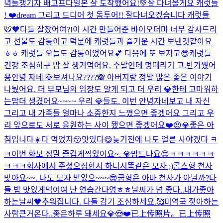
녁들챙기자 배고프다
일본 잘 도착했어요!💚
잘 다녀올게요 캐럿들
! ❤️
dream 그리고 드디어 첫 돔투어!! 잘다녀오겠습니다 캐럿들
🐯🧡
다들 잘잤어여?!
이 시간 만들어준 바이오더마 너무 감사드리
고 선물도 감동이고 덕분에 캐럿들과 즐거운 시간 보낸것같아요
ㅎㅎ 캐럿들 오늘도 감동이었어요💕 다음에 또 보자고😎
캐럿들
건강 조심하구 밥 잘 챙겨먹어요. 주말인데 멍때리기 고.
반가웠어
용
안녕 자네 💎보셔나요????🙈 아버지랑 정말 많은 좋은 이야기
나눴어요. 더 부모님의 입장도 알게 되고 더 우리 💎한테 고마워하
는맘더 생겼어요~~~~ 우리 💎들도. 이번 안녕자네보고 내 자신
그리고 내 가족들 얼마나 소중한지 느꼈으면 좋겠어요 그리고 우
리 앞으로도 서로 응원하는 사이 됐으면 좋겠어요❤️😍💎
좋은 아
침입니다☀️
다 먹었지😚
맛있다😋
늦기전에 나도 얼른 사야겠다 ㅋ
ㅋ
이번 화보 정말 즐겁게찍었어요~. 💎맘드나요😍
ㅋㅋㅋㅋㅋㅋ
ㅋㅋㅋ회사에서 주셨으
정한시 하니시
똑같은 모자 ;)
콥스형 천사
맞아요~~. 나도 모자 받았으~~~😎
쿱형은 아마 천사가 아닐까?
다
들 밥 맛있게먹어여 난 연습간다영ㅎㅎ
날씨가 넘 좋다..내가좋아
하는날씨🖤
추워집니다. 다들 감기 조심하세요.🥰
미역국 젛아하는
사람
큰거온다..
좋은하루 돼세요💎😍❤️
已上传照片。
已上传照