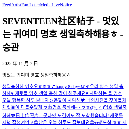
Feed
Artist
Fan Letter
Media
Live
Notice
SEVENTEEN社区帖子 - 멋있
는 귀여미 명호 생일축하해용ㅎ -
승관
2022 年 11 月 7 日
멋있는 귀여미 명호 생일축하해용ㅎ
생일축하해 명호오ㅎㅎㅎ💕
happy 8 day~🎂🎉
우리 명호 생일 축
하해♥️ 캐럿들 명호 생일 축하 많이 해주세요♥️ 사랑하는 울 명호
오늘 행복한 하루 보내자☺️
용팔이 사랑해🖤 너의사진을 찾아볼게
캐럿들이 다볼수있게 ㅎ👍
명호 축하해~~ ㅎㅎς(>‿<.)
명호 생일축
하해💙
已上传照片。
굿나잇!
도겸이도 잘 도착했습니다! 캐럿들
저녁 잘챙겨먹고😋남은 오늘 하루도 잘보내요😊
👀
✌️
도착 ㅎㅎ 저