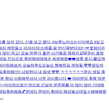
를 보러 갔다. 신을 보고 왔다. #브루노마스는신이에요 #보고
내자 캐럿들☺️ 아자아자!
스케줄 끝 반신욕🩵
STAY~🪽
호랑이손
거 많이 먹고! 오늘 하루가 좋은 시간들로 채워지길🐯
우리 호랑
생일 진심으로 축하해애애애🎉 싸랑해용❤️❤️
생축 호시.😁
오케
화이팅해보자 오늘하루도
오늘도 행복하길 캐럿들 💙💙
잘있져
축하해!!!!! 사랑한다 내 동생 💙💙 ㅋㅋㅋㅋㅋㅋ
준이 생일 축
 여러분 항상 사랑해주셔서 너무 감사합니다 ❤️ 여러분의 축복 덕분
) 마지막으로!!! 앞으로 27살의 문준휘를 더 많이 많이 기대해
생일축하해용💕
문데이 준데이 휘데이 해피벌스데잏ㅎ헤헤헤
뭉
.