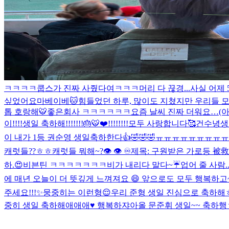
ㅋㅋㅋㅋ쿱스가 진짜 사줬다여ㅋㅋㅋ
머리 다 끊경...
사실 어제 
싶었어요마베이베
🐱
힘들었던 하루, 많이도 지쳤지만 우리들 모
톱 호랑해🐯
좋은회사 ㅋㅋㅋㅋㅋㅋ
요즘 날씨 진짜 더워요…(아이
이!!!!생일 축하해!!!!!!!🎂🐯❤️!!!!!!!!
모두 사랑합니다🥰
건수녕생
이 내가 1등 권순영 생일축하한다👍🤣🤣🤣
ㅠㅠㅠㅠㅠㅠㅠㅠㅠ
캐럿들??ㅎㅎ
캐럿들 뭐해~?
👁️ 👁️ ♾️
제목: 구원받은 가로등 被
하.😍
비븐틴 ㅋㅋㅋㅋㅋㅋㅋ
비가 내리다 말다~☔️
업어 줄 사람.
에 매년 오늘이 더 뜻깊게 느껴져요 😄 앞으로도 모두 행복하고~
주세요!!!✨
뭉중히는 이런형😌
우리 준형 생일 진심으로 축하해ㅎ
중히 생일 축하해애애애♥️ 행복하쟈아
올 문준휘 생일~~ 축하