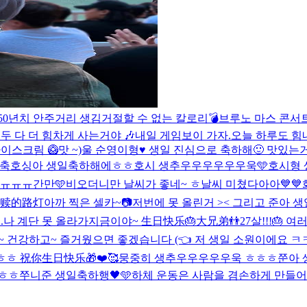
50년치 안주거리 생김
거절할 수 없는 칼로리💣
브루노 마스 콘서트
두 다 더 힘차게 사는거야 🎶
내일 게임보이 가자.
오늘 하루도 힘
스크림 🥝맛 ~)
울 순영이형♥️ 생일 진심으로 축하해🙂 맛있는
축
호싱아 생일축하해에ㅎㅎ
호시 생추우우우우우우욱🩵
호시형 
ㅠㅠㅠ
간만🩵
비오더니만 날씨가 좋네~ ㅎ
날씨 미쳤다아아💙
救赎的路灯
아까 찍은 셀카~📷
저번에 못 올린거 >< 그리고 준아 생일
..나 계단 못 올라가
지금이야~ 生日快乐🎂大兄弟👬
27살!!!🎂
 건강하고~ 즐거웠으면 좋겠습니다 (👈 저 생일 소원이에요 ㅋㅋ
ㅎ 祝你生日快乐🎁❤️🥰
뭉중히 생추우우우우우욱 ㅎㅎㅎ
쭌아 
행ㅎㅎ
쭈니준 생일축하행🖤🩵
하체 운동은 사람을 겸손하게 만들어..