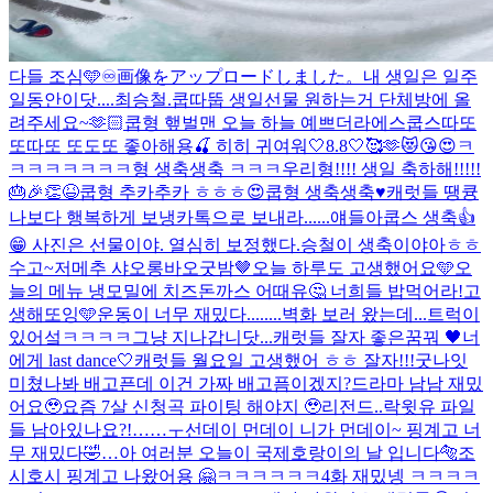
다들 조심🩵
♾️
画像をアップロードしました。
내 생일은 일주
일동안이닷....
최승철.
쿱따뚭 생일선물 원하는거 단체방에 올
려주세요~🫶🏻
쿱형 햎벌맨 오늘 하늘 예쁘더라
에스쿱스따또
또따또 또도또 좋아해용🍒 히히 귀여워
🤍8.8🤍🥰🫶😻😘😍
ㅋ
ㅋㅋㅋㅋㅋㅋㅋ형 생축생축 ㅋㅋㅋ
우리형!!!! 생일 축하해!!!!!
🎂🎉👏😆
쿱형 추카추카 ㅎㅎㅎ😍
쿱형 생축생축♥️
캐럿들 땡큥
나보다 행복하게 보냉
카톡으로 보내라......얘들아
쿱스 생축👍
😁 사진은 선물이야. 열심히 보정했다.
승철이 생축이야아ㅎㅎ
수고~
저메추 샤오롱바오
굿밤🤎
오늘 하루도 고생했어요🩵
오
늘의 메뉴 냉모밀에 치즈돈까스 어때유🤔 너희들 밥먹어라!
고
생해또잉🩵
운동이 너무 재밌다........
벽화 보러 왔는데...트럭이
있어섴ㅋㅋㅋㅋ그냥 지나갑니닷...
캐럿들 잘자 좋은꿈꿔 🖤
너
에게 last dance🤍
캐럿들 월요일 고생했어 ㅎㅎ 잘자!!!굿나잇
미쳤나봐 배고픈데 이건 가짜 배고픔이겠지?
드라마 남남 재밌
어요🥹
요즘 7살 신청곡 파이팅 해야지 🥹
리전드..락윗유 파일
들 남아있나요?!……ㅜ
선데이 먼데이 니가 먼데이~ 핑계고 너
무 재밌다🤣
…
아 여러분 오늘이 국제호랑이의 날 입니다🐅
조
시호시 핑계고 나왔어용 🤗
ㅋㅋㅋㅋㅋㅋ4화 재밌넹 ㅋㅋㅋㅋ