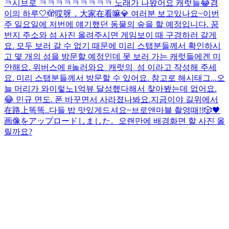
ㅋ
시브로 ㅋㅋㅋㅋㅋㅋㅋㅋㅋ 노래가 나왔어요 캐럿들😂
겸
이의 하루🤍
🫣哎呀，大家在看嘛💎 여러분 보고있나요~
이번
주 일요일에 저번에 얘기했던 동물의 숲을 할 예정입니다. 꿈
번지 주소와 섬 사진 올려주시면 게임보이 때 구경하러 갈게
요. 모두 보러 갈 수 없기 때문에 미리 스탭분들께서 확인하시
고 몇 개의 섬을 방문할 예정인데 못 보러 가는 캐럿들에겐 미
안해요. 위버스에 #놀러와요_캐럿의_섬 이라고 작성해 주세
요. 미리 스탭분들께서 방문할 수 있어요. 참고로 해시태그...
오
늘 머리가 와이렇노
1억뷰 달성했다해서 찾아봤는데 없어요.
😂 민규 면도. 폰 바꾸면서 사라졌나봐요.
지금이야 길위에서
在路上
똑똑..
다들 밥 맛있게드셔요~
브로앤마블 촬영때!!🎲🖤
画像をアップロードしました。
오랜만에 배경화면 할 사진 올
릴까요?