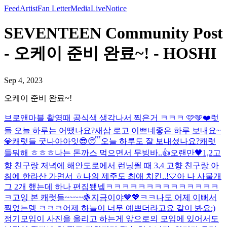
Feed
Artist
Fan Letter
Media
Live
Notice
SEVENTEEN Community Post
- 오케이 준비 완료~! - HOSHI
Sep 4, 2023
오케이 준비 완료~!
브로앤마블 촬영때 공식색 생각나서 찍은거 ㅋㅋㅋ 🩷🩵
❤️
럿
들 오늘 하루는 어땠나요?
새삼 로고 이쁘네
좋은 하루 보내요~
💎
캐럿들 굿나아아잇😎😴
오늘 하루도 잘 보내셨나요?
캐럿
들뭐해 ㅎㅎㅎ나는 돈까스 먹으면서 무빙바..👍
오랜만🖤
1,2고
향 친구랑 저녁에 해안도로에서 런닝뛸 때 3,4 고향 친구랑 아
침에 한라산 가면서 ㅎ
나의 제주도 최애 치킨..!🤍
아 나 사물개
그 2개 했는데 하나 편집됐넼ㅋㅋㅋㅋㅋㅋㅋㅋㅋㅋㅋㅋㅋㅋ
ㅋ
고잉 본 캐럿들~~~~🍇
지금이야💙💖
ㅋㅋ나도 어제 이뻐서
찍었는뎅 ㅋㅋㅋ
어제 하늘이 너무 예쁘더라고요 같이 봐요:)
정기모임이 사진을 올리고 하는게 앞으로의 모임에 있어서도