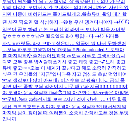
부담이 될까봐 안 찍고 저희끼리 잘 놀았습니다. 의미가 우리
끼리 다같이 모여서 시간 보내자는 의미인거니까요. 사진은 없
지만 나중에 비하인드는 풀어드릴게요.😁👍
뮤비 촬영 대기할
땐 사진 찍으면 덜 심심하자나😆
형 우산 챙겨다녀야지~
✈️🇰🇷
일본어 공부 하려고 본 브러쉬 업 라이프 보다가 밤을 새버렸
닿ㅎㅎㅎㅎㅎㅎ
남은 월요일도 화이팅입니다~
✈️🇨🇳
다들
자?..ㅎ
캐럿들..라이브하고싶은데… 얼굴에 뭐 나서 못하겠어
…
오늘 하루도 고생했어요 캐럿들 !!
Photo uploaded.
브로앤마
블 마지막화🥹 즐거웠어요
과정.
👀
오늘 하루도 고생하셨습니
다💙 모두 좋은 밤🌟
달팽쓰
가사 좋고 캐럿 좋고~💕
노래 좋고
뮤비 좋고~><
오늘 이 세계가 끝난다고 해도 소중히 간직하고
싶은 건 우리들의 "지금"입니다
좀 자고 점심도 초밥 먹었어여
🩵
오 생각보다 많이 아프네? 이거
수술 잘 됐습니다... 금식 풀
리면 바로 족발 보쌈 먹어야지 너무 배고파 지금!!!!!!!!!!!!!!!!
야
야 도겸아 운동 살살해 final🥹
그의 아련한 눈빛..👀
좋은 아침💛
🩵
굿밤🌙
lets go👍
전시회 보로 2시간 걸어 갔던니… 너무 힘들
네요 ㅋㅋㅋ
호도전🍖
야야 도겸아 운동 살살해3
예뻐서
세계의
마지막 밤이 찾아올 때 여러분이 소중히 간직하고픈 것은 무엇
입니까