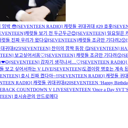
 임박 😳
[SEVENTEEN RADIO] 캐럿들 귀대귀대 #29 호홋
[SEVE
SEVENTEEN]캐럿들 보기 전 두근두근😊
[SEVENTEEN] 일요일은
 캐럿들 진짜 우리가 왔다😤
[SEVENTEEN]캐럿들 조금만 기다려2😗
귀대귀대#25
[SEVENTEEN] 찬이의 깜짝 등장 🤔
[SEVENTEEN] HA
NTEEN] 보고싶어서옴♡
[SEVENTEEN] 캐럿들 조금만 기다려😗
[S
❤🐶
[SEVENTEEN] 갑자기 생각나서....♡
[SEVENTEEN RADIO
럿들 보고 싶어서하는 V LIVE
[SEVENTEEN]도겸이랑 명호는 계속 된
VENTEEN] 호시 진짜 켰다아~!!
[SEVENTEEN RADIO] 캐럿들 귀
ENTEEN RADIO] 캐럿들 귀대귀대#20
SEVENTEEN ‘Happy Birthd
MEBACK COUNTDOWN V LIVE
SEVENTEEN 'Once a Day SVT’
NTEEN] 호시승관의 안드로메다