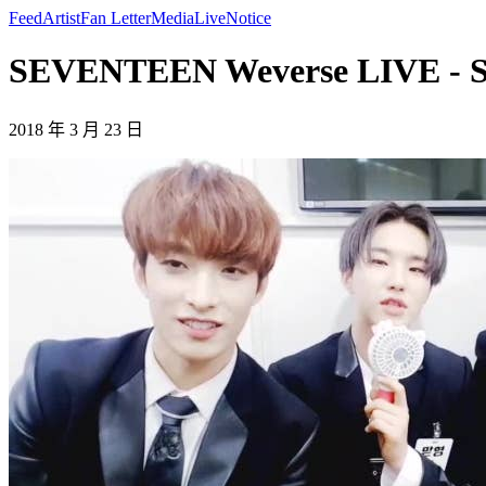
Feed
Artist
Fan Letter
Media
Live
Notice
SEVENTEEN Weverse LIVE -
2018 年 3 月 23 日