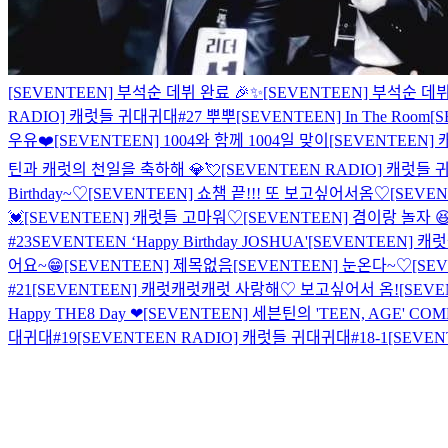
[SEVENTEEN] 부석순 데뷔 완료 🎉✨
[SEVENTEEN] 부석순 데뷔
RADIO] 캐럿들 귀대귀대#27 뿌뿌
[SEVENTEEN] In The Room
[
우유❤️
[SEVENTEEN] 1004와 함께 1004일 맞이
[SEVENTEEN]
틴과 캐럿의 천일을 축하해 💎💘
[SEVENTEEN RADIO] 캐럿들 
Birthday~♡
[SEVENTEEN] 쇼챔 끝!!! 또 보고싶어서옴♡
[SEVE
💓
[SEVENTEEN] 캐럿들 고마워♡
[SEVENTEEN] 겸이랑 놀자 
#23
SEVENTEEN ‘Happy Birthday JOSHUA'
[SEVENTEEN] 캐
어요~😁
[SEVENTEEN] 제목없음
[SEVENTEEN] 눈온다~♡
[SE
#21
[SEVENTEEN] 캐럿캐럿캐럿 사랑해♡ 보고싶어서 옴!
[SEV
Happy THE8 Day ❤
[SEVENTEEN] 세븐틴의 'TEEN, AGE' CO
대귀대#19
[SEVENTEEN RADIO] 캐럿들 귀대귀대#18-1
[SEVE