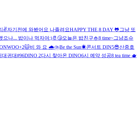
✌️
자기전에 와봤어요 나졸려요
HAPPY THE 8 DAY 🐸
그냥 또
으나... 밥이나 먹자여
:)
🥛😴
오늘은 밥친구🍚
8 time~
그냥
조슈
ONWOO+2🐱
비 와 요 🌧⛈
Be the Sun☀
콘서트 DIN5😎
산중호
귀대귀대#96
DINO 2
다시 찾아온 DINO
6시 예약 성공
8 tea time 🫖