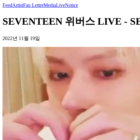
Feed
Artist
Fan Letter
Media
Live
Notice
SEVENTEEN 위버스 LIVE - S
2022년 11월 19일