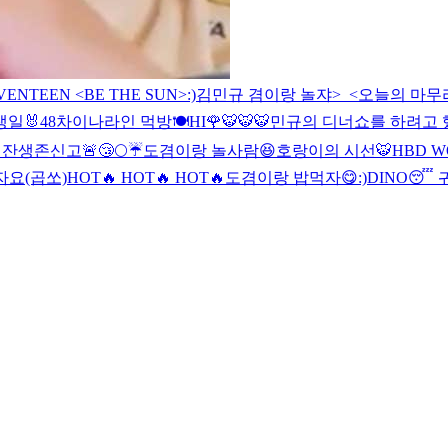
EVENTEEN <BE THE SUN>
:)
김민규
겸이랑 놀쟈>_<
오늘의 마무리
일🐰
48
차이나라인 먹방🍽
HI🌹
🐯🐯
🐯
민규의 디너쇼를 하려고 했
 잔
생존신고🚨
😴🌕☔️
도겸이랑 놀사람😆
호랑이의 시선🐯
HBD W
요(곱쏘)
HOT🔥 HOT🔥 HOT🔥
도겸이랑 밥먹자😋
:)
DINO😴 