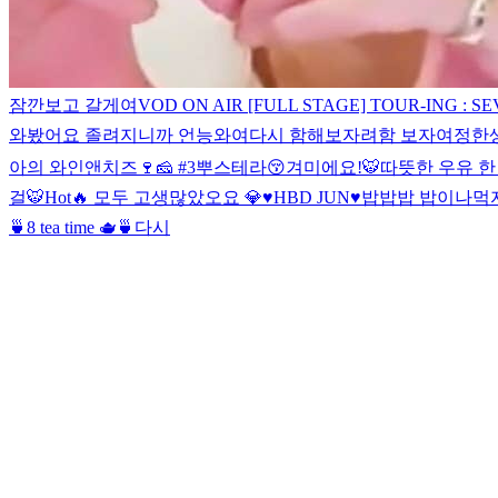
잠깐보고 갈게여
VOD ON AIR [FULL STAGE] TOUR-ING : S
와봤어요 졸려지니까 언능와여
다시 함해보자려
함 보자여
정한생
아의 와인앤치즈🍷🧀 #3
뿌스테라😚
겨미에요!
🐯
따뜻한 우유 한
걸🐯
Hot🔥 모두 고생많았오요 💎
♥️HBD JUN♥️
밥밥밥 밥이나먹자
🍵
8 tea time 🫖🍵
다시