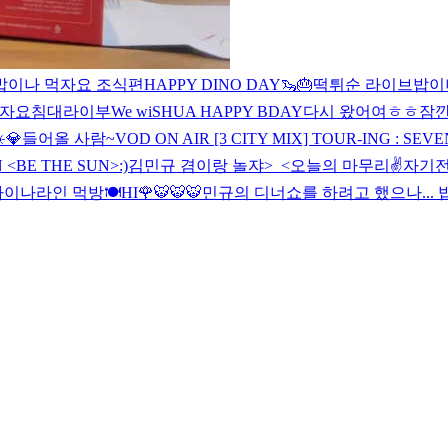
밥이나 먹자요 조식편
HAPPY DINO DAY🦦🎂
떡튀순 라이브
밥이
먹자요
침대라이부
We wiSHUA HAPPY BDAY
다시 왔어여ㅎㅎ
잠깐
️💎
들어올 사람~
VOD ON AIR [3 CITY MIX] TOUR-ING : SEV
N <BE THE SUN>
:)
김민규
겸이랑 놀쟈>_<
오늘의 마무리✌️
자기전
차이나라인 먹방🍽
HI🌹
🐯🐯
🐯
민규의 디너쇼를 하려고 했으나...