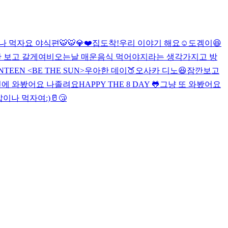
나 먹자요 야식편
🐯
🐯
💎❤️
집도착!
우리 이야기 해요☺️
도겜이😆
 보고 갈게여
비오는날 매운음식 먹어야지라는 생각가지고 방
ENTEEN <BE THE SUN>
우아한 데이🍑
오사카 디노
😆
잠깐보고
에 와봤어요 나졸려요
HAPPY THE 8 DAY 🐸
그냥 또 와봤어요
 밥이나 먹자여
:)
🥛😴