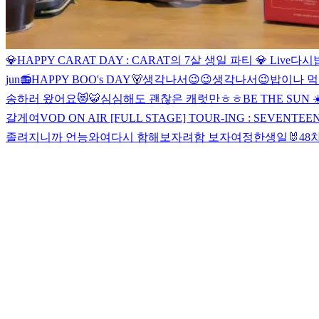
💎HAPPY CARAT DAY : CARAT의 7살 생일 파티 💎 Live
다시
jun📻
HAPPY BOO's DAY🐻
생각나서😉😉
생각나서😉
밥이나 
송하러 왔어요😻
🐯
심심해도 괜찮은 캐럿만ㅎㅎ
BE THE SUN ☀
갈게여
VOD ON AIR [FULL STAGE] TOUR-ING : SEVENTEE
졸려지니까 언능와여
다시 함해보자려
함 보자여
정한생일🐰
48