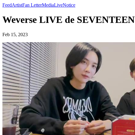
Feed
Artist
Fan Letter
Media
Live
Notice
Weverse LIVE de SEVENTEE
Feb 15, 2023