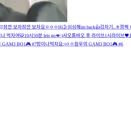
🏻
잠깐 보자
잠깐 보자
요
ㅇ
ㅇ
ㅇ
Hi🌛
심심해
im back👍
갑자기..ㅎ
깜짝 
나 먹자여
🐯
10시50분 lets go💋
:)
샤오롱바오 후 라이브
1시라이브🖤
GAM3 BO1🎮 #7
밥이나먹자요
:)
ㅇ
ㅇ
원우의 GAM3 BO1🎮 #6