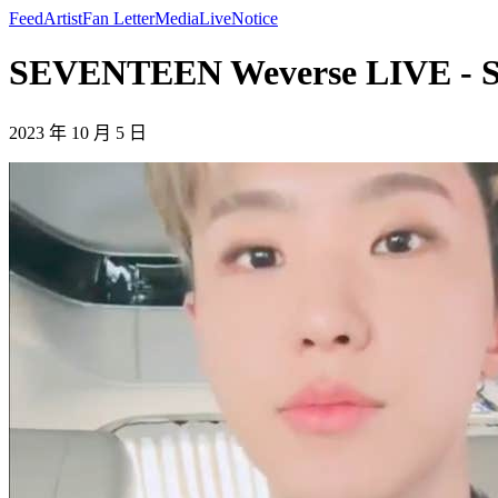
Feed
Artist
Fan Letter
Media
Live
Notice
SEVENTEEN Weverse LIVE -
2023 年 10 月 5 日