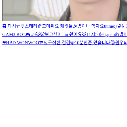
흑 다시ㅠ
뿌스테라🥐
고마워요 캐럿들🎉
밥이나 먹자요
8time
:)
🐯🫰
GAM3 BO1🎮 #9
🐯
🐯
보고싶어
Jun 왔어요
🐯
11시50분 japan👍
밥이
❤HBD WONWOO💙
밍구
잠깐 겸겸🩵
10분만
준 왔습니다😈
원우의 