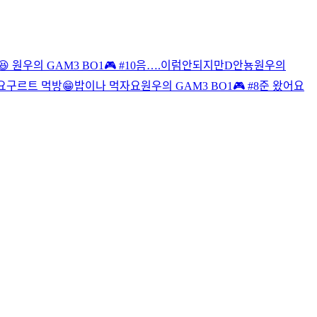
😆 원우의 GAM3 BO1🎮 #10
음….이럼안되지만
D
안뇽
원우의
요구르트 먹방😁
밥이나 먹자요
원우의 GAM3 BO1🎮 #8
준 왔어요