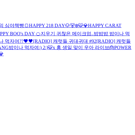
의 심야책빵🍞
HAPPY 218 DAY🐶🐻‍❄️
🐯
💎HAPPY CARAT
PPY BOO's DAY 🍊
지우기 귀찮은 메이크업..
밥밥밥 밥이나 먹
나 먹자여??
🖤🖤
[RADIO] 캐럿들 귀대귀대 #92
[RADIO] 캐럿들
ANG
밥이나 먹자여
:) 2
:)
🐯x 홍
생일 맞이 우아 라이브🎂
POWER
💎