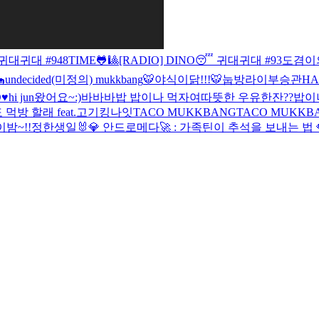
 귀대귀대 #94
8TIME🐸🎱
[RADIO] DINO😴 귀대귀대 #93
도겸이

undecided(미정의) mukkbang
🐯
야식이닭!!!
🐯
눕방라이부승관
HA
♥️
hi jun왔어요~
:)
바바바밥 밥이나 먹자여
따뜻한 우유한잔??밥이
 먹방 할래 feat.고기
킹나잇
TACO MUKKBANG
TACO MUKKB
밤~!!
정한생일🐰
💎 안드로메다🚀 : 가족틴이 추석을 보내는 법 