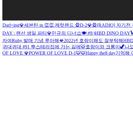
Darl+ing💎
세븐틴 in 👏👏 캐럿랜드 🎡
D-2💎🎡
[RADIO] 자기전
DAY : 랜선 생일 파티💎
민규의 디너쇼🍽 #9
:)
HBD DINO DAY
자여
Ruby 발매 기념 루아해💋
2022년 호랑이해도 잘부탁해
HBD
귀대귀대 #91 뿌스테라
집에 가는 길에
🐯호랑이와 크롱이🦖
나도
OF LOVE 💎
POWER OF LOVE D-1
🐯
🐯
Happy the8 day
기억해 이