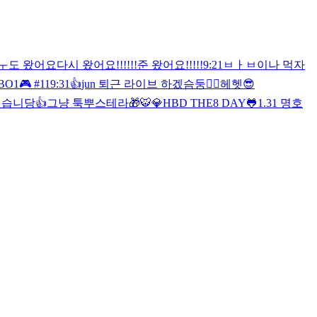
ㅜ도 왔어요
다시 왔어요!!!!!!
준 왔어요!!!!!
9:21
ㅂㅏㅂ이나 먹자
O1🎮 #11
9:31👍
jun 퇴근 라이브 하겠슴둥
👍🏻
헤헷
😎
습니당👍
그냥 툭
뿌스테라🎁
🐯
💎HBD THE8 DAY🐸
1.31 명호