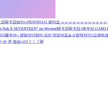
🏻
🐯👂🏻
밥이나먹자여
다시 왔어요 ㅜㅜㅜㅜㅜㅜㅜ
ㅜㅜㅜㅜㅜ
ith Nah X SEVENTEEN" on Weverse
🐯👂🏻
🐯👂🏻
:)
원우의 GAM3 B
다😆
우아~ 생일이다
엄마 김이 맛있어요🍙
☺️
밥먹자!!!
:)
고생하셨
신~🍲 준 왔습니다！！！
🐯