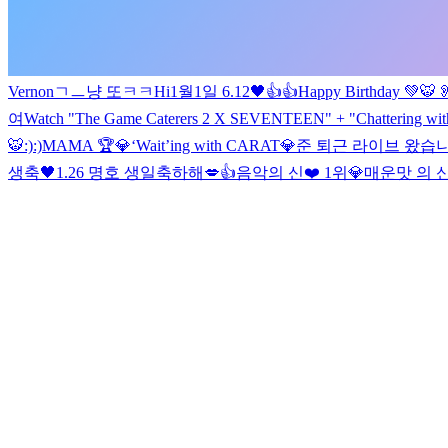
Vernon
ㄱㅡ냥 또ㅋㅋ
Hi
1월1일 6.12🖤
👍👍
Happy Birthday 💚
🐯
여
Watch "The Game Caterers 2 X SEVENTEEN" + "Chattering w
🐯
:)
:)
MAMA 🏆💎
‘Wait’ing with CARAT💎
준 퇴근 라이브 왔습니
생축🖤
1.26 명호 생일축하해💋👍
음악의 신❤️ 1위💎
매운맛 의 