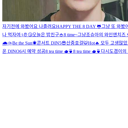
자기전에 와봤어요 나졸려요
HAPPY THE 8 DAY 🐸
그냥 또 와봤
나 먹자여
:)
🥛😴
오늘은 밥친구🍚
8 time~
그냥
조슈아의 와인앤치즈🍷
🌧⛈
Be the Sun☀
콘서트 DIN5😎
산중호걸🐯
Hot🔥 모두 고생많았
온 DINO
6시 예약 성공
8 tea time 🫖🍵
8 tea time 🫖🍵
다시
도겸이의 