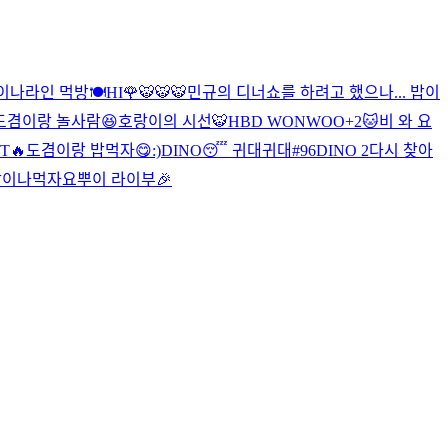
이나라인 먹방🍽
HI🌹
🐯🐯
🐯
민규의 디너쇼를 하려고 했으나... 밥이
도겸이랑 놀사람😆
호랑이의 시선🐯
HBD WONWOO+2🐱
비 와 요
T🔥
도겸이랑 밥먹자😋
:)
DINO😴 귀대귀대#96
DINO 2
다시 찾아
밥이나먹자요
뿌이 라이부🎉