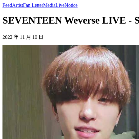
Feed
Artist
Fan Letter
Media
Live
Notice
SEVENTEEN Weverse LIVE -
2022 年 11 月 10 日