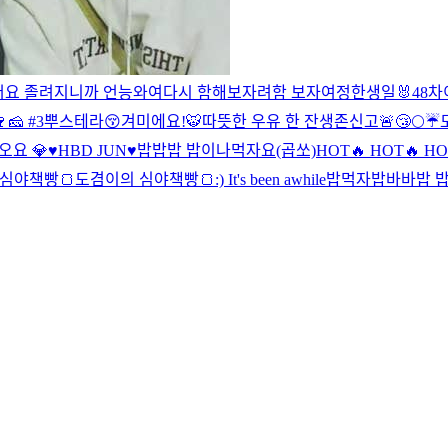
어요 졸려지니까 언능와여
다시 함해보자려
함 보자여
정한생일🐰
48
차
 #3
뿌스테라😚
겨미에요!
🐯
따뜻한 우유 한 잔
생존신고🚨
😴🌕☔️
오요 💎
♥️HBD JUN♥️
밥밥밥 밥이나먹자요(곱쏘)
HOT🔥 HOT🔥 HO
심야책빵🍞
도겸이의 심야책빵🍞
:) It's been awhile
밥먹자
밥바바밥 