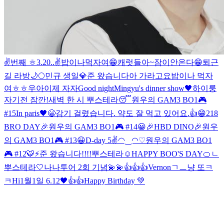
✌️번째 ㅎ
3.20..✌️
밥이나먹자여
😁
캐럿들아~
잠이안온다
😁
퇴근
길 라방
🌙
🌕
민규 생일💎
준 왔습니다
아 가라고요
밥이나 먹자
여ㅎㅎ
우아
이제 자자
Good night
Mingyu's dinner show🖤
하이룽
자기전 잠깐!
새벽 한 시 뿌스테라😴
원우의 GAM3 BO1🎮
#15
In paris🖤
😁감기 걸렸습니다. 약도 잘 먹고 있어요.
👍😁
218
BRO DAY🎉
원우의 GAM3 BO1🎮 #14
😀
🎉HBD DINO🎉
원우
의 GAM3 BO1🎮 #13
😀
D-day 5✌️
◠‿◠♡
원우의 GAM3 BO1
🎮 #12
🐯⚡️
준 왔습니다!!!!
뿌스테라☺️
HAPPY BOO'S DAY🍊
ㄴ
뿌스테라🤍
나나투어 2회 기념💫💫
👍👍👍
Vernon
ㄱㅡ냥 또ㅋ
ㅋ
Hi
1월1일 6.12🖤
👍👍
Happy Birthday 💚