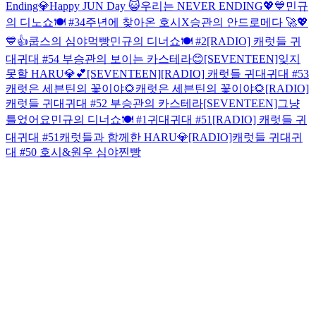
Ending💎
Happy JUN Day 😺
우리는 NEVER ENDING💖💙
민규
의 디노쇼🍽 #3
4주년에 찾아온 호시X승관의 안드로메다 🚀
💖
💙👍
쿱스의 심야먹빵
민규의 디너쇼🍽 #2
[RADIO] 캐럿들 귀
대귀대 #54 부승관의 보이는 카스테라😊
[SEVENTEEN]잊지
못할 HARU💎💕
[SEVENTEEN]
[RADIO] 캐럿들 귀대귀대 #53
캐럿은 세븐틴의 꽃이야🌻
캐럿은 세븐틴의 꽃이야🌻
[RADIO]
캐럿들 귀대귀대 #52 부승관의 카스테라
[SEVENTEEN]그냥
틀었어요
민규의 디너쇼🍽 #1
귀대귀대 #51
[RADIO] 캐럿들 귀
대귀대 #51
캐럿들과 함께한 HARU💎
[RADIO]캐럿들 귀대귀
대 #50 호시&원우 심야찐빵