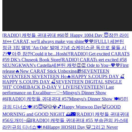
[RADIO] 캐럿들 귀대귀대 #60
🐰 Happy 1004 Day 😇
잠깐 라이
브👀
CARAT, we'll always make you shine💖💙
[FULL] 세븐틴
정규 3집 앨범 'An Ode' 발매 기념 쇼케이스
곧 독으로 물들 시
간🖤
아주 잠깐
Could it be...Hoshi?
[RADIO] Get excited CARATS
#59 DK's Chuseok Book Store
[RADIO] CARATs get excited #58
SEUNGKWAN's Castella
세븐틴 캐럿👏👏 Ode to You~💖💙
First
release🔥New CARAT Stick Unboxing🎁
SEVENTEEN
SEVENTEEN SEVENTEEN Ho🔥
HAPPY S.COUPS DAY 🍒
HAPPY S.COUPS DAY 🍒
SEVENTEEN DIGITAL SINGLE
'HIT' COMEBACK D-DAY V LIVE
[SEVENTEEN] Last
performance on Excalibur~~♡~
Mingyu's Dinner Show
#6
[RADIO] 캐럿들 귀대귀대 #57
Mingyu's Dinner Show 🍽#5
민
규의 디너쇼🍽 #5
😇🐯🐶💎💕
Happy Wonwoo Day🦊
GOOD
MORNING and GOOD NIGHT 🌅🌃
[RADIO] 캐럿들 귀대귀대
#56
도개미~🤗
[RADIO] 캐럿들 귀대귀대 #55 부승관의 카스테
라
민규의 디너쇼🍽 #4
Happy HOSHI Day 🐯
그리고 Never