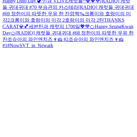
Happy Dino Day 🦖
민규 VLIVE
캐럿들~💎💖💙
[RADIO] 캐럿
들 귀대귀대 #70 부승관의 카스테라
[RADIO] 캐럿들 귀대귀대
#69 정한이의 따뜻한 우유 한 잔
깜짝🦦
크롱이와 호랑이의 미
각2
크롱이와 호랑이의 미각 2
호랑이의 미각 2탄
THANKS
CARAT💎💕
세븐틴과 캐럿의 1700일💖💙
🍊Happy SeungKwan
Day🍊
[RADIO] 캐럿들 귀대귀대 #68 정한이의 따뜻한 우유 한
잔
조슈아의 와인앤치즈🍷🧀 #2
조슈아의 와인앤치즈🍷🧀
#1
#NowSVT_in_Newark