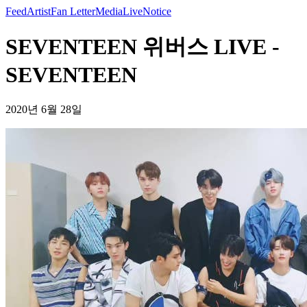
Feed
Artist
Fan Letter
Media
Live
Notice
SEVENTEEN 위버스 LIVE -
SEVENTEEN
2020년 6월 28일