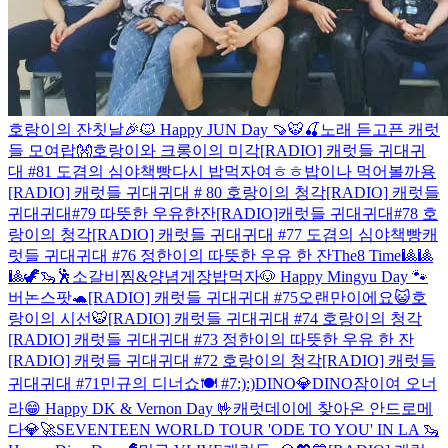
호랑이의 잔칫날🎉
🐱 Happy JUN Day 🍠
🐯🍒
노래 듣고픈 캐럿
들 모여랍👐
호랑이와 크롱이의 미각
[RADIO] 캐럿들 귀대귀
대 #81 도겸의 심야책빵
다시 밥먹자여ㅎㅎ
밥이나 먹어볼까용
[RADIO] 캐럿들 귀대귀대 # 80 호랑이의 청각
[RADIO] 캐럿들
귀대귀대#79 따뜻한 우유한잔
[RADIO]캐럿들 귀대귀대#78 호
랑이의 청각
[RADIO] 캐럿들 귀대귀대 #77 도겸의 심야책빵
캐
럿들 귀대귀대 #76 정한이의 따뜻한 우유 한 잔
The8 Time🎱🎱
🎱
🦖🦦🕺
소갈비찜&양념게장
밥먹자
🐶 Happy Mingyu Day 🐾
버논스팟🐢
[RADIO] 캐럿들 귀대귀대 #75
오랜만이에요😺
호
랑이의 시선🐯
[RADIO] 캐럿들 귀대귀대 #74 호랑이의 청각
[RADIO] 캐럿들 귀대귀대 #73 정한이의 따뜻한 우유 한 잔
[RADIO] 캐럿들 귀대귀대 #72 호랑이의 청각
[RADIO] 캐럿들
귀대귀대 #71
민규의 디너쇼🍽 #7
:)
:)
DINO💎DINO
잠이여 오너
라
😁 Happy DK & Vernon Day 🤟
캐럿데이에 찾아온 안드로메
다💎🚀
SEVENTEEN WORLD TOUR 'ODE TO YOU' IN LA
🦦