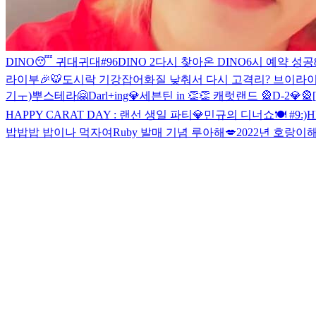
DINO😴 귀대귀대#96
DINO 2
다시 찾아온 DINO
6시 예약 성공
라이부🎉
🐯
도시락 기강잡어
화질 낮춰서 다시 고
격리? 브이라
기ㅜ)
뿌스테라🤗
Darl+ing💎
세븐틴 in 👏👏 캐럿랜드 🎡
D-2💎🎡
HAPPY CARAT DAY : 랜선 생일 파티💎
민규의 디너쇼🍽 #9
:)
H
밥밥밥 밥이나 먹자여
Ruby 발매 기념 루아해💋
2022년 호랑이