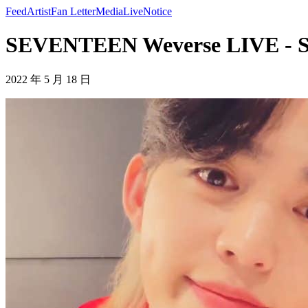
Feed
Artist
Fan Letter
Media
Live
Notice
SEVENTEEN Weverse LIVE -
2022 年 5 月 18 日