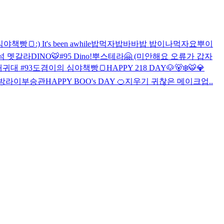
심야책빵🍞
:) It's been awhile
밥먹자
밥바바밥 밥이나먹자요
뿌이
석 멧갈라
DINO
🐯
#95 Dino!
뿌스테라🤗 (미안해요 오류가 갑자
대귀대 #93
도겸이의 심야책빵🍞
HAPPY 218 DAY🐶🐻‍❄️
🐯
💎
방라이부승관
HAPPY BOO's DAY 🍊
지우기 귀찮은 메이크업..