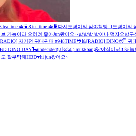
8 tea time 🫖🍵
8 tea time 🫖🍵
다시
도겸이의 심야책빵🍞
도겸이의 
이브 가능이라 오히려 좋아
Jun왔어요 ~
밥밥밥 밥이나 먹자요
방구
[RADIO] 자기전 귀대귀대 #94
8TIME🐸🎱
[RADIO] DINO😴 귀
BD DINO DAY🦕
undecided(미정의) mukkbang
🐯
야식이닭!!!
🐯
눕
해도 잘부탁해
HBD♥️
hi jun왔어요~