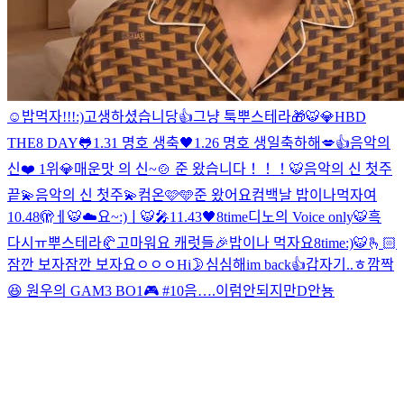
☺️
밥먹자!!!
:)
고생하셨습니당👍
그냥 툭
뿌스테라🎁
🐯
💎HBD
THE8 DAY🐸
1.31 명호 생축🖤
1.26 명호 생일축하해💋👍
음악의
신❤️ 1위💎
매운맛 의 신~🍲 준 왔습니다！！！
🐯
음악의 신 첫주
끝💫
음악의 신 첫주💫
컴온🩷🩵
준 왔어요
컴백날 밥이나먹자여
10.48🫣
ㅔ
🐯☁️
요~
:)
ㅣ
🐯🎤
11.43🖤
8time
디노의 Voice only
🐯
흑
다시ㅠ
뿌스테라🥐
고마워요 캐럿들🎉
밥이나 먹자요
8time
:)
🐯🫰🏻
잠깐 보자
잠깐 보자
요
ㅇ
ㅇ
ㅇ
Hi🌛
심심해
im back👍
갑자기..ㅎ
깜짝
😆 원우의 GAM3 BO1🎮 #10
음….이럼안되지만
D
안뇽