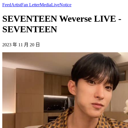
Feed
Artist
Fan Letter
Media
Live
Notice
SEVENTEEN Weverse LIVE -
SEVENTEEN
2023 年 11 月 20 日