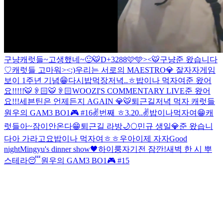
구냥
캐럿들~
고생했네~🙂
🐯
D+3288🩷🩵
><
🐯
구냥
준 왔습니다
♡
캐럿들 고마워><
:)
우리는 서로의 MAESTRO💎
잘자자
게임
보이 1주년 기념😁
다시
밥먹장
저녁..ㅎ
밥이나 먹자여
준 왔어
요!!!!!
🐯👂🏻
🐯👂🏻
WOOZI'S COMMENTARY LIVE
준 왔어
요!!!
세븐틴은 언제든지 AGAIN 💎
🐯
퇴근길
저녁 먹자 캐럿들
원우의 GAM3 BO1🎮 #16
✌️번째 ㅎ
3.20..✌️
밥이나먹자여
😁
캐
럿들아~
잠이안온다
😁
퇴근길 라방
🌙
🌕
민규 생일💎
준 왔습니
다
아 가라고요
밥이나 먹자여ㅎㅎ
우아
이제 자자
Good
night
Mingyu's dinner show🖤
하이룽
자기전 잠깐!
새벽 한 시 뿌
스테라😴
원우의 GAM3 BO1🎮 #15