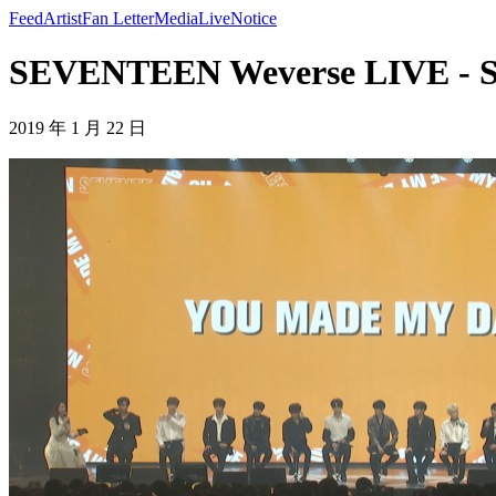
Feed
Artist
Fan Letter
Media
Live
Notice
SEVENTEEN Weverse LIVE -
2019 年 1 月 22 日