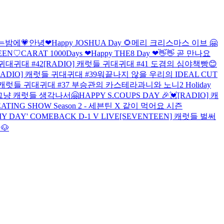
는밤에💗
안녕❤
Happy JOSHUA Day 🌻
메리 크리스마스 이브 🤗
EN♡CARAT 1000Days ❤
Happy THE8 Day ❤
👋👋 곧 만나요
 귀대귀대 #42
[RADIO] 캐럿들 귀대귀대 #41 도겸의 심야책빵😊
RADIO] 캐럿들 귀대귀대 #39
워
끝나지 않을 우리의 IDEAL CUT
] 캐럿들 귀대귀대 #37 부승관의 카스테라
과니와 노니2
Holiday
] 그냥 캐럿들 생각나서🤗
HAPPY S.COUPS DAY 🎉💓
[RADIO] 캐
X EATING SHOW Season 2 - 세븐틴 X 같이 먹어요 시즌
Y DAY' COMEBACK D-1 V LIVE
[SEVENTEEN] 캐럿들 벌써
🐶