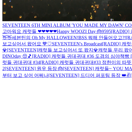
SEVENTEEN 6TH MINI ALBUM 'YOU MADE MY DAWN' CO
고마워요 캐럿들 ❤❤❤❤❤
Happy WOOZI Day 🎂
9595
[RADIO
👋👋
세븐틴의 Oh My HALLOWEEN!
BSS 뭐해 안들어오고?!
[
보고싶어서 왔어요 💙
♡
SEVENTEEN's Broadcast
[RADIO] 캐
💎
[SEVENTEEN]캐럿들 보고싶어서 또 왔지💎
캐럿들 우리 왔어
DINOday 😚🎵
[RADIO] 캐럿들 귀대귀대 #36 도겸의 심야책빵
럿들 귀대귀대 #34
[RADIO] 캐럿들 귀대귀대#33 정한이의 따뜻
2
[SEVENTEEN] 원우 등장 🎂
[SEVENTEEN] 캐럿들~ YOU MA
부터 보고 싶어 어쩌나
[SEVENTEEN] 드디어 퍼포팀 등장 👑✌