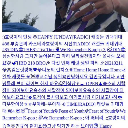
:)
호랑이의 탄생 🐯
HAPPY JUNDAY
[RADIO] 캐럿들 귀대귀대
#86 부승관의 카스테라
호랑이의 시선
[RADIO] 캐럿들 귀대귀대
#85 DIN😎
THE8's Tea Time🍵
We Remember K-pop ; 3
:)
🐯
DIN😎
심심한사람 그치만 들어온다고 딱히 달라질건없지만 올사람 오세
요
🐯 🦖
HBD 218 BRO
🎉 다섯 번째 캐럿 생일 파티 🎉
20210211
💎🎂
컴온
럿랑해💖💎
디노의 런치쇼💎
Home Home Home Home
내
일봐 캐럿들 💎👋
뿌교수님 생일🎂
안녕하세요 김민규입니다 ㅎ
안
녕
몰래 브이 라이브 하지 마요
🤗
겸식당👨‍🍳 OPEN🎄
숙소의 서랍
장이 되어보아요
숙소의 서랍장이 되어보아요
숙소의 서랍장이 되
어보아요
그냥🍀
도겸이 볼사람보고 이거볼사람 이거보고
냐하👅
따우한이용ㅎㅎ
우아해~
우아해~
8 TIME
[RADIO] 캐럿들 귀대귀
대 #84 😎😴
Feast of Youth💎
Feast of Youth💎
Feast of Youth💎
We
Remember K-pop ; ✌
We Remember K-pop ; 아 배터리..;;
호랑이의
습격🐯
민규의 런치쇼😊
그냥 먹기만 하는 브이앱
😇 Happy