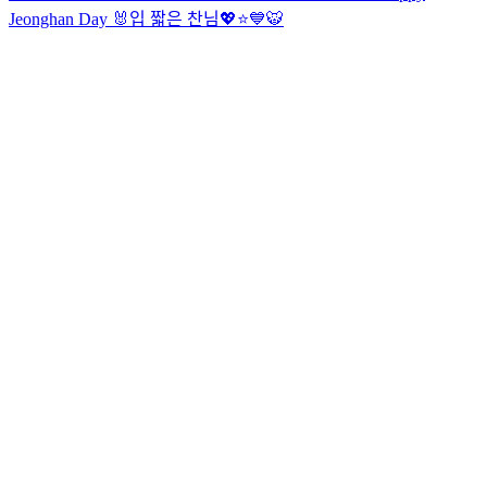
Jeonghan Day 🐰
입 짧은 찬님💖⭐️💙
🐯