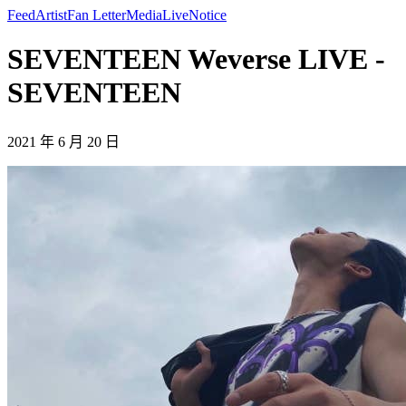
Feed
Artist
Fan Letter
Media
Live
Notice
SEVENTEEN Weverse LIVE -
SEVENTEEN
2021 年 6 月 20 日