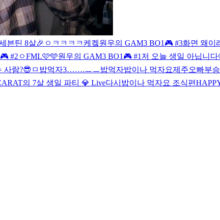
세븐틴 8살🎉
ㅇ
ㅋㅋㅋㅋ케켘
원우의 GAM3 BO1🎮 #3
화면 왜이
 #2
ㅇ
FML🩷🩵
원우의 GAM3 BO1🎮 #1
저 오늘 생일 아닙니다
 사람?😎
ㅁ
밥먹자3…….ㅡㅡ
밥먹자
밥이나 먹자요
제주오빠부승
 CARAT의 7살 생일 파티 💎 Live
다시
밥이나 먹자요 조식편
HAPPY