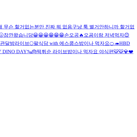
래 무슨 할거없는분만 진짜 뭐 없음
구냥 툭 별거안하니까 할거없

잠깐왔습니당
😀😀😀
😁😁😁
손오공🔥
오굠이랑 저녁먹자😊
관
달밤라이브🌕
팔식당 with 에스쿱스
밥이나 먹자요
🍊🦔
HBD
 DINO DAY🦦🎂
떡튀순 라이브
밥이나 먹자요 야식편
🐯
🐯
💎❤️