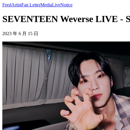
Feed
Artist
Fan Letter
Media
Live
Notice
SEVENTEEN Weverse LIVE -
2023 年 6 月 15 日