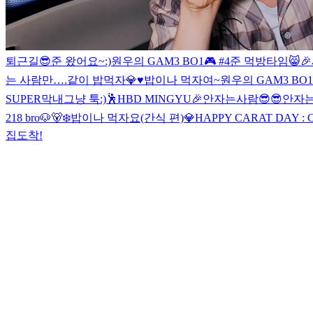
퇴근길😎
준 왔어요~
:)
원우의 GAM3 BO1🎮 #4
준 먹방타임😸

는 사람만….
같이 밥먹자💎♥️
밥이나 먹자여~
원우의 GAM3 BO1
SUPER막내
그냥 툭
:)
🕺HBD MINGYU🎉
안자는사람😎😎
안자는
218 bro🐶🐻‍❄️
밥이나 먹자요(간식 편)
💎HAPPY CARAT DAY :
집도착!