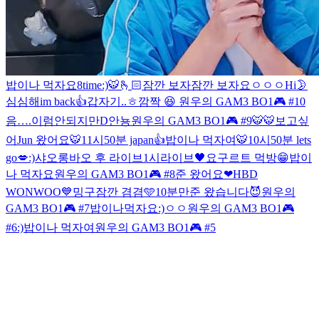
밥이나 먹자요
8time
:)
🐯🫰🏻
잠깐 보자
잠깐 보자
요
ㅇ
ㅇ
ㅇ
Hi🌛
심심해
im back👍
갑자기..ㅎ
깜짝 😆 원우의 GAM3 BO1🎮 #10
음….이럼안되지만
D
안뇽
원우의 GAM3 BO1🎮 #9
🐯
🐯
보고싶
어
Jun 왔어요
🐯
11시50분 japan👍
밥이나 먹자여
🐯
10시50분 lets
go💋
:)
샤오롱바오 후 라이브
1시라이브🖤
요구르트 먹방😁
밥이
나 먹자요
원우의 GAM3 BO1🎮 #8
준 왔어요
❤HBD
WONWOO💙
밍구
잠깐 겸겸🩵
10분만
준 왔습니다😈
원우의
GAM3 BO1🎮 #7
밥이나먹자요
:)
ㅇ
ㅇ
원우의 GAM3 BO1🎮
#6
:)
밥이나 먹자여
원우의 GAM3 BO1🎮 #5