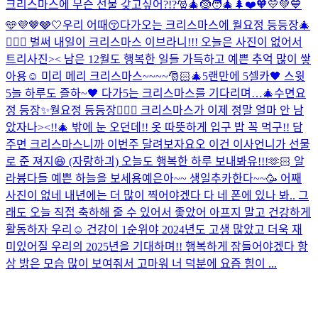
크리스마스에 무슨 선물 갖고싶어?!?🎅🎄🤶🧑‍🎄🌲❤️🧡💛💚💙
🩵💜🤎🩶🤍
우리 어때😚
다가오는 크리스마스에 월요정 등등장🎄
🧚🏻‍♀️ 벌써 내일이 크리스마스 이브라니!!! 오늘은 사진이 없어서
트리사진>< 남은 12월도 행복한 일들 가득하고 예쁜 추억 많이 쌓
아용☺️ 미리 메리 크리스마스~~~~🎅🏻🎄
5랜만에 5셀카🖤 스윗
5늘 하루도 즐하~🖤 다가5는 크리스마스를 기다리며…🎄
수면요
정 등장✨
월요정 등등장🧚🏻‍♀️ 크리스마스가 이제 정말 얼마 안 남
았자나><!!🎄 밖에 눈 오던데!! 옷 따뜻하게 입구 밥 꼭 먹구!! 담
주면 크리스마스니까 이번주 달려보자요오 이건 이사언니가 선물
로 준 져지😆 (자랑하긔) 오늘도 행복한 하루 보내봐유!!!🫶🏻 알
라븅
다들 예쁜 하늘을 보세용
예은아~~ 생일추카한다~~🥳 어째
사진이 없네 내년에는 더 많이 찍어야겠다 다 네 폰에 있나 봐.. 그
래도 오늘 직접 축하해 줄 수 있어서 좋았어 아프지 말고 건강하게
활동하자 우리☺️ 건강이 1순위야 2024년도 고생 많았고 더욱 재
미있어질 우리의 2025년을 기대하며!! 행복하게 잠들어야겠다 항
상 밝은 모습 많이 보여줘서 고마워 너 덕분에 요즘 힘이 ...