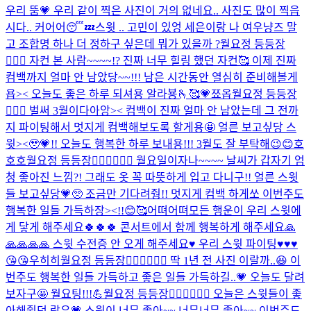
우리 뚬💗 우리 같이 찍은 사진이 거의 없네요.. 사진도 많이 찍읍
시다.. 커어어😴💤
스윗 .. 고민이 있엉 세은이랑 나 여우냥즈 말
고 조합명 하나 더 정하구 싶은데 뭐가 있을까 ?
월요정 등등장
🧚🏻‍♀️ 자컨 본 사람~~~~!? 진짜 너무 힐링 했던 자컨🥰 이제 진짜
컴백까지 얼마 안 남았당~~!!! 남은 시간동안 열심히 준비해볼게
욥>< 오늘도 좋은 하루 되셔용 알라뵹🫰🥰💗
쬬옵
월요정 등등장
🧚🏻‍♀️ 벌써 3월이다아앙>< 컴백이 진짜 얼마 안 남았는데 그 전까
지 파이팅해서 멋지게 컴백해보도록 할게용🤩 얼른 보고싶당 스
윗><🥹💗!! 오늘도 행복한 하루 보내용!!! 3월도 잘 부탁해😉😊
호
호호
월요정 등등장🧚🏻‍♀️🧚🏻‍♀️ 월요일이자나~~~~ 날씨가 갑자기 엄
청 좋아진 느낌?! 그래도 옷 꼭 따뜻하게 입고 다니구!! 얼른 스윗
들 보고싶당💗🥺 조금만 기다려줭!! 멋지게 컴백 하게쏘 이번주도
행복한 일들 가득하장><!!😊🥰
어뗘
어뗘
모든 행운이 우리 스윗에
게 닿게 해주세요🍀🍀🍀 콘서트에서 함께 행복하게 해주세요🙏
🙏🙏🙏🙏 스윗 수전증 안 오게 해주세요♥️ 우리 스윗 파이팅♥️♥️♥️
😘😘
우히히
월요정 등등장🧚🏻‍♀️🧚🏻‍♀️ 딱 1년 전 사진 이랄까..😆 이
번주도 행복한 일들 가득하고 좋은 일들 가득하길..💗 오늘도 달려
보자구🤩 월요팅!!!💪
월요정 등등장🧚🏻‍♀️🧚🏻‍♀️ 오늘은 스윗들이 좋
아해줬던 락유💗 스윗이 너무 좋아~~ 너무너무 좋아~~ 이번주도