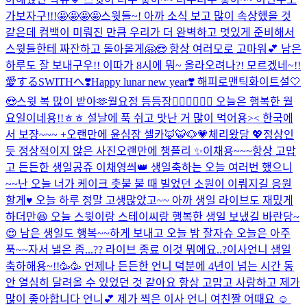
가보자구!!!🤩🤩🤩🤩
스윗들~! 아까 소식 보고 많이 속상했을 것
같은데 컴백이 미뤄진 만큼 우리가 더 완벽하고 멋있게 준비해서
스윗들한테 짜잔하고 돌아올게🤗😎 항상 여러모로 고마워💕 남은
하루도 잘 보내구우!! 이따가 8시에 뭐~ 올라오려나?! 모르겠네~!!
愛するSWITHへ❣️
Happy lunar new year❣️ 해피로맨틱화이트설🤍
😍
스윗 복 많이 받아🫶
월요정 등등장🧚🏻‍♀️🧚🏻‍♀️ 오늘은 행복한 월
요일이네용!!ㅎㅎ 설날에 푹 쉬고 맛난 거 많이 먹어용>< 한국에
서 보쟝~~~ +오랜만에 윤심장 셀카🦊🐯🐶💗
체리왔당 💖
정상인
듯 정상적이지 않은 사진
오랜만에 챙플리 ✨
이채용~~~항상 고맙
고 든든한 생일공쥬 이채영씌👑 생일축하는 오늘 여러번 했으니
~~난 오늘 너가 케이크 촛불 불 때 빌었던 소원이 이뤄지길 응원
할게♥️ 오늘 하루 정말 고생많았고~~ 아까 생일 라이브도 재밌게
하더만😆 오늘 스윗이랑 스테이씨랑 행복한 생일 보냈길 바란당~
😍 남은 생일도 행복~~하게 보내고 오늘 밤 잘자슈 오늘은 아주
푹~~자서 낼은 좀...
?? 라이브 종료 이것 뭐에요..?
이사언니 생일
축하해용~!!🥳🥳 언제나 든든한 언니 덕분에 4년이 넘는 시간 동
안 열심히 달려올 수 있었던 것 같아요 항상 고맙고 사랑하고 제가
많이 좋아합니다 언니💕 제가 찍은 이사 언니 여친짤 어때요 ☺ ️