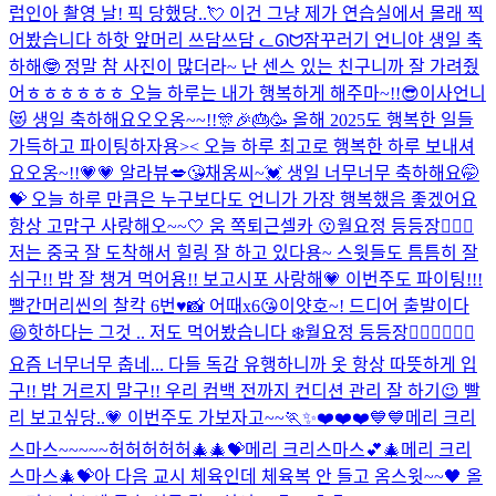
럽인아 촬영 날! 픽 당했당..💘 이건 그냥 제가 연습실에서 몰래 찍
어봤습니다 하핫 앞머리 쓰담쓰담 ᓚᘏᗢ
잠꾸러기 언니야 생일 축
하해🤓 정말 참 사진이 많더라~ 난 센스 있는 친구니까 잘 가려줬
어ㅎㅎㅎㅎㅎㅎ 오늘 하루는 내가 행복하게 해주마~!!😎
이사언니
😻 생일 축하해요오오옹~~!!🎊🎉🎂🥳 올해 2025도 행복한 일들
가득하고 파이팅하자용>< 오늘 하루 최고로 행복한 하루 보내셔
요오옹~!!💗💗 알라뷰💋😘
채옹씨~💓 생일 너무너무 축하해요🤭
💝 오늘 하루 만큼은 누구보다도 언니가 가장 행복했음 좋겠어요
항상 고맙구 사랑해오~~🤍 움 쪽
퇴근셀카 😗
월요정 등등장🧚🏻‍♀️
저는 중국 잘 도착해서 힐링 잘 하고 있다용~ 스윗들도 틈틈히 잘
쉬구!! 밥 잘 챙겨 먹어용!! 보고시포 사랑해💗 이번주도 파이팅!!!
빨간머리씬의 찰칵 6번♥️📸 어때x6😘
이얏호~! 드디어 출발이다
😆
핫하다는 그것 .. 저도 먹어봤습니다 ❄️
월요정 등등장🧚🏻‍♀️🧚🏻‍♀️
요즘 너무너무 춥네... 다들 독감 유행하니까 옷 항상 따뜻하게 입
구!! 밥 거르지 말구!! 우리 컴백 전까지 컨디션 관리 잘 하기😉 빨
리 보고싶당..💗 이번주도 가보자고~~🏃✨
❤️❤️❤️💙💙
메리 크리
스마스~~~~~허허허허허🎄🎄💝
메리 크리스마스💕🎄
메리 크리
스마스🎄💝
아 다음 교시 체육인데 체육복 안 들고 옴
스윗~~🖤 올