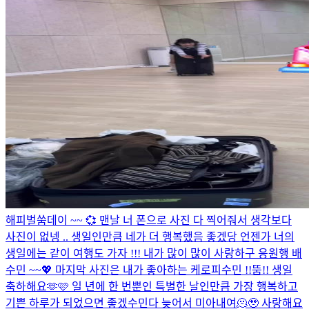
해피벌쑴데이 ~~ 💞 맨날 너 폰으로 사진 다 찍어줘서 생각보다
사진이 없넹 .. 생일인만큼 네가 더 행복했음 좋겠당 언젠가 너의
생일에는 같이 여행도 가자 !!! 내가 많이 많이 사랑하구 응원행 배
수민 ~~💖 마지막 사진은 내가 좋아하는 케로피수민 !!
뚬!! 생일
축하해요🫶🩷 일 년에 한 번뿐인 특별한 날인만큼 가장 행복하고
기쁜 하루가 되었으면 좋겠수민다 늦어서 미아내여🫠🥹 사랑해요