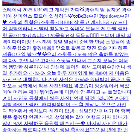
스테이씨 2025 KBO리그 개막전 가다🐯
광주의 딸 심자윤 광주
기아 챔피언스 필드에 입성하다🐯🥹
BeBe수민 Pipe down수민
🖤 스윗의 취향은?
스윗들~! BEBE 잘 듣고 계시나요~?? 드디
어 컴백이라니>< 빨리 활동하고 싶네용 오늘은 제 단발 셀카
첫 공개!! 하겠습니다!! 꺄😆
월요정 등등장🧚🏻‍♀️ 드디어 내일 컴
백이다아아앙!!!>< 꺄악 정말 열심히 준비한 만큼 스윗들이 좋
아해주셨으면 좋겠네욥!! 앞으로 활동도 멋진 모습 기대해주
셔용!! 내일 봥><💗😆
우리 스윗들~! 오늘 많은 축하를 받았는
데 다시 한번 너무 고마워 스윗들 만나서 그런지 오늘은 더욱
더 행땅한 하루야🤍 내 인생에 들어와 줘서 고마워
수민언니 생
일 추카해요~!~!🥳🥳 오늘 하루 재미있게 보내봐여 제 마음은
사진으로 대체합니다 ↗️ 이 사진은 마닐라 워터밤이 끝나고 돌
아오는 공항에서 찍은 사진인데요 옆모습이 앙증맞아서 찍었
어여 머리는 제가 묶어줬는데 마음에 안 든다고 ㅠ 풀었답니다
↗️ 이 사진도 공항에서 찍은 사진!! 언제 찍었더라..?🤔 ↗️ GPT
컴백 라이브 셀카...
해피벌쑴데이 ~~ 💞 맨날 너 폰으로 사진
다 찍어줘서 생각보다 사진이 없넹 .. 생일인만큼 네가 더 행복
했음 좋겠당 언젠가 너의 생일에는 같이 여행도 가자 !!! 내가
많이 많이 사랑하구 응원행 배수민 ~~💖 마지막 사진은 내가
좋아하는 케로피수민 !!
뚬!! 생일 축하해요🫶🩷 일 년에 한 번