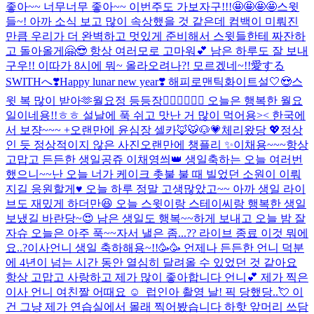
좋아~~ 너무너무 좋아~~ 이번주도 가보자구!!!🤩🤩🤩🤩
스윗
들~! 아까 소식 보고 많이 속상했을 것 같은데 컴백이 미뤄진
만큼 우리가 더 완벽하고 멋있게 준비해서 스윗들한테 짜잔하
고 돌아올게🤗😎 항상 여러모로 고마워💕 남은 하루도 잘 보내
구우!! 이따가 8시에 뭐~ 올라오려나?! 모르겠네~!!
愛する
SWITHへ❣️
Happy lunar new year❣️ 해피로맨틱화이트설🤍😍
스
윗 복 많이 받아🫶
월요정 등등장🧚🏻‍♀️🧚🏻‍♀️ 오늘은 행복한 월요
일이네용!!ㅎㅎ 설날에 푹 쉬고 맛난 거 많이 먹어용>< 한국에
서 보쟝~~~ +오랜만에 윤심장 셀카🦊🐯🐶💗
체리왔당 💖
정상
인 듯 정상적이지 않은 사진
오랜만에 챙플리 ✨
이채용~~~항상
고맙고 든든한 생일공쥬 이채영씌👑 생일축하는 오늘 여러번
했으니~~난 오늘 너가 케이크 촛불 불 때 빌었던 소원이 이뤄
지길 응원할게♥️ 오늘 하루 정말 고생많았고~~ 아까 생일 라이
브도 재밌게 하더만😆 오늘 스윗이랑 스테이씨랑 행복한 생일
보냈길 바란당~😍 남은 생일도 행복~~하게 보내고 오늘 밤 잘
자슈 오늘은 아주 푹~~자서 낼은 좀...
?? 라이브 종료 이것 뭐에
요..?
이사언니 생일 축하해용~!!🥳🥳 언제나 든든한 언니 덕분
에 4년이 넘는 시간 동안 열심히 달려올 수 있었던 것 같아요
항상 고맙고 사랑하고 제가 많이 좋아합니다 언니💕 제가 찍은
이사 언니 여친짤 어때요 ☺ ️ 럽인아 촬영 날! 픽 당했당..💘 이
건 그냥 제가 연습실에서 몰래 찍어봤습니다 하핫 앞머리 쓰담