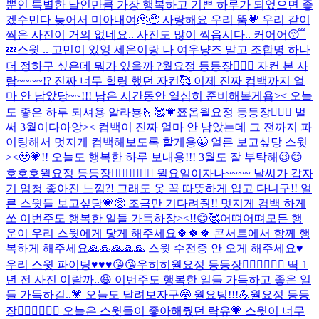
뿐인 특별한 날인만큼 가장 행복하고 기쁜 하루가 되었으면 좋
겠수민다 늦어서 미아내여🫠🥹 사랑해요 우리 뚬💗 우리 같이
찍은 사진이 거의 없네요.. 사진도 많이 찍읍시다.. 커어어😴
💤
스윗 .. 고민이 있엉 세은이랑 나 여우냥즈 말고 조합명 하나
더 정하구 싶은데 뭐가 있을까 ?
월요정 등등장🧚🏻‍♀️ 자컨 본 사
람~~~~!? 진짜 너무 힐링 했던 자컨🥰 이제 진짜 컴백까지 얼
마 안 남았당~~!!! 남은 시간동안 열심히 준비해볼게욥>< 오늘
도 좋은 하루 되셔용 알라뵹🫰🥰💗
쬬옵
월요정 등등장🧚🏻‍♀️ 벌
써 3월이다아앙>< 컴백이 진짜 얼마 안 남았는데 그 전까지 파
이팅해서 멋지게 컴백해보도록 할게용🤩 얼른 보고싶당 스윗
><🥹💗!! 오늘도 행복한 하루 보내용!!! 3월도 잘 부탁해😉😊
호호호
월요정 등등장🧚🏻‍♀️🧚🏻‍♀️ 월요일이자나~~~~ 날씨가 갑자
기 엄청 좋아진 느낌?! 그래도 옷 꼭 따뜻하게 입고 다니구!! 얼
른 스윗들 보고싶당💗🥺 조금만 기다려줭!! 멋지게 컴백 하게
쏘 이번주도 행복한 일들 가득하장><!!😊🥰
어뗘
어뗘
모든 행
운이 우리 스윗에게 닿게 해주세요🍀🍀🍀 콘서트에서 함께 행
복하게 해주세요🙏🙏🙏🙏🙏 스윗 수전증 안 오게 해주세요♥️
우리 스윗 파이팅♥️♥️♥️😘😘
우히히
월요정 등등장🧚🏻‍♀️🧚🏻‍♀️ 딱 1
년 전 사진 이랄까..😆 이번주도 행복한 일들 가득하고 좋은 일
들 가득하길..💗 오늘도 달려보자구🤩 월요팅!!!💪
월요정 등등
장🧚🏻‍♀️🧚🏻‍♀️ 오늘은 스윗들이 좋아해줬던 락유💗 스윗이 너무