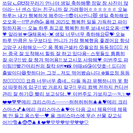
쓰담 ᓚᘏᗢ
잠꾸러기 언니야 생일 축하해🤓 정말 참 사진이 많
더라~ 난 센스 있는 친구니까 잘 가려줬어ㅎㅎㅎㅎㅎㅎ 오늘
하루는 내가 행복하게 해주마~!!😎
이사언니😻 생일 축하해요
오오옹~~!!🎊🎉🎂🥳 올해 2025도 행복한 일들 가득하고 파이
팅하자용>< 오늘 하루 최고로 행복한 하루 보내셔요오옹~!!💗
💗 알라뷰💋😘
채옹씨~💓 생일 너무너무 축하해요🤭💝 오늘
하루 만큼은 누구보다도 언니가 가장 행복했음 좋겠어요 항상
고맙구 사랑해오~~🤍 움 쪽
퇴근셀카 😗
월요정 등등장🧚🏻‍♀️ 저
는 중국 잘 도착해서 힐링 잘 하고 있다용~ 스윗들도 틈틈히
잘 쉬구!! 밥 잘 챙겨 먹어용!! 보고시포 사랑해💗 이번주도 파
이팅!!!
빨간머리씬의 찰칵 6번♥️📸 어때x6😘
이얏호~! 드디어
출발이다😆
핫하다는 그것 .. 저도 먹어봤습니다 ❄️
월요정 등등
장🧚🏻‍♀️🧚🏻‍♀️ 요즘 너무너무 춥네... 다들 독감 유행하니까 옷 항
상 따뜻하게 입구!! 밥 거르지 말구!! 우리 컴백 전까지 컨디션
관리 잘 하기😉 빨리 보고싶당..💗 이번주도 가보자고~~🏃✨
❤️
❤️❤️💙💙
메리 크리스마스~~~~~허허허허허🎄🎄💝
메리 크리
스마스💕🎄
메리 크리스마스🎄💝
아 다음 교시 체육인데 체육
복 안 들고 옴
스윗~~🖤 올 크리스마스에 무슨 선물 갖고싶
어?!?🎅🎄🤶🧑‍🎄🌲❤️🧡💛💚💙🩵💜🤎🩶🤍